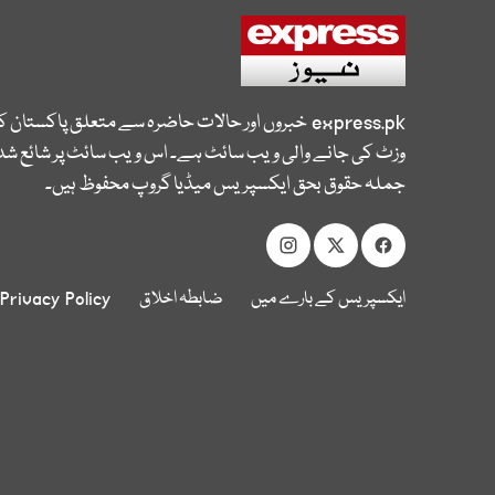
express.pk
خبروں اور حالات حاضرہ سے متعلق پاکستان 
وزٹ کی جانے والی ویب سائٹ ہے۔ اس ویب سائٹ پر شائع شدہ
جملہ حقوق بحق ایکسپریس میڈیا گروپ محفوظ ہیں۔
ایکسپریس کے بارے میں
ضابطہ اخلاق
Privacy Policy