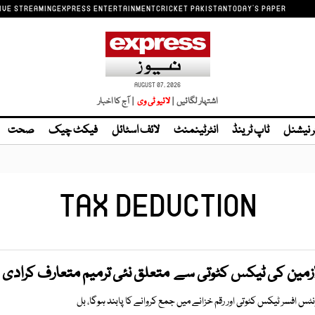
IVE STREAMING
EXPRESS ENTERTAINMENT
CRICKET PAKISTAN
TODAY'S PAPER
AUGUST 07, 2026
اشتہار لگائیں |
| آج کا اخبار
ر نیشنل
ٹاپ ٹرینڈ
انٹرٹینمنٹ
لائف اسٹائل
فیکٹ چیک
صحت
TAX DEDUCTION
مین کی ٹیکس کٹوتی سے متعلق نئی ترمیم متعارف کرادی
ؤنٹس افسر ٹیکس کٹوتی اور رقم خزانے میں جمع کروانے کا پابند ہوگا، بل