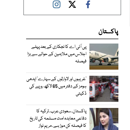
پاکستان
پی آئی اے کا نجکاری کے بعد پہلے
اجلاس میں ملازمین کے حوالے سے بڑا
فیصلہ
’غریبوں اور لاوارثوں کے سہارے‘ ایدھی
ہومز کے دفتر میں 65 لاکھ روپے کی
ڈکیتی
پاکستان، سعودی عرب، ترکیہ کا
دفاعی معاہدہ امت مسلمہ کی تاریخ
کا فیصلہ کن موڑ ہے، مریم نواز