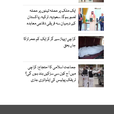
ایک ملک پر حملہ تینوں پر حملہ
تصور ہوگا، سعودیہ، ترکیہ، پاکستان
کے درمیان سہ فریقی دفاعی معاہدہ
کراچی؛ پہاڑ سے گر کر ایک کم عمر لڑکا
جاں بحق
جماعت اسلامی کا احتجاج: کراچی
میں آج کون سی سڑکیں بند ہوں گی؟
ٹریفک پولیس کی ایڈوائزری جاری