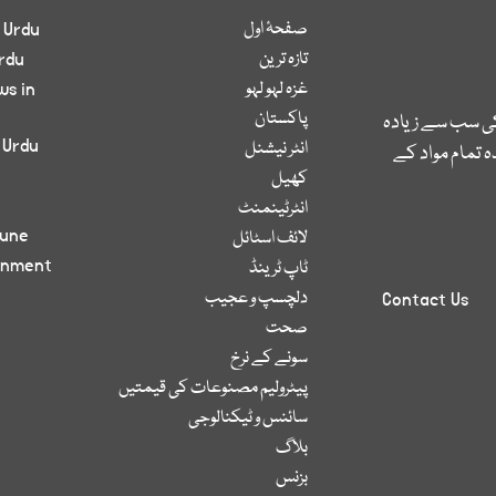
صفحۂ اول
 Urdu
تازہ ترین
rdu
غزہ لہو لہو
ws in
پاکستان
کی سب سے زیادہ
 Urdu
انٹر نیشنل
 تمام مواد کے
کھیل
انٹرٹینمنٹ
bune
لائف اسٹائل
inment
ٹاپ ٹرینڈ
دلچسپ و عجیب
Contact Us
صحت
سونے کے نرخ
پیٹرولیم مصنوعات کی قیمتیں
سائنس و ٹیکنالوجی
بلاگ
بزنس