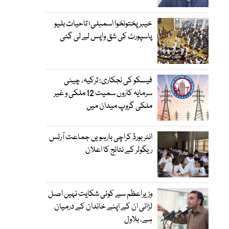
خیبرپختونخوا اسمبلی؛ تاحیات بلیو
پاسپورٹ کی شق واپس لے لی گئی
فیسکو کی نجکاری: ترکیہ، چینی
سرمایہ کاروں سمیت 12 ملکی و غیر
ملکی گروپ میدان میں
انٹر بورڈ کراچی بارہویں جماعت آرٹس
ریگولر کے نتائج کا اعلان
وزیراعظم سے کوئی شکایت نہیں اصل
لڑائی ان کے اپنے خاندان کے درمیان
ہے، بلاول