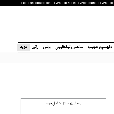
EXPRESS TRIBUNE
URDU E-PAPER
ENGLISH E-PAPER
SINDHI E-PAPER
L
دلچسپ و عجیب
سائنس و ٹیکنالوجی
بزنس
رائے
مزید
ہمارے ساتھ شامل ہوں