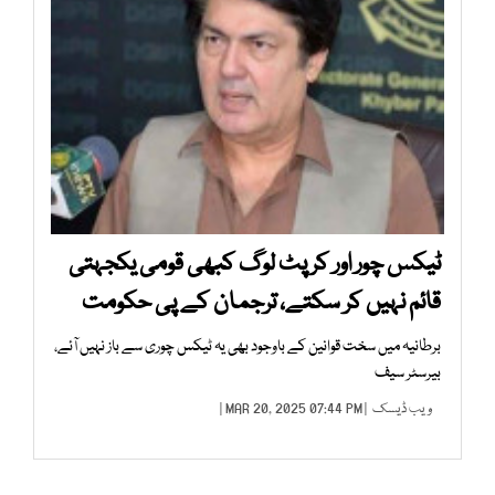
ٹیکس چور اور کرپٹ لوگ کبھی قومی یکجہتی
قائم نہیں کر سکتے، ترجمان کے پی حکومت
برطانیہ میں سخت قوانین کے باوجود بھی یہ ٹیکس چوری سے باز نہیں آئے،
بیرسٹر سیف
ویب ڈیسک
| MAR 20, 2025 07:44 PM |