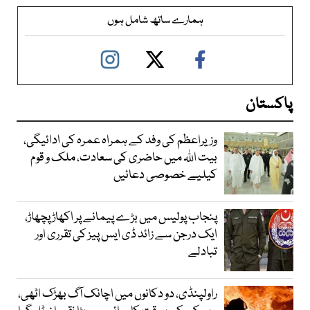
ہمارے ساتھ شامل ہوں
پاکستان
وزیراعظم کی وفد کے ہمراہ عمرہ کی ادائیگی،
بیت اللہ میں حاضری کی سعادت، ملک و قوم
کیلیے خصوصی دعائیں
پنجاب پولیس میں بڑے پیمانے پر اکھاڑ پچھاڑ،
ایک درجن سے زائد ڈی ایس پیز کی تقرری اور
تبادلے
راولپنڈی، دو دکانوں میں اچانک آگ بھڑک اٹھی،