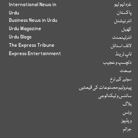
غزہ لہو لہو
International News in
پاکستان
Urdu
Business News in Urdu
انٹر نیشنل
Urdu Magazine
کھیل
Urdu Blogs
انٹرٹینمنٹ
The Express Tribune
لائف اسٹائل
Express Entertainment
ٹاپ ٹرینڈ
دلچسپ و عجیب
صحت
سونے کے نرخ
پیٹرولیم مصنوعات کی قیمتیں
سائنس و ٹیکنالوجی
بلاگ
بزنس
ویڈیوز
جرائم