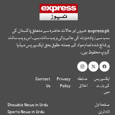
express.pk
خبروں اور حالات حاضرہ سے متعلق پاکستان کی
سب سے زیادہ وزٹ کی جانے والی ویب سائٹ ہے۔ اس ویب سائٹ
پر شائع شدہ تمام مواد کے جملہ حقوق بحق ایکسپریس میڈیا
گروپ محفوظ ہیں۔
ایکسپریس
ضابطہ
Privacy
Contact
کے بارے
اخلاق
Policy
Us
میں
صفحۂ اول
Showbiz News in Urdu
تازہ ترین
Sports News in Urdu