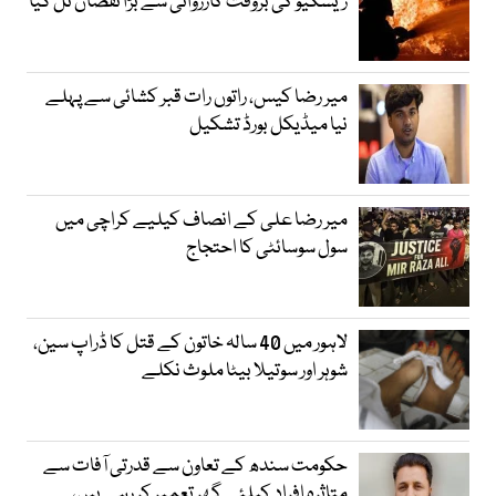
ریسکیو کی بروقت کارروائی سے بڑا نقصان ٹل گیا
میر رضا کیس، راتوں رات قبر کشائی سے پہلے
نیا میڈیکل بورڈ تشکیل
میر رضا علی کے انصاف کیلیے کراچی میں
سول سوسائٹی کا احتجاج
لاہور میں 40 سالہ خاتون کے قتل کا ڈراپ سین،
شوہر اور سوتیلا بیٹا ملوث نکلے
حکومت سندھ کے تعاون سے قدرتی آفات سے
متاثرہ افراد کیلئے گھر تعمیر کر رہے ہیں،