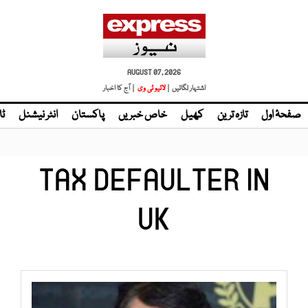
AUGUST 07, 2026
اشتہار لگائیں |
| آج کا اخبار
صفحۂ اول
تازہ ترین
کھیل
خاص خبریں
پاکستان
انٹر نیشنل
ٹا
TAX DEFAULTER IN
UK