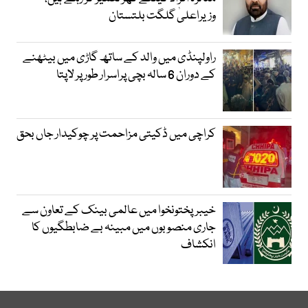
وزیراعلیٰ گلگت بلتستان
راولپنڈی میں والد کے ساتھ گاڑی میں بیٹھنے
کے دوران 6 سالہ بچی پراسرار طور پر لاپتا
کراچی میں ڈکیتی مزاحمت پر چوکیدار جاں بحق
خیبرپختونخوا میں عالمی بینک کے تعاون سے
جاری منصوبوں میں مبینہ بے ضابطگیوں کا
انکشاف