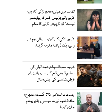
تھانے میں ذہنی معذور لڑکی کا ریپ
کرنے والے پولیس افسر کا ’پوٹینسی
ٹیسٹ‘ کرا کر پیش کرنے کا حکم
لاہور: لڑکی کے کان سے بالی نوچنے
والی ریکارڈ یافتہ ملزمہ گرفتار
شہید سب انسپکٹر عبد الولی کی
عظیم قربانی قوم کے لیے بہادری اور
فرض شناسی کی روشن مثال
جماعت اسلامی کا 7 اگست احتجاج؛
حافظ نعیم نے خصوصی ویڈیو پیغام
جاری کردیا