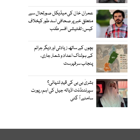
عمران خان کی میڈیکل صورتحال سے
متعلق خبر پر صحافی اسد طور کیخلاف
کیس: تفتیشی افسر طلب
بچوں کے ساتھ زیادتی اور دیگر جرائم
کے ہولناک اعداد و شمار جاری،
پنجاب سرفہرست
بشریٰ بی بی کی قیدِ تنہائی؟
سپرنٹنڈنٹ اڈیالہ جیل کی اہم رپورٹ
سامنے آ گئی