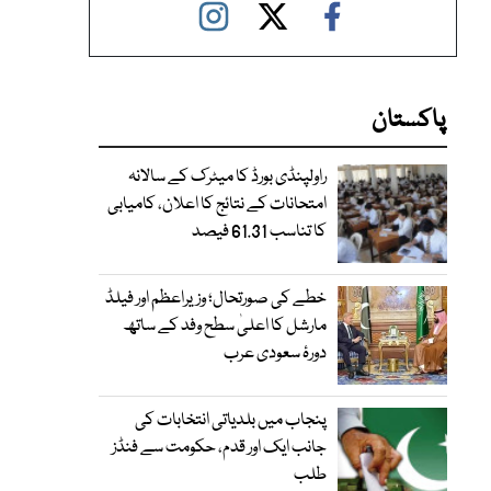
پاکستان
راولپنڈی بورڈ کا میٹرک کے سالانہ
امتحانات کے نتائج کا اعلان، کامیابی
کا تناسب 61.31 فیصد
خطے کی صورتحال؛ وزیراعظم اور فیلڈ
مارشل کا اعلیٰ سطح وفد کے ساتھ
دورۂ سعودی عرب
پنجاب میں بلدیاتی انتخابات کی
جانب ایک اور قدم، حکومت سے فنڈز
طلب