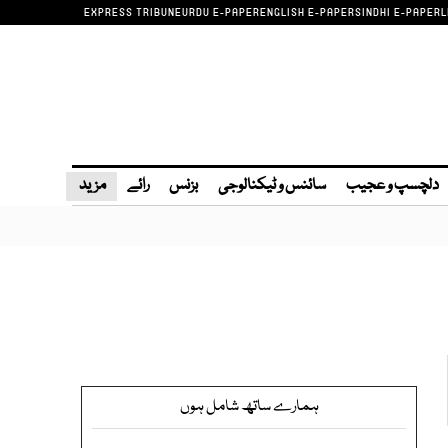
EXPRESS TRIBUNE
URDU E-PAPER
ENGLISH E-PAPER
SINDHI E-PAPER
L
دلچسپ و عجیب
سائنس و ٹیکنالوجی
بزنس
رائے
مزید
ہمارے ساتھ شامل ہوں