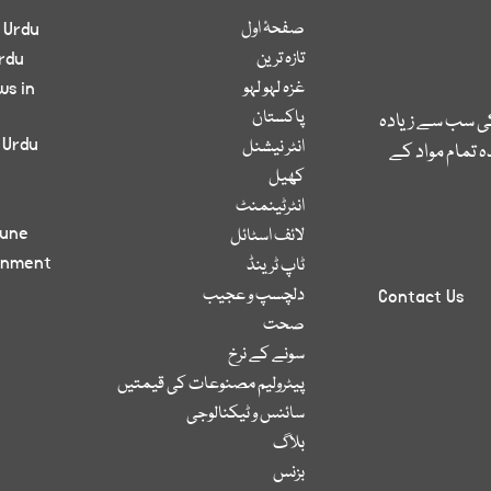
صفحۂ اول
 Urdu
تازہ ترین
rdu
غزہ لہو لہو
ws in
پاکستان
کی سب سے زیادہ
 Urdu
انٹر نیشنل
 تمام مواد کے
کھیل
انٹرٹینمنٹ
bune
لائف اسٹائل
inment
ٹاپ ٹرینڈ
دلچسپ و عجیب
Contact Us
صحت
سونے کے نرخ
پیٹرولیم مصنوعات کی قیمتیں
سائنس و ٹیکنالوجی
بلاگ
بزنس