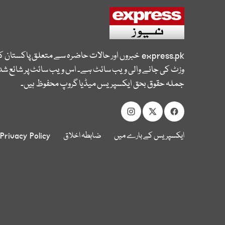
express.pk
خبروں اور حالات حاضرہ سے متعلق پاکستان 
وزٹ کی جانے والی ویب سائٹ ہے۔ اس ویب سائٹ پر شائع شدہ
جملہ حقوق بحق ایکسپریس میڈیا گروپ محفوظ ہیں۔
ایکسپریس کے بارے میں
ضابطہ اخلاق
Privacy Policy