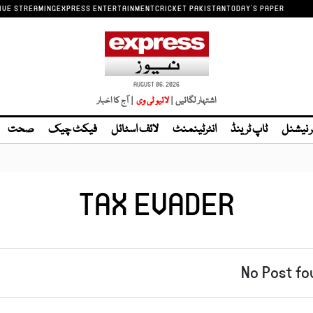
IVE STREAMING
EXPRESS ENTERTAINMENT
CRICKET PAKISTAN
TODAY'S PAPER
AUGUST 06, 2026
اشتہار لگائیں |
| آج کا اخبار
ر نیشنل
ٹاپ ٹرینڈ
انٹرٹینمنٹ
لائف اسٹائل
فیکٹ چیک
صحت
TAX EVADER
No Post fo