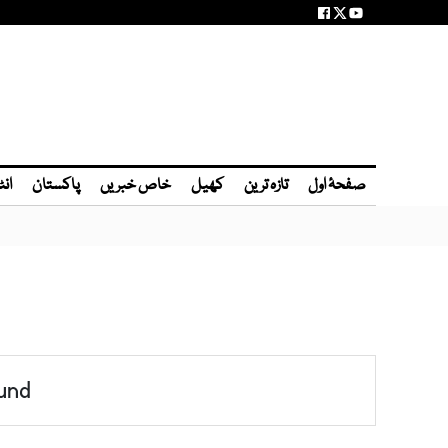
صفحۂ اول
تازہ ترین
کھیل
خاص خبریں
پاکستان
انٹ
und