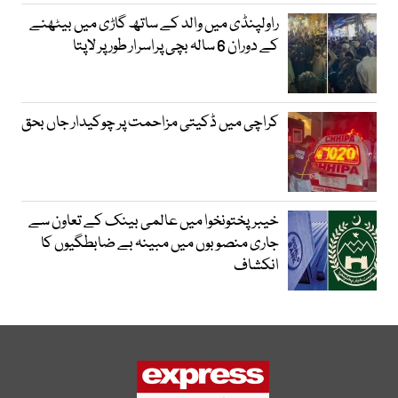
راولپنڈی میں والد کے ساتھ گاڑی میں بیٹھنے
کے دوران 6 سالہ بچی پراسرار طور پر لاپتا
کراچی میں ڈکیتی مزاحمت پر چوکیدار جاں بحق
خیبرپختونخوا میں عالمی بینک کے تعاون سے
جاری منصوبوں میں مبینہ بے ضابطگیوں کا
انکشاف