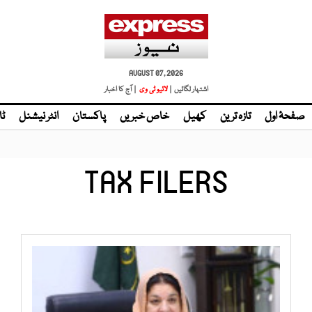
AUGUST 07, 2026
اشتہار لگائیں |
لائیو ٹی وی
| آج کا اخبار
صفحۂ اول
تازہ ترین
کھیل
خاص خبریں
پاکستان
انٹر نیشنل
ٹا
TAX FILERS