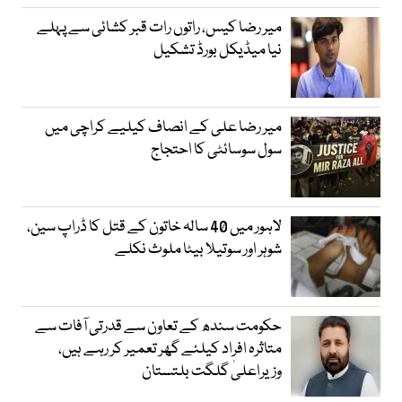
میر رضا کیس، راتوں رات قبر کشائی سے پہلے
نیا میڈیکل بورڈ تشکیل
میر رضا علی کے انصاف کیلیے کراچی میں
سول سوسائٹی کا احتجاج
لاہور میں 40 سالہ خاتون کے قتل کا ڈراپ سین،
شوہر اور سوتیلا بیٹا ملوث نکلے
حکومت سندھ کے تعاون سے قدرتی آفات سے
متاثرہ افراد کیلئے گھر تعمیر کر رہے ہیں،
وزیراعلیٰ گلگت بلتستان