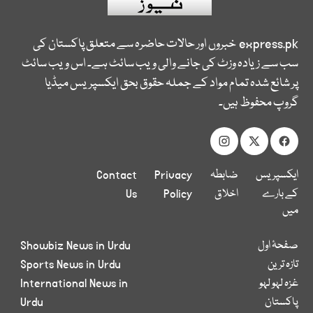
express.pk
خبروں اور حالات حاضرہ سے متعلق پاکستان کی
سب سے زیادہ وزٹ کی جانے والی ویب سائٹ ہے۔ اس ویب سائٹ
پر شائع شدہ تمام مواد کے جملہ حقوق بحق ایکسپریس میڈیا
گروپ محفوظ ہیں۔
ایکسپریس
ضابطہ
Privacy
Contact
کے بارے
اخلاق
Policy
Us
میں
صفحۂ اول
Showbiz News in Urdu
تازہ ترین
Sports News in Urdu
غزہ لہو لہو
International News in
پاکستان
Urdu