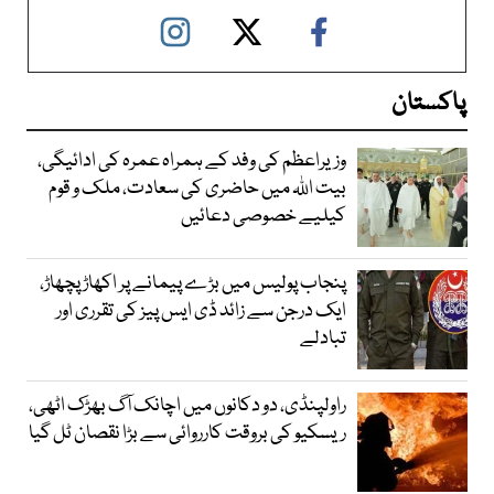
پاکستان
وزیراعظم کی وفد کے ہمراہ عمرہ کی ادائیگی،
بیت اللہ میں حاضری کی سعادت، ملک و قوم
کیلیے خصوصی دعائیں
پنجاب پولیس میں بڑے پیمانے پر اکھاڑ پچھاڑ،
ایک درجن سے زائد ڈی ایس پیز کی تقرری اور
تبادلے
راولپنڈی، دو دکانوں میں اچانک آگ بھڑک اٹھی،
ریسکیو کی بروقت کارروائی سے بڑا نقصان ٹل گیا