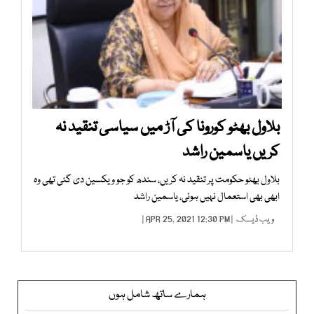
بلاول بھٹو کورونا کی آڑ میں سیاسی تنقید نہ
کریں یاسمین راشد
بلاول بھٹو حکومت پر تنقید نہ کریں، سندھ کو جو ویکسین دی گئی تھی وہ
ابھی بھی استعمال نہیں ہوئی، یاسمین راشد
ویب ڈیسک
| APR 25, 2021 12:30 PM |
ہمارے ساتھ شامل ہوں