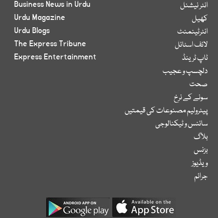
Business News in Urdu
انٹر نیشنل
Urdu Magazine
کھیل
Urdu Blogs
انٹرٹینمنٹ
The Express Tribune
لائف اسٹائل
Express Entertainment
ٹاپ ٹرینڈ
دلچسپ و عجیب
صحت
سونے کے نرخ
پیٹرولیم مصنوعات کی قیمتیں
سائنس و ٹیکنالوجی
بلاگ
بزنس
ویڈیوز
جرائم