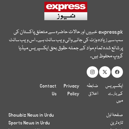
express.pk
خبروں اور حالات حاضرہ سے متعلق پاکستان کی
سب سے زیادہ وزٹ کی جانے والی ویب سائٹ ہے۔ اس ویب سائٹ
پر شائع شدہ تمام مواد کے جملہ حقوق بحق ایکسپریس میڈیا
گروپ محفوظ ہیں۔
ایکسپریس
ضابطہ
Privacy
Contact
کے بارے
اخلاق
Policy
Us
میں
صفحۂ اول
Showbiz News in Urdu
تازہ ترین
Sports News in Urdu