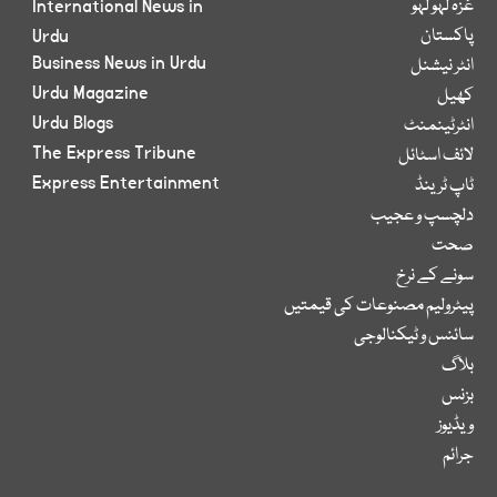
غزہ لہو لہو
International News in
پاکستان
Urdu
Business News in Urdu
انٹر نیشنل
Urdu Magazine
کھیل
Urdu Blogs
انٹرٹینمنٹ
The Express Tribune
لائف اسٹائل
Express Entertainment
ٹاپ ٹرینڈ
دلچسپ و عجیب
صحت
سونے کے نرخ
پیٹرولیم مصنوعات کی قیمتیں
سائنس و ٹیکنالوجی
بلاگ
بزنس
ویڈیوز
جرائم