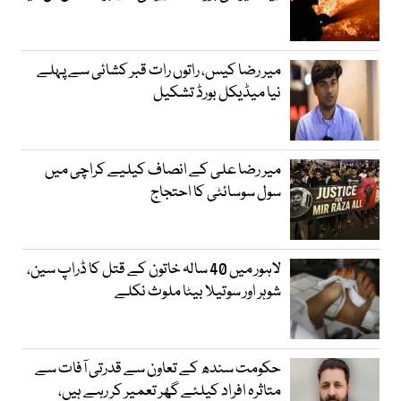
میر رضا کیس، راتوں رات قبر کشائی سے پہلے
نیا میڈیکل بورڈ تشکیل
میر رضا علی کے انصاف کیلیے کراچی میں
سول سوسائٹی کا احتجاج
لاہور میں 40 سالہ خاتون کے قتل کا ڈراپ سین،
شوہر اور سوتیلا بیٹا ملوث نکلے
حکومت سندھ کے تعاون سے قدرتی آفات سے
متاثرہ افراد کیلئے گھر تعمیر کر رہے ہیں،