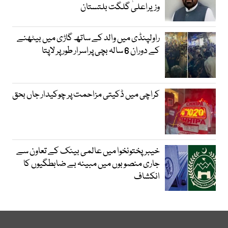
وزیراعلیٰ گلگت بلتستان
راولپنڈی میں والد کے ساتھ گاڑی میں بیٹھنے
کے دوران 6 سالہ بچی پراسرار طور پر لاپتا
کراچی میں ڈکیتی مزاحمت پر چوکیدار جاں بحق
خیبرپختونخوا میں عالمی بینک کے تعاون سے
جاری منصوبوں میں مبینہ بے ضابطگیوں کا
انکشاف