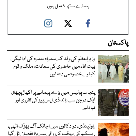
ہمارے ساتھ شامل ہوں
پاکستان
وزیراعظم کی وفد کے ہمراہ عمرہ کی ادائیگی،
بیت اللہ میں حاضری کی سعادت، ملک و قوم
کیلیے خصوصی دعائیں
پنجاب پولیس میں بڑے پیمانے پر اکھاڑ پچھاڑ،
ایک درجن سے زائد ڈی ایس پیز کی تقرری اور
تبادلے
راولپنڈی، دو دکانوں میں اچانک آگ بھڑک اٹھی،
ریسکیو کی بروقت کارروائی سے بڑا نقصان ٹل گیا