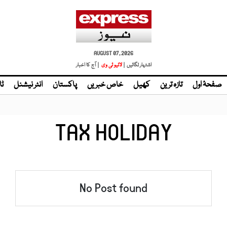
AUGUST 07, 2026
اشتہار لگائیں |
| آج کا اخبار
صفحۂ اول
تازہ ترین
کھیل
خاص خبریں
پاکستان
انٹر نیشنل
ٹا
TAX HOLIDAY
No Post found