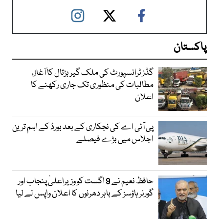
پاکستان
گڈز ٹرانسپورٹ کی ملک گیر ہڑتال کا آغاز،
مطالبات کی منظوری تک جاری رکھنے کا
اعلان
پی آئی اے کی نجکاری کے بعد بورڈ کے اہم ترین
اجلاس میں بڑے فیصلے
حافظ نعیم نے 9 اگست کو وزیراعلیٰ پنجاب اور
گورنر ہاؤسز کے باہر دھرنوں کا اعلان واپس لے لیا