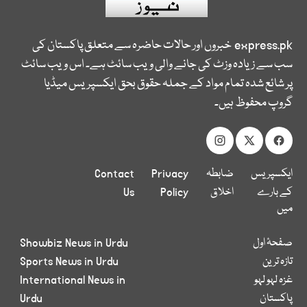
express.pk
خبروں اور حالات حاضرہ سے متعلق پاکستان کی
سب سے زیادہ وزٹ کی جانے والی ویب سائٹ ہے۔ اس ویب سائٹ
پر شائع شدہ تمام مواد کے جملہ حقوق بحق ایکسپریس میڈیا
گروپ محفوظ ہیں۔
ایکسپریس
ضابطہ
Privacy
Contact
کے بارے
اخلاق
Policy
Us
میں
صفحۂ اول
Showbiz News in Urdu
تازہ ترین
Sports News in Urdu
غزہ لہو لہو
International News in
پاکستان
Urdu