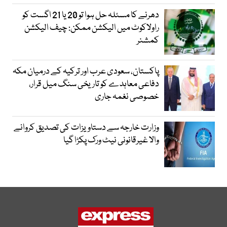
دھرنے کا مسئلہ حل ہوا تو 20 یا 21 اگست کو
راولاکوٹ میں الیکشن ممکن: چیف الیکشن
کمشنر
پاکستان، سعودی عرب اور ترکیہ کے درمیان مکہ
دفاعی معاہدے کو تاریخی سنگ میل قرار،
خصوصی نغمہ جاری
وزارت خارجہ سے دستاویزات کی تصدیق کروانے
والا غیرقانونی نیٹ ورک پکڑا گیا