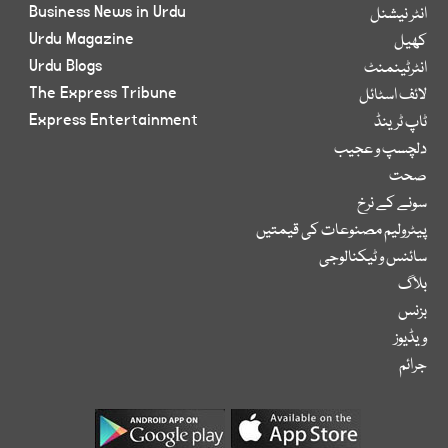
Business News in Urdu
انٹر نیشنل
Urdu Magazine
کھیل
Urdu Blogs
انٹرٹینمنٹ
The Express Tribune
لائف اسٹائل
Express Entertainment
ٹاپ ٹرینڈ
دلچسپ و عجیب
صحت
سونے کے نرخ
پیٹرولیم مصنوعات کی قیمتیں
سائنس و ٹیکنالوجی
بلاگ
بزنس
ویڈیوز
جرائم