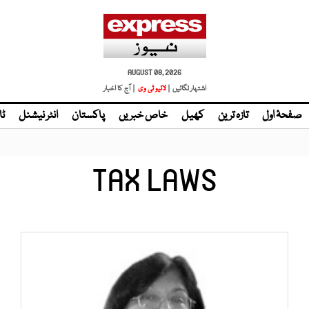
AUGUST 08, 2026
اشتہار لگائیں |
| آج کا اخبار
صفحۂ اول
تازہ ترین
کھیل
خاص خبریں
پاکستان
انٹر نیشنل
ٹا
TAX LAWS