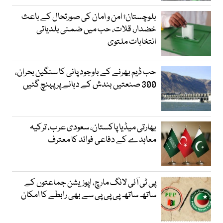
بلوچستان؛ امن و امان کی صورتحال کے باعث
خضدار، قلات، حب میں ضمنی بلدیاتی
انتخابات ملتوی
حب ڈیم بھرنے کے باوجود پانی کا سنگین بحران،
300 صنعتیں بندش کے دہانے پر پہنچ گئیں
بھارتی میڈیا پاکستان، سعودی عرب، ترکیہ
معاہدے کے دفاعی فوائد کا معترف
پی ٹی آئی لانگ مارچ، اپوزیشن جماعتوں کے
ساتھ ساتھ پی پی پی سے بھی رابطے کا امکان