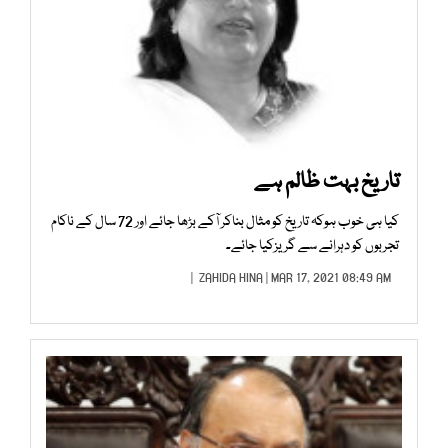
تاریخ بہت ظالم ہے
کیا ہی خوب ہوکہ تاریخ کو مثال بناکر آکے بڑھا جائے اور 72 سال کے ناکام
تجربوں کو دہرانے سے گریزکیا جائے۔
ZAHIDA HINA
| MAR 17, 2021 08:49 AM |