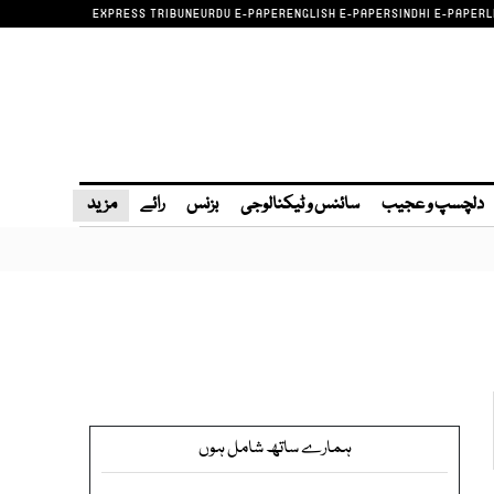
EXPRESS TRIBUNE
URDU E-PAPER
ENGLISH E-PAPER
SINDHI E-PAPER
L
دلچسپ و عجیب
سائنس و ٹیکنالوجی
بزنس
رائے
مزید
ہمارے ساتھ شامل ہوں