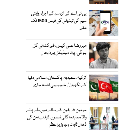
پی ٹی اے کی ای سم کے اجرا، روایتی
سیم کی تبدیلی کی فیس 1500 تک
مقرر
میر رضا علی کیس، قبر کشائی کل
ہوگی، پرانا میڈیکل بورڈ بحال
‘ترکیہ، سعودیہ، پاکستان، اسلامی دنیا
کے نگہبان’، خصوصی نغمہ جاری
حرمین شریفین کے سائے میں طے پانے
والا معاہدہ اگلی نسلوں کیلئے امن کی
ڈھال ثابت ہو، وزیراعظم