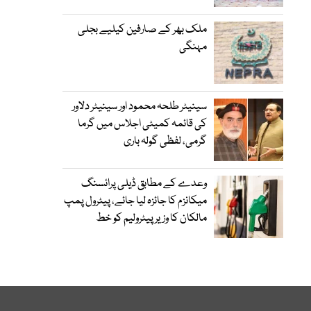
ملک بھر کے صارفین کیلیے بجلی
مہنگی
سینیٹر طلحہ محمود اور سینیٹر دلاور
کی قائمہ کمیٹی اجلاس میں گرما
گرمی، لفظی گولہ باری
وعدے کے مطابق ڈیلی پرائسنگ
میکانزم کا جائزہ لیا جائے، پیٹرول پمپ
مالکان کا وزیرپیٹرولیم کو خط