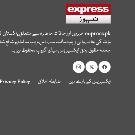
express.pk
خبروں اور حالات حاضرہ سے متعلق پاکستان 
وزٹ کی جانے والی ویب سائٹ ہے۔ اس ویب سائٹ پر شائع شدہ
جملہ حقوق بحق ایکسپریس میڈیا گروپ محفوظ ہیں۔
ایکسپریس کے بارے میں
ضابطہ اخلاق
Privacy Policy