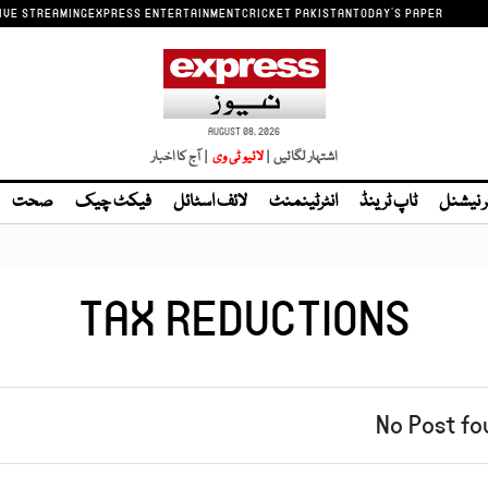
IVE STREAMING
EXPRESS ENTERTAINMENT
CRICKET PAKISTAN
TODAY'S PAPER
AUGUST 08, 2026
اشتہار لگائیں |
| آج کا اخبار
ر نیشنل
ٹاپ ٹرینڈ
انٹرٹینمنٹ
لائف اسٹائل
فیکٹ چیک
صحت
TAX REDUCTIONS
No Post fo