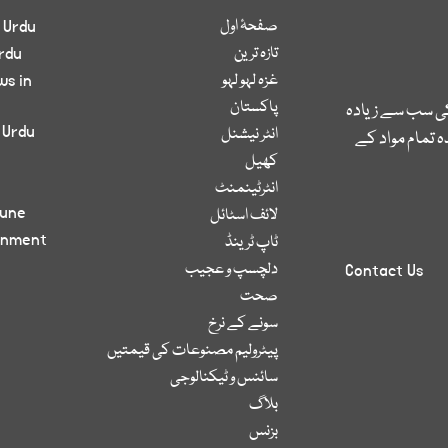
صفحۂ اول
 Urdu
تازہ ترین
rdu
غزہ لہو لہو
ws in
پاکستان
کی سب سے زیادہ
 Urdu
انٹر نیشنل
 تمام مواد کے
کھیل
انٹرٹینمنٹ
bune
لائف اسٹائل
inment
ٹاپ ٹرینڈ
دلچسپ و عجیب
Contact Us
صحت
سونے کے نرخ
پیٹرولیم مصنوعات کی قیمتیں
سائنس و ٹیکنالوجی
بلاگ
بزنس