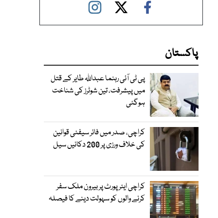
پاکستان
پی ٹی آئی رہنما عبداللہ طایر کے قتل
میں پیشرفت، تین شوٹرز کی شناخت
ہوگئی
کراچی، صدر میں فائر سیفٹی قوانین
کی خلاف ورزی پر 200 دکانیں سیل
کراچی ایئرپورٹ پر بیرون ملک سفر
کرنے والوں کو سہولت دینے کا فیصلہ