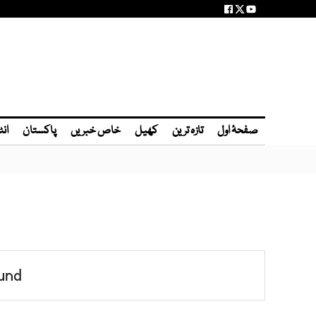
صفحۂ اول
تازہ ترین
کھیل
خاص خبریں
پاکستان
انٹ
und