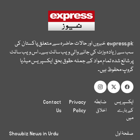
express.pk
خبروں اور حالات حاضرہ سے متعلق پاکستان کی
سب سے زیادہ وزٹ کی جانے والی ویب سائٹ ہے۔ اس ویب سائٹ
پر شائع شدہ تمام مواد کے جملہ حقوق بحق ایکسپریس میڈیا
گروپ محفوظ ہیں۔
ایکسپریس
ضابطہ
Privacy
Contact
کے بارے
اخلاق
Policy
Us
میں
صفحۂ اول
Showbiz News in Urdu