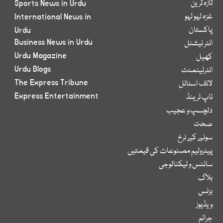
تازہ ترین
Sports News in Urdu
غزہ لہو لہو
International News in
پاکستان
Urdu
Business News in Urdu
انٹر نیشنل
Urdu Magazine
کھیل
Urdu Blogs
انٹرٹینمنٹ
The Express Tribune
لائف اسٹائل
Express Entertainment
ٹاپ ٹرینڈ
دلچسپ و عجیب
صحت
سونے کے نرخ
پیٹرولیم مصنوعات کی قیمتیں
سائنس و ٹیکنالوجی
بلاگ
بزنس
ویڈیوز
جرائم