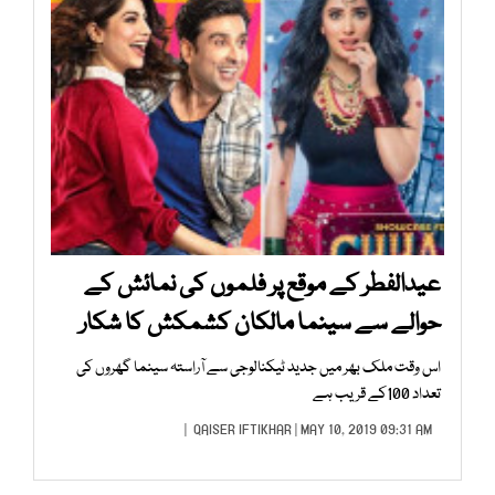
عیدالفطر کے موقع پر فلموں کی نمائش کے
حوالے سے سینما مالکان کشمکش کا شکار
اس وقت ملک بھر میں جدید ٹیکنالوجی سے آراستہ سینما گھروں کی
تعداد 100کے قریب ہے
QAISER IFTIKHAR
| MAY 10, 2019 09:31 AM |