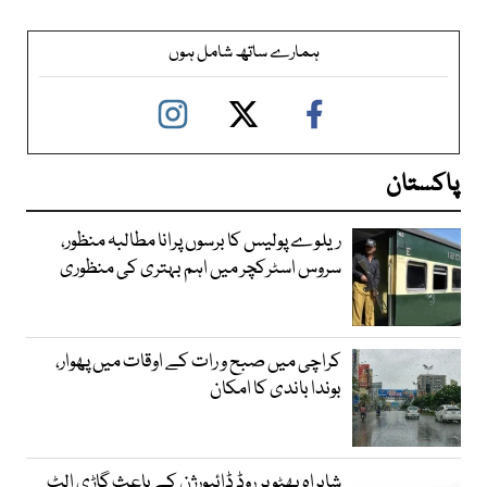
ہمارے ساتھ شامل ہوں
پاکستان
ریلوے پولیس کا برسوں پرانا مطالبہ منظور،
سروس اسٹرکچر میں اہم بہتری کی منظوری
کراچی میں صبح و رات کے اوقات میں پھوار،
بوندا باندی کا امکان
شاہراہ بھٹو پر روڈ ڈائیورژن کے باعث گاڑی الٹ