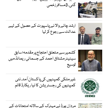
گئی، 3مسافر زخمی
ارشد چائے والا نے پاسپورٹ کے حصول کے لیے
عدالت سے رجوع کر لیا
کشمیر سے متعلق احتجاج پر مقدمہ؛ سابق
سینیٹر مشتاق احمد کے جسمانی ریمانڈ میں
توسیع
غیر ملکی کمپنیوں کی پاکستان آمد، نئی
کمپنیوں کی رجسٹریشن کا نیا ریکارڈ قائم
مردان بورڈ نے میٹرک کے سالانہ امتحانات کے