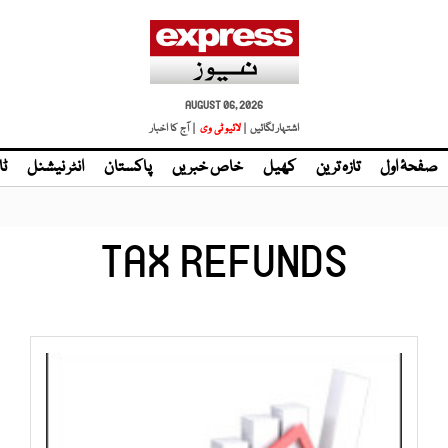
AUGUST 06, 2026
اشتہار لگائیں |
| آج کا اخبار
صفحۂ اول
تازہ ترین
کھیل
خاص خبریں
پاکستان
انٹر نیشنل
ٹا
TAX REFUNDS