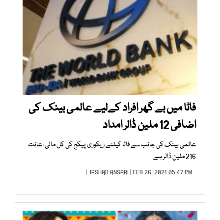
فاٹا میں بے گھر افراد کےلیے عالمی بینک کی
اضافی 12 ملین ڈالر امداد
عالمی بینک کی جانب سے فاٹا کیلئے ریکوری پیکج کی کل مالی اعانت
216 ملین ڈالر ہے
IRSHAD ANSARI
| FEB 26, 2021 05:47 PM |