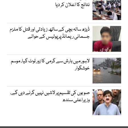
نتائج کا اعلان کر دیا
ڈیڑھ سالہ بچی کے ساتھ زیادتی اور قتل کا ملزم
جسمانی ریمانڈ پر پولیس کے حوالے
لاہور میں بارش سے گرمی کا زور ٹوٹ گیا، موسم
خوشگوار
صوبوں کی تقسیم پر لاشیں نہیں گرنے دیں گے،
وزیراعلیٰ سندھ