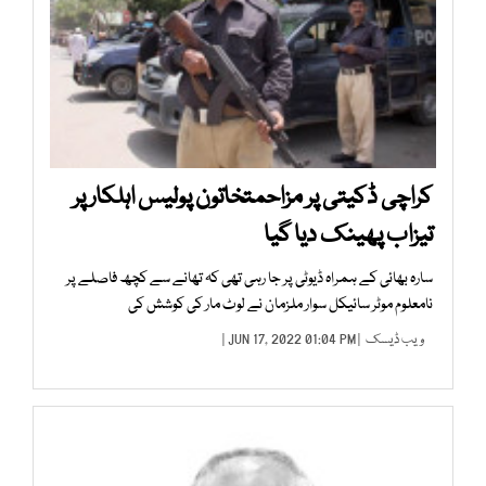
کراچی ڈکیتی پر مزاحمتخاتون پولیس اہلکار پر
تیزاب پھینک دیا گیا
سارہ بھائی کے ہمراہ ڈیوٹی پر جا رہی تھی کہ تھانے سے کچھ فاصلے پر
نامعلوم موٹر سائیکل سوار ملزمان نے لوٹ مار کی کوشش کی
ویب ڈیسک
| JUN 17, 2022 01:04 PM |