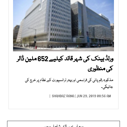
ورلڈ بینک کی شہر قائد کیلیے 652 ملین ڈالر
کی منظوری
مذکورہ رقم پانی کی فراہمی اوربہتر ٹرانسپورٹ کے نظام پر خرچ کی
جائیگی۔
SHAHBAZ RANA
| JUN 29, 2019 08:56 AM |
ہمارے ساتھ شامل ہوں