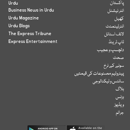
پاکستان
Urdu
Business News in Urdu
انٹر نیشنل
Urdu Magazine
کھیل
Urdu Blogs
انٹرٹینمنٹ
The Express Tribune
لائف اسٹائل
Express Entertainment
ٹاپ ٹرینڈ
دلچسپ و عجیب
صحت
سونے کے نرخ
پیٹرولیم مصنوعات کی قیمتیں
سائنس و ٹیکنالوجی
بلاگ
بزنس
ویڈیوز
جرائم