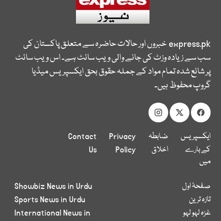
express.pk
خبروں اور حالات حاضرہ سے متعلق پاکستان کی
سب سے زیادہ وزٹ کی جانے والی ویب سائٹ ہے۔ اس ویب سائٹ
پر شائع شدہ تمام مواد کے جملہ حقوق بحق ایکسپریس میڈیا
گروپ محفوظ ہیں۔
ایکسپریس
ضابطہ
Privacy
Contact
کے بارے
اخلاق
Policy
Us
میں
صفحۂ اول
Showbiz News in Urdu
تازہ ترین
Sports News in Urdu
غزہ لہو لہو
International News in