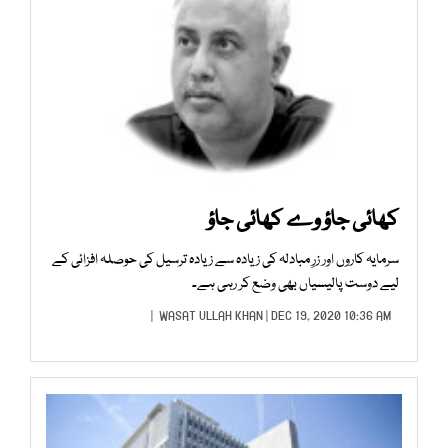
کھائی جاؤ وے کھائی جاؤ
سرمایہ کاروں اور زرِ مبادلہ کی زیادہ سے زیادہ ترسیل کی حوصلہ افزائی کے
لیے دوست پالیسیاں بھی وضع کر رہی ہے۔
WASAT ULLAH KHAN
| DEC 19, 2020 10:36 AM |