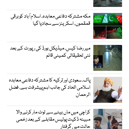
مکہ مشترکہ دفاعی معاہدہ، اسلام آباد کو برقی
قمقموں، اسکرینز سے سجادیا گیا
میر رضا کیس، میڈیکل بورڈ کی رپورٹ کے بعد
نئی تحقیقاتی کمیٹی قائم
پاک، سعودی اور ترکیہ کا مشترکہ دفاعی معاہدہ
اسلامی اتحاد کی جانب اہم پیشرفت ہے، فضل
الرحمان
کراچی میں ماں بیٹے سے لوٹ مار کرنے والا
مبینہ ڈکیت پولیس مقابلے کے بعد زخمی
حالت میں گرفتار