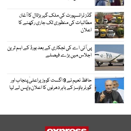
گڈز ٹرانسپورٹ کی ملک گیر ہڑتال کا آغاز،
مطالبات کی منظوری تک جاری رکھنے کا
اعلان
پی آئی اے کی نجکاری کے بعد بورڈ کے اہم ترین
اجلاس میں بڑے فیصلے
حافظ نعیم نے 9 اگست کو وزیراعلیٰ پنجاب اور
گورنر ہاؤسز کے باہر دھرنوں کا اعلان واپس لے لیا