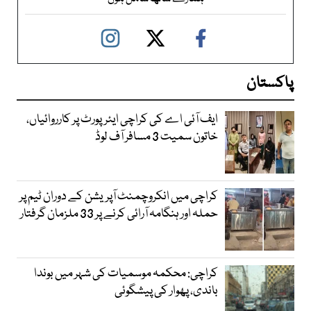
پاکستان
ایف آئی اے کی کراچی ایئرپورٹ پر کارروائیاں،
خاتون سمیت 3 مسافر آف لوڈ
کراچی میں انکروچمنٹ آپریشن کے دوران ٹیم پر
حملہ اور ہنگامہ آرائی کرنے پر 33 ملزمان گرفتار
کراچی: محکمہ موسمیات کی شہر میں بوندا
باندی، پھوار کی پیشگوئی