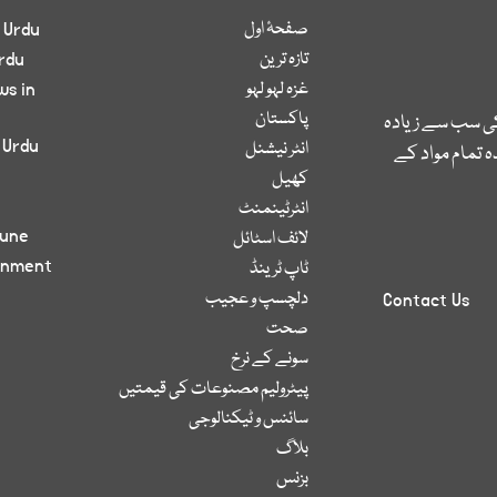
صفحۂ اول
 Urdu
تازہ ترین
rdu
غزہ لہو لہو
ws in
پاکستان
کی سب سے زیادہ
 Urdu
انٹر نیشنل
 تمام مواد کے
کھیل
انٹرٹینمنٹ
bune
لائف اسٹائل
inment
ٹاپ ٹرینڈ
دلچسپ و عجیب
Contact Us
صحت
سونے کے نرخ
پیٹرولیم مصنوعات کی قیمتیں
سائنس و ٹیکنالوجی
بلاگ
بزنس