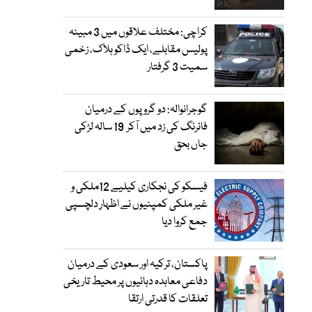
کراچی: مختلف علاقوں میں 3 مبینہ
پولیس مقابلے، ایک ڈاکو ہلاک، زخمی
سمیت 3 گرفتار
گوجرانوالہ: دو گروپوں کے درمیان
فائرنگ کی زد میں آکر 19 سالہ لڑکی
جاں بحق
فیسکو کی نجکاری کیلیے 12ملکی و
غیر ملکی کمپنیوں نے اظہارِ دلچسپی
جمع کروا دیا
پاکستان، ترکیہ اور سعودی کے درمیان
دفاعی معاہدہ دہائیوں پر محیط تاریخی
تعلقات کا قدرتی ارتقا