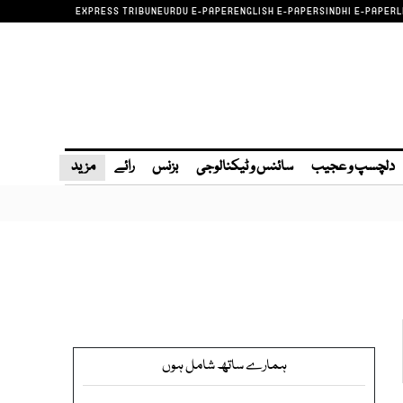
EXPRESS TRIBUNE
URDU E-PAPER
ENGLISH E-PAPER
SINDHI E-PAPER
L
دلچسپ و عجیب
سائنس و ٹیکنالوجی
بزنس
رائے
مزید
ہمارے ساتھ شامل ہوں