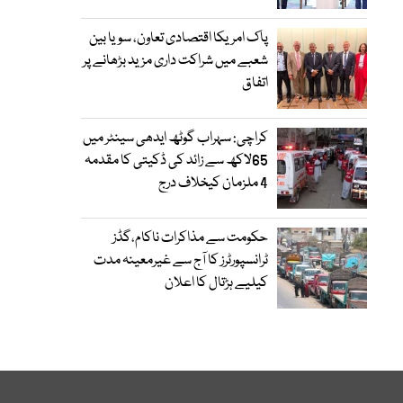
پاک امریکا اقتصادی تعاون، سویا بین
شعبے میں شراکت داری مزید بڑھانے پر
اتفاق
کراچی: سہراب گوٹھ ایدھی سینٹر میں
65لاکھ سے زائد کی ڈکیتی کا مقدمہ
4 ملزمان کیخلاف درج
حکومت سے مذاکرات ناکام،گڈز
ٹرانسپورٹرز کا آج سے غیرمعینہ مدت
کیلیے ہڑتال کا اعلان