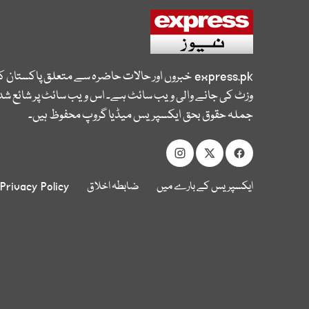
express.pk
خبروں اور حالات حاضرہ سے متعلق پاکستان 
وزٹ کی جانے والی ویب سائٹ ہے۔ اس ویب سائٹ پر شائع شدہ
جملہ حقوق بحق ایکسپریس میڈیا گروپ محفوظ ہیں۔
ایکسپریس کے بارے میں
ضابطہ اخلاق
Privacy Policy