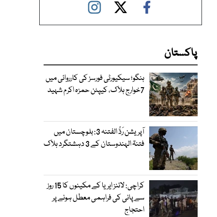
پاکستان
ہنگو؛ سیکیورٹی فورسز کی کارروائی میں
7خوارج ہلاک، کیپٹن حمزہ اکرم شہید
آپریشن رَدُّ الفتنہ 3: بلوچستان میں
فتنۃ الہندوستان کے 3 دہشتگرد ہلاک
کراچی: لائنز ایریا کے مکینوں کا 15 روز
سے پانی کی فراہمی معطل ہونے پر
احتجاج