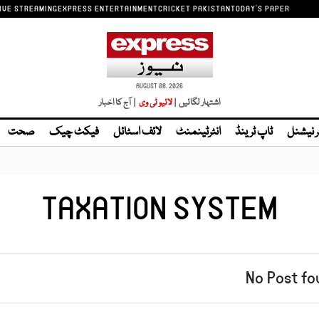
IVE STREAMING
EXPRESS ENTERTAINMENT
CRICKET PAKISTAN
TODAY'S PAPER
AUGUST 08, 2026
اشتہار لگائیں |
| آج کا اخبار
ر نیشنل
ٹاپ ٹرینڈ
انٹرٹینمنٹ
لائف اسٹائل
فیکٹ چیک
صحت
TAXATION SYSTEM
No Post fo