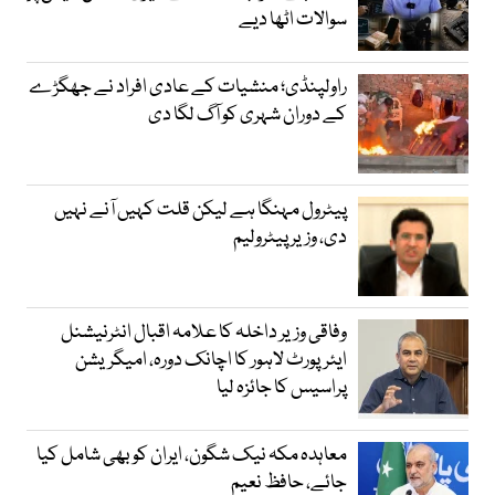
سوالات اٹھا دیے
راولپنڈی؛ منشیات کے عادی افراد نے جھگڑے
کے دوران شہری کو آگ لگا دی
پیٹرول مہنگا ہے لیکن قلت کہیں آنے نہیں
دی، وزیر پیٹرولیم
وفاقی وزیر داخلہ کا علامہ اقبال انٹرنیشنل
ایئرپورٹ لاہور کا اچانک دورہ، امیگریشن
پراسیس کا جائزہ لیا
معاہدہ مکہ نیک شگون، ایران کو بھی شامل کیا
جائے، حافظ نعیم