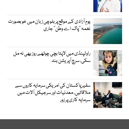
یومِ آزادی کے موقع پر بلوچی زبان میں خوبصورت
نغمہ ’’پاک اے وطن‘‘ جاری
راولپنڈی میں لاپتا بچی چوتھے روز بھی نہ مل
سکی، سرچ آپریشن بند
سفیر پاکستان کی امریکی سرمایہ کاروں سے
ملاقاتیں، معدنیات اور سرجیکل آلات میں
سرمایہ کاری پر زور