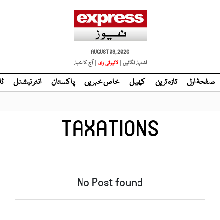
AUGUST 09, 2026
اشتہار لگائیں |
| آج کا اخبار
صفحۂ اول
تازہ ترین
کھیل
خاص خبریں
پاکستان
انٹر نیشنل
ٹا
TAXATIONS
No Post found