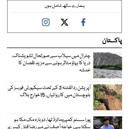
ہمارے ساتھ شامل ہوں
پاکستان
چترال میں سیلاب سے صورتحال تشویشناک،
دریا کا بہاؤ متاثر ہونے سے مزید نقصان کا
خدشہ
آپریشن ردالفتنہ 3 کے تحت سیکیورٹی فورسز کی
بلوچستان میں کارروائیاں، 15خوارج ہلاک
پورا سسٹم کمپرومائزڈ تھا، دوبارہ مک مکا ہو
سکتا ہے، خواجہ آصف نے میر رضا قتل کیس پر