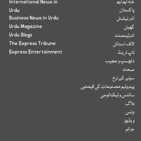
غزہ لہو لہو
International News in
پاکستان
Urdu
Business News in Urdu
انٹر نیشنل
Urdu Magazine
کھیل
Urdu Blogs
انٹرٹینمنٹ
The Express Tribune
لائف اسٹائل
Express Entertainment
ٹاپ ٹرینڈ
دلچسپ و عجیب
صحت
سونے کے نرخ
پیٹرولیم مصنوعات کی قیمتیں
سائنس و ٹیکنالوجی
بلاگ
بزنس
ویڈیوز
جرائم