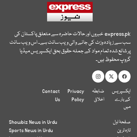
express.pk
خبروں اور حالات حاضرہ سے متعلق پاکستان کی
سب سے زیادہ وزٹ کی جانے والی ویب سائٹ ہے۔ اس ویب سائٹ
پر شائع شدہ تمام مواد کے جملہ حقوق بحق ایکسپریس میڈیا
گروپ محفوظ ہیں۔
ایکسپریس
ضابطہ
Privacy
Contact
کے بارے
اخلاق
Policy
Us
میں
صفحۂ اول
Showbiz News in Urdu
تازہ ترین
Sports News in Urdu