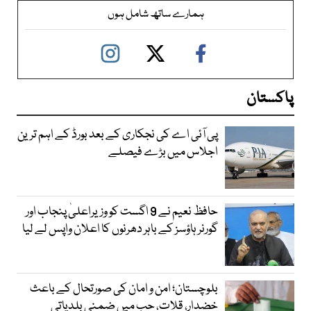
ہمارے ساتھ شامل ہوں
پاکستان
پی آئی اے کی نجکاری کے بعد بورڈ کے اہم ترین
اجلاس میں بڑے فیصلے
حافظ نعیم نے 9 اگست کو وزیراعلیٰ پنجاب اور
گورنر ہاؤسز کے باہر دھرنوں کا اعلان واپس لے لیا
بلوچستان؛ امن و امان کی صورتحال کے باعث
خضدار، قلات، حب میں ضمنی بلدیاتی