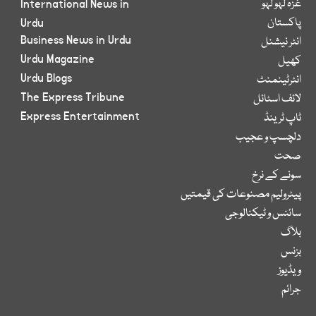
غزہ لہو لہو
International News in
پاکستان
Urdu
Business News in Urdu
انٹر نیشنل
Urdu Magazine
کھیل
Urdu Blogs
انٹرٹینمنٹ
The Express Tribune
لائف اسٹائل
Express Entertainment
ٹاپ ٹرینڈ
دلچسپ و عجیب
صحت
سونے کے نرخ
پیٹرولیم مصنوعات کی قیمتیں
سائنس و ٹیکنالوجی
بلاگ
بزنس
ویڈیوز
جرائم