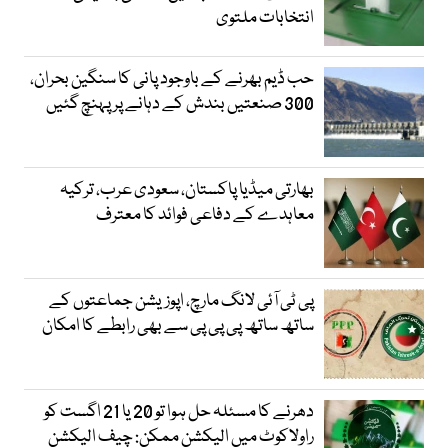
انتخابات ملتوی
حب ڈیم بھرنے کے باوجود پانی کا سنگین بحران،
300 صنعتیں بندش کے دہانے پر پہنچ گئیں
بھارتی میڈیا پاکستان، سعودی عرب، ترکیہ
معاہدے کے دفاعی فوائد کا معترف
پی ٹی آئی لانگ مارچ، اپوزیشن جماعتوں کے
ساتھ ساتھ پی پی پی سے بھی رابطے کا امکان
دھرنے کا مسئلہ حل ہوا تو 20 یا 21 اگست کو
راولاکوٹ میں الیکشن ممکن: چیف الیکشن