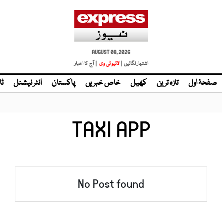
AUGUST 08, 2026
اشتہار لگائیں |
لائیو ٹی وی
| آج کا اخبار
صفحۂ اول
تازہ ترین
کھیل
خاص خبریں
پاکستان
انٹر نیشنل
ٹا
TAXI APP
No Post found