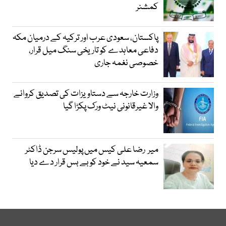
کمشنر
پاکستان، سعودی عرب اور ترکیہ کے درمیان مکہ
دفاعی معاہدے کو تاریخی سنگ میل قرار،
خصوصی نغمہ جاری
وزارت خارجہ سے دستاویزات کی تصدیق کروانے
والا غیرقانونی نیٹ ورک پکڑا گیا
میر رضا علی کیس میں پولیس سرجن ڈاکٹر
سمعیہ سید نے خود کو بے بس قرار دے دیا