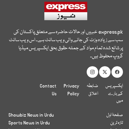
express.pk
خبروں اور حالات حاضرہ سے متعلق پاکستان کی
سب سے زیادہ وزٹ کی جانے والی ویب سائٹ ہے۔ اس ویب سائٹ
پر شائع شدہ تمام مواد کے جملہ حقوق بحق ایکسپریس میڈیا
گروپ محفوظ ہیں۔
ایکسپریس
ضابطہ
Privacy
Contact
کے بارے
اخلاق
Policy
Us
میں
صفحۂ اول
Showbiz News in Urdu
تازہ ترین
Sports News in Urdu