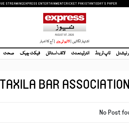
IVE STREAMING
EXPRESS ENTERTAINMENT
CRICKET PAKISTAN
TODAY'S PAPER
AUGUST 07, 2026
اشتہار لگائیں |
لائیو ٹی وی
| آج کا اخبار
ر نیشنل
ٹاپ ٹرینڈ
انٹرٹینمنٹ
لائف اسٹائل
فیکٹ چیک
صحت
TAXILA BAR ASSOCIATIO
No Post fo