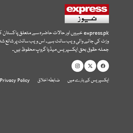
express.pk
خبروں اور حالات حاضرہ سے متعلق پاکستان 
وزٹ کی جانے والی ویب سائٹ ہے۔ اس ویب سائٹ پر شائع شدہ
جملہ حقوق بحق ایکسپریس میڈیا گروپ محفوظ ہیں۔
ایکسپریس کے بارے میں
ضابطہ اخلاق
Privacy Policy