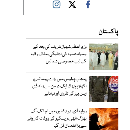
پاکستان
وزیر اعظم شہباز شریف کی وفد کے
ہمراہ عمرہ کی ادائیگی، ملک و قوم
کے لیے خصوصی دعائیں
پنجاب پولیس میں بڑے پیمانے پر
اکھاڑ پچھاڑ، ایک درجن سے زائد ڈی
ایس پیز کی تقرری اور تبادلے
راولپنڈی، دو دکانوں میں اچانک آگ
بھڑک اٹھی، ریسکیو کی بروقت کارروائی
سے بڑا نقصان ٹل گیا