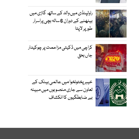
راولپنڈی میں والد کے ساتھ گاڑی میں
بیٹھنے کے دوران 6 سالہ بچی پراسرار
طور پر لاپتا
کراچی میں ڈکیتی مزاحمت پر چوکیدار
جاں بحق
خیبرپختونخوا میں عالمی بینک کے
تعاون سے جاری منصوبوں میں مبینہ
بے ضابطگیوں کا انکشاف