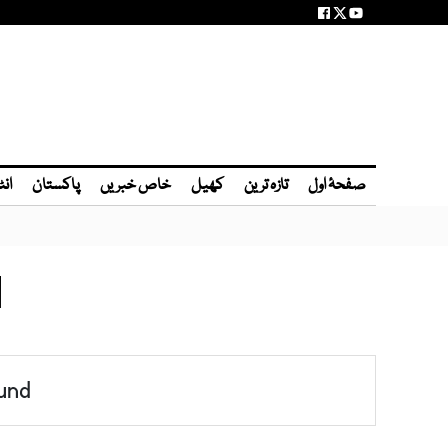
صفحۂ اول
تازہ ترین
کھیل
خاص خبریں
پاکستان
انٹ
N
und