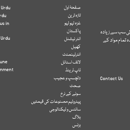
صفحۂ اول
 Urdu
تازہ ترین
rdu
غزہ لہو لہو
ws in
پاکستان
کی سب سے زیادہ
 Urdu
انٹر نیشنل
 تمام مواد کے
کھیل
انٹرٹینمنٹ
bune
لائف اسٹائل
inment
ٹاپ ٹرینڈ
دلچسپ و عجیب
Contact Us
صحت
سونے کے نرخ
پیٹرولیم مصنوعات کی قیمتیں
سائنس و ٹیکنالوجی
بلاگ
بزنس