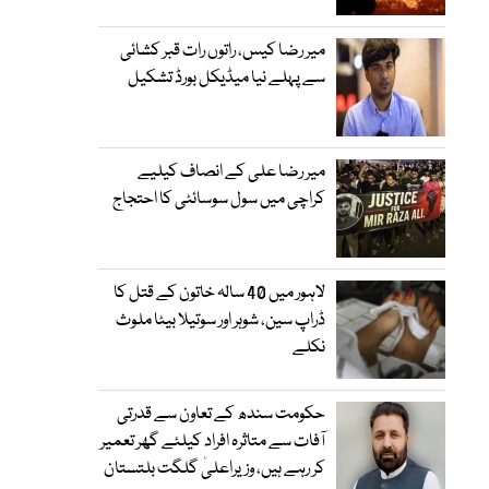
میر رضا کیس، راتوں رات قبر کشائی
سے پہلے نیا میڈیکل بورڈ تشکیل
میر رضا علی کے انصاف کیلیے
کراچی میں سول سوسائٹی کا احتجاج
لاہور میں 40 سالہ خاتون کے قتل کا
ڈراپ سین، شوہر اور سوتیلا بیٹا ملوث
نکلے
حکومت سندھ کے تعاون سے قدرتی
آفات سے متاثرہ افراد کیلئے گھر تعمیر
کر رہے ہیں، وزیراعلیٰ گلگت بلتستان