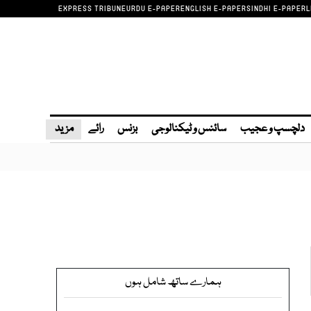
EXPRESS TRIBUNE
URDU E-PAPER
ENGLISH E-PAPER
SINDHI E-PAPER
L
دلچسپ و عجیب
سائنس و ٹیکنالوجی
بزنس
رائے
مزید
ہمارے ساتھ شامل ہوں