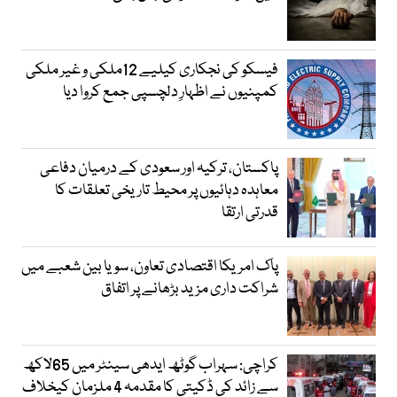
فیسکو کی نجکاری کیلیے 12ملکی و غیر ملکی
کمپنیوں نے اظہارِ دلچسپی جمع کروا دیا
پاکستان، ترکیہ اور سعودی کے درمیان دفاعی
معاہدہ دہائیوں پر محیط تاریخی تعلقات کا
قدرتی ارتقا
پاک امریکا اقتصادی تعاون، سویا بین شعبے میں
شراکت داری مزید بڑھانے پر اتفاق
کراچی: سہراب گوٹھ ایدھی سینٹر میں 65لاکھ
سے زائد کی ڈکیتی کا مقدمہ 4 ملزمان کیخلاف