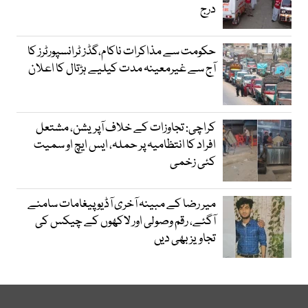
درج
حکومت سے مذاکرات ناکام،گڈز ٹرانسپورٹرز کا
آج سے غیرمعینہ مدت کیلیے ہڑتال کا اعلان
کراچی: تجاوزات کے خلاف آپریشن، مشتعل
افراد کا انتظامیہ پر حملہ، ایس ایچ او سمیت
کئی زخمی
میر رضا کے مبینہ آخری آڈیو پیغامات سامنے
آگئے، رقم وصولی اور لاکھوں کے چیکس کی
تجاویز بھی دیں