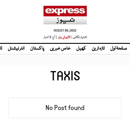
AUGUST 08, 2026
اشتہار لگائیں |
لائیو ٹی وی
| آج کا اخبار
صفحۂ اول
تازہ ترین
کھیل
خاص خبریں
پاکستان
انٹر نیشنل
ٹا
TAXIS
No Post found