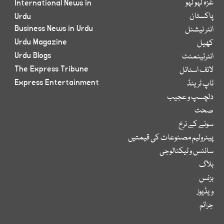
غزہ لہو لہو
International News in
پاکستان
Urdu
Business News in Urdu
انٹر نیشنل
Urdu Magazine
کھیل
Urdu Blogs
انٹرٹینمنٹ
The Express Tribune
لائف اسٹائل
Express Entertainment
ٹاپ ٹرینڈ
دلچسپ و عجیب
صحت
سونے کے نرخ
پیٹرولیم مصنوعات کی قیمتیں
سائنس و ٹیکنالوجی
بلاگ
بزنس
ویڈیوز
جرائم