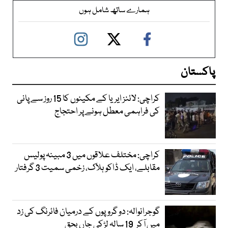
ہمارے ساتھ شامل ہوں
پاکستان
کراچی: لائنز ایریا کے مکینوں کا 15 روز سے پانی
کی فراہمی معطل ہونے پر احتجاج
کراچی: مختلف علاقوں میں 3 مبینہ پولیس
مقابلے، ایک ڈاکو ہلاک، زخمی سمیت 3 گرفتار
گوجرانوالہ: دو گروپوں کے درمیان فائرنگ کی زد
میں آکر 19 سالہ لڑکی جاں بحق