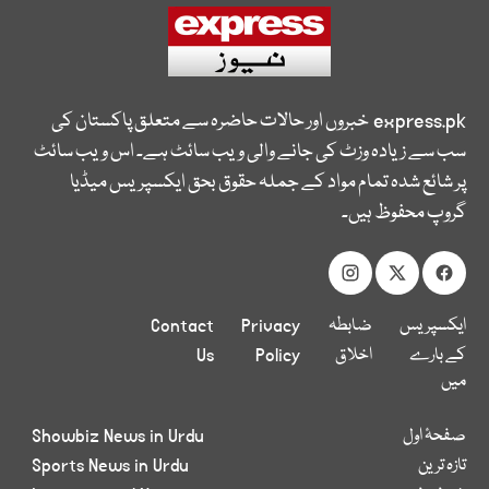
express.pk
خبروں اور حالات حاضرہ سے متعلق پاکستان کی
سب سے زیادہ وزٹ کی جانے والی ویب سائٹ ہے۔ اس ویب سائٹ
پر شائع شدہ تمام مواد کے جملہ حقوق بحق ایکسپریس میڈیا
گروپ محفوظ ہیں۔
ایکسپریس
ضابطہ
Privacy
Contact
کے بارے
اخلاق
Policy
Us
میں
صفحۂ اول
Showbiz News in Urdu
تازہ ترین
Sports News in Urdu