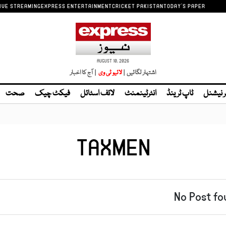
IVE STREAMING
EXPRESS ENTERTAINMENT
CRICKET PAKISTAN
TODAY'S PAPER
AUGUST 10, 2026
اشتہار لگائیں |
لائیو ٹی وی
| آج کا اخبار
ر نیشنل
ٹاپ ٹرینڈ
انٹرٹینمنٹ
لائف اسٹائل
فیکٹ چیک
صحت
TAXMEN
No Post fo