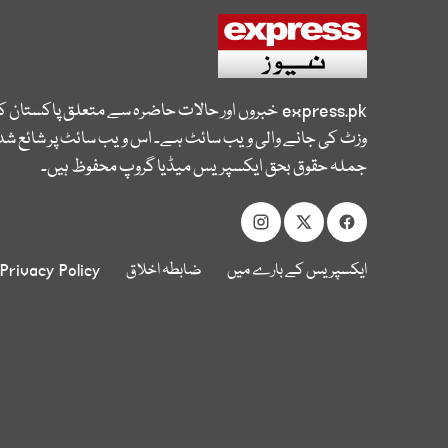
express.pk
خبروں اور حالات حاضرہ سے متعلق پاکستان 
وزٹ کی جانے والی ویب سائٹ ہے۔ اس ویب سائٹ پر شائع شدہ
جملہ حقوق بحق ایکسپریس میڈیا گروپ محفوظ ہیں۔
ایکسپریس کے بارے میں
ضابطہ اخلاق
Privacy Policy