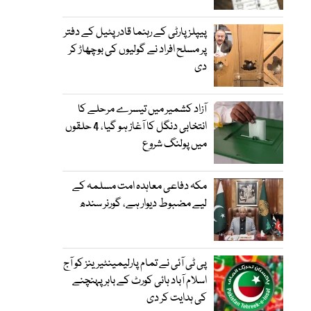
پیپلز پارٹی کے رہنما قادر پٹیل کے دفتر
پر مسلح افراد نے گولیوں کی بوچھاڑ کر
دی
آزاد کشمیر میں تیسرے مرحلے کا
انتخابی دنگل کا آغاز ہو گیا، 4 حلقوں
میں پولنگ شروع
مکہ دفاعی معاہدہ امت مسلمہ کے
لیے مضبوط دیوار ہے، گورنر سندھ
پی ٹی آئی نے تمام پارلیمینٹیرینز کو آج
اسلام آباد ہائی کورٹ کے باہر پہنچنے
کی ہدایت کر دی