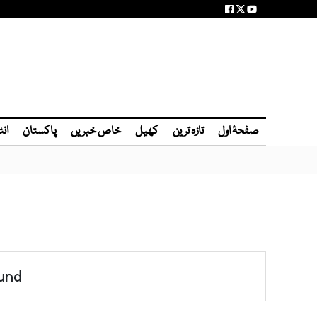
صفحۂ اول
تازہ ترین
کھیل
خاص خبریں
پاکستان
انٹ
und