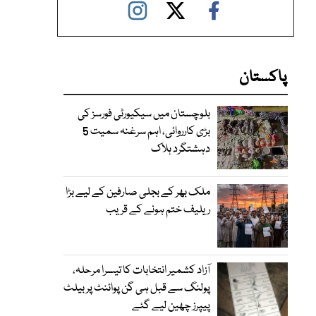
پاکستان
بلوچستان میں سیکیورٹی فورسز کی
بڑی کارروائی، اہم سرغنہ سمیت 5
دہشتگرد ہلاک
ملک بھر کے بجلی صارفین کے لیے بڑا
ریلیف ختم ہونے کے قریب
آزاد کشمیر انتخابات کا تیسرا مرحلہ،
پولنگ سے قبل ہی گن پوائنٹ پر بیلٹ
پیپرز چھین لیے گئے