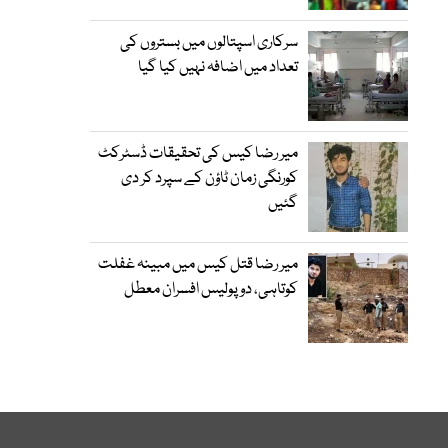
سرکاری اسپتالوں میں بستروں کی
تعداد میں اضافہ نہیں کیا گیا
میر رضا کیس کی تحقیقات ڈسٹرکٹ
کورنگی زمان ٹاؤن کے سپرد کر دی
گئیں
میر رضا قتل کیس میں مبینہ غفلت
کوتاہی، دو پولیس افسران معطل