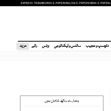
EXPRESS TRIBUNE
URDU E-PAPER
ENGLISH E-PAPER
SINDHI E-PAPER
L
دلچسپ و عجیب
سائنس و ٹیکنالوجی
بزنس
رائے
مزید
ہمارے ساتھ شامل ہوں