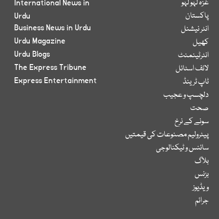
غزہ لہو لہو
International News in
پاکستان
Urdu
Business News in Urdu
انٹر نیشنل
Urdu Magazine
کھیل
Urdu Blogs
انٹرٹینمنٹ
The Express Tribune
لائف اسٹائل
Express Entertainment
ٹاپ ٹرینڈ
دلچسپ و عجیب
صحت
سونے کے نرخ
پیٹرولیم مصنوعات کی قیمتیں
سائنس و ٹیکنالوجی
بلاگ
بزنس
ویڈیوز
جرائم