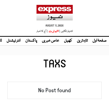
AUGUST 11, 2026
اشتہار لگائیں |
لائیو ٹی وی
| آج کا اخبار
صفحۂ اول
تازہ ترین
کھیل
خاص خبریں
پاکستان
انٹر نیشنل
ٹا
TAXS
No Post found