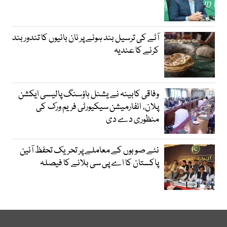
آٹے کی ترسیل بند ہونے پر نان بائیوں کا تندور بند
کرنے کا عندیہ
وفاقی کابینہ نے یشنل ہاؤسنگ پالیسی ایکشن
پلان، انفارمیشن سیکیورٹی فریم ورک کی
منظوری دے دی
نئے صوبوں کے معاملے پر تحریک تحفظ آئین
پاکستان کا اے پی سی بلانے کا فیصلہ