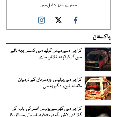
ہمارے ساتھ شامل ہوں
پاکستان
کراچی: ملیر میمن گوٹھ میں کمسن بچہ نالے
میں گر کر لاپتہ، تلاش جاری
کراچی میں پولیس اور ملزمان کے درمیان
مقابلہ، تین راہ گیر زخمی
کراچی میں گھر سے پولیس افسر کی اہلیہ کی
گلا کٹی لاش برآمد، متوفیہ نفسیاتی مسائل کا