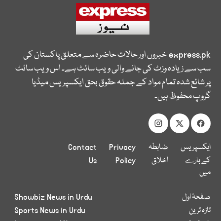
express.pk
خبروں اور حالات حاضرہ سے متعلق پاکستان کی
سب سے زیادہ وزٹ کی جانے والی ویب سائٹ ہے۔ اس ویب سائٹ
پر شائع شدہ تمام مواد کے جملہ حقوق بحق ایکسپریس میڈیا
گروپ محفوظ ہیں۔
ایکسپریس
ضابطہ
Privacy
Contact
کے بارے
اخلاق
Policy
Us
میں
صفحۂ اول
Showbiz News in Urdu
تازہ ترین
Sports News in Urdu