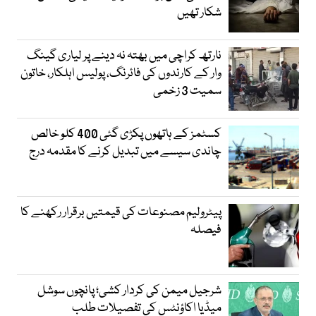
شکار تھیں
نارتھ کراچی میں بھتہ نہ دینے پر لیاری گینگ
وار کے کارندوں کی فائرنگ، پولیس اہلکار، خاتون
سمیت 3 زخمی
کسٹمز کے ہاتھوں پکڑی گئی 400 کلو خالص
چاندی سیسے میں تبدیل کرنے کا مقدمہ درج
پیٹرولیم مصنوعات کی قیمتیں برقرار رکھنے کا
فیصلہ
شرجیل میمن کی کردار کشی؛ پانچوں سوشل
میڈیا اکاؤنٹس کی تفصیلات طلب