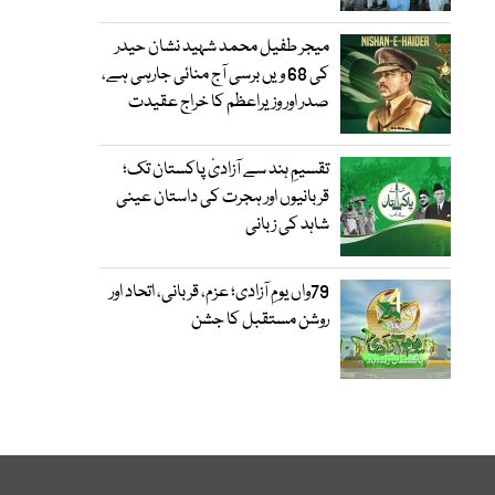
میجر طفیل محمد شہید نشان حیدر
کی 68 ویں برسی آج منائی جارہی ہے،
صدر اور وزیراعظم کا خراج عقیدت
تقسیمِ ہند سے آزادیٔ پاکستان تک؛
قربانیوں اور ہجرت کی داستان عینی
شاہد کی زبانی
79واں یومِ آزادی؛ عزم، قربانی، اتحاد اور
روشن مستقبل کا جشن