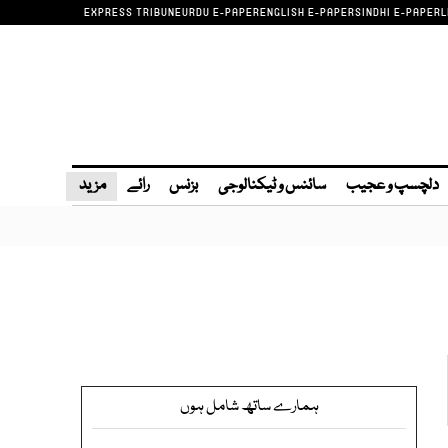
EXPRESS TRIBUNE
URDU E-PAPER
ENGLISH E-PAPER
SINDHI E-PAPER
L
دلچسپ و عجیب
سائنس و ٹیکنالوجی
بزنس
رائے
مزید
ہمارے ساتھ شامل ہوں