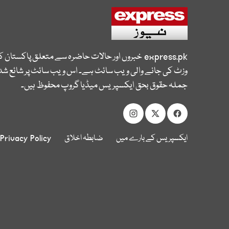
express.pk
خبروں اور حالات حاضرہ سے متعلق پاکستان 
وزٹ کی جانے والی ویب سائٹ ہے۔ اس ویب سائٹ پر شائع شدہ
جملہ حقوق بحق ایکسپریس میڈیا گروپ محفوظ ہیں۔
ایکسپریس کے بارے میں
ضابطہ اخلاق
Privacy Policy