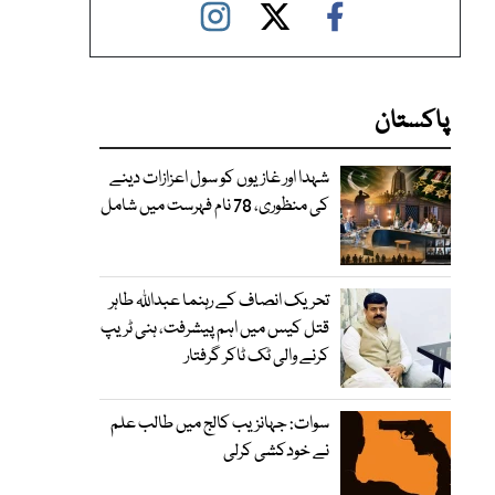
پاکستان
شہدا اور غازیوں کو سول اعزازات دینے
کی منظوری، 78 نام فہرست میں شامل
تحریک انصاف کے رہنما عبداللہ طاہر
قتل کیس میں اہم پیشرفت، ہنی ٹریپ
کرنے والی ٹک ٹاکر گرفتار
سوات: جہانزیب کالج میں طالب علم
نے خودکشی کرلی