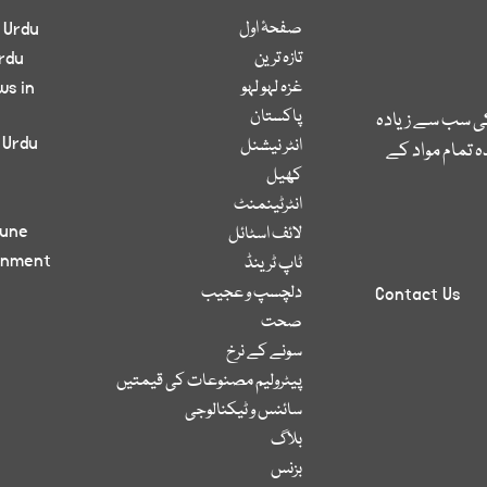
صفحۂ اول
 Urdu
تازہ ترین
rdu
غزہ لہو لہو
ws in
پاکستان
کی سب سے زیادہ
 Urdu
انٹر نیشنل
 تمام مواد کے
کھیل
انٹرٹینمنٹ
bune
لائف اسٹائل
inment
ٹاپ ٹرینڈ
دلچسپ و عجیب
Contact Us
صحت
سونے کے نرخ
پیٹرولیم مصنوعات کی قیمتیں
سائنس و ٹیکنالوجی
بلاگ
بزنس