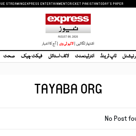
IVE STREAMING
EXPRESS ENTERTAINMENT
CRICKET PAKISTAN
TODAY'S PAPER
AUGUST 08, 2026
اشتہار لگائیں |
| آج کا اخبار
ر نیشنل
ٹاپ ٹرینڈ
انٹرٹینمنٹ
لائف اسٹائل
فیکٹ چیک
صحت
TAYABA ORG
No Post fo