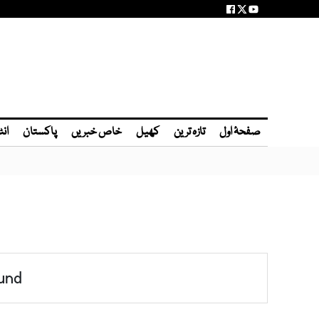
صفحۂ اول
تازہ ترین
کھیل
خاص خبریں
پاکستان
انٹ
und