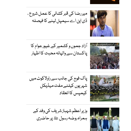
میر رضا کی قبر کشائی کا عمل شروع ،
ڈی این اے سیمپل لینے کا فیصلہ
آزاد جموں و کشمیر کے غیور عوام کا
پاکستان سے والہانہ محبت کا اظہار
پاک فوج کی جانب سے راولاکوٹ میں
شہریوں کیلئے مفت میڈیکل
کیمپس کا انعقاد
وزیر اعظم شہباز شریف کی وفد کے
ہمراہ روضہ رسول ﷺ پر حاضری