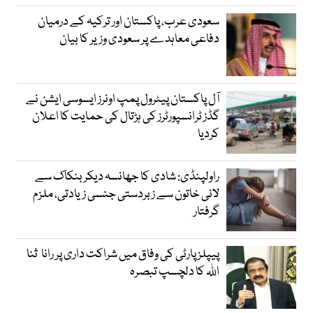
سعودی عرب، پاکستان اور ترکیہ کے درمیان
دفاعی معاہدے پر سعودی وزیر کا بیان
آل پاکستان پیٹرول پمپ اونرز ایسوسی ایشن نے
گڈز ٹرانسپورٹرز کی ہڑتال کی حمایت کا اعلان
کردیا
راولپنڈی: شادی کا جھانسہ دیکر بنکاک سے
لائی خاتون سے زبردستی جنسی زیادتی، ملزم
گرفتار
پیپلز پارٹی کی وفاق میں شراکت داری پر رانا ثنا
اللہ کا دلچسپ تبصرہ