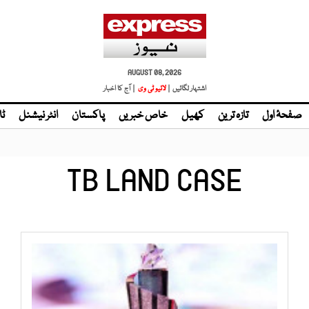
AUGUST 08, 2026
اشتہار لگائیں |
لائیو ٹی وی
| آج کا اخبار
صفحۂ اول
تازہ ترین
کھیل
خاص خبریں
پاکستان
انٹر نیشنل
ٹا
TB LAND CASE