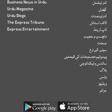
Business News in Urdu
انٹر نیشنل
Urdu Magazine
کھیل
Urdu Blogs
انٹرٹینمنٹ
The Express Tribune
لائف اسٹائل
Express Entertainment
ٹاپ ٹرینڈ
دلچسپ و عجیب
صحت
سونے کے نرخ
پیٹرولیم مصنوعات کی قیمتیں
سائنس و ٹیکنالوجی
بلاگ
بزنس
ویڈیوز
جرائم