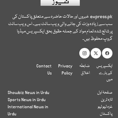
express.pk
خبروں اور حالات حاضرہ سے متعلق پاکستان کی
سب سے زیادہ وزٹ کی جانے والی ویب سائٹ ہے۔ اس ویب سائٹ
پر شائع شدہ تمام مواد کے جملہ حقوق بحق ایکسپریس میڈیا
گروپ محفوظ ہیں۔
ایکسپریس
ضابطہ
Privacy
Contact
کے بارے
اخلاق
Policy
Us
میں
صفحۂ اول
Showbiz News in Urdu
تازہ ترین
Sports News in Urdu
غزہ لہو لہو
International News in
پاکستان
Urdu