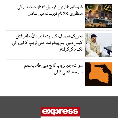
شہدا اور غازیوں کو سول اعزازات دینے کی
منظوری، 78 نام فہرست میں شامل
تحریک انصاف کے رہنما عبداللہ طاہر قتل
کیس میں اہم پیشرفت، ہنی ٹریپ کرنے والی
ٹک ٹاکر گرفتار
سوات: جہانزیب کالج میں طالب علم
نے خودکشی کرلی