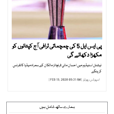
پی ایس ایل 5 کی چمچماتی ٹرافی آج کپتانوں کو
مکھڑا دکھائے گی
نیشنل اسٹیڈیم میں احسان مانی فرنچائز مالکان کے ہمراہ میڈیا کانفرنس
کرینگے
اسپورٹس رپورٹرز
| FEB 19, 2020 09:31 AM |
ہمارے ساتھ شامل ہوں