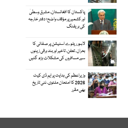
پاکستان کا افغانستان، مشرق وسطیٰ
اور کشمیر پر مؤقف واضح؛ دفتر خارجہ
کی بریفنگ
لاہور ریلوے اسٹیشن پر صفائی کا
بحران، تعفن، تاخیر اور بند برقی زینوں
سے مسافروں کی مشکلات بڑھ گئیں
وزیراعظم کی ہدایت پر ایم ڈی کیٹ
2026 کا امتحان ملتوی، نئی تاریخ
بھی مقرر