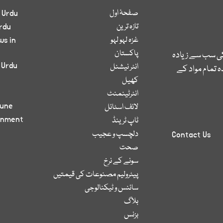
صفحۂ اول
 Urdu
تازہ ترین
rdu
غزہ لہو لہو
ws in
پاکستان
کی سب سے زیادہ
 Urdu
انٹر نیشنل
 تمام مواد کے
کھیل
انٹرٹینمنٹ
bune
لائف اسٹائل
inment
ٹاپ ٹرینڈ
دلچسپ و عجیب
Contact Us
صحت
سونے کے نرخ
پیٹرولیم مصنوعات کی قیمتیں
سائنس و ٹیکنالوجی
بلاگ
بزنس