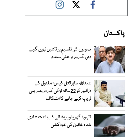
پاکستان
صوبوں کی تقسیم پر لاشیں نہیں گرنے
دیں گے، وزیراعلیٰ سندھ
عبداللہ طاہر قتل کیس؛ مقتول کے
ڈرائیور کو 22سالہ لڑکی کے ذریعے ہنی
ٹریپ کیے جانے کا انشکاف
لاہور؛ گھریلو پریشانی کے باعث شادی
شدہ خاتون کی خودکشی