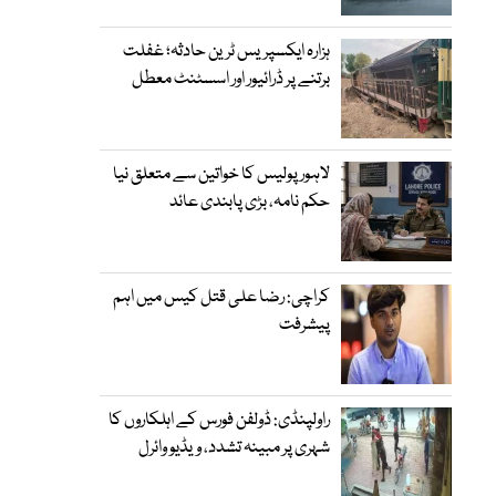
ہزارہ ایکسپریس ٹرین حادثہ؛ غفلت
برتنے پر ڈرائیور اور اسسٹنٹ معطل
لاہور پولیس کا خواتین سے متعلق نیا
حکم نامہ، بڑی پابندی عائد
کراچی: رضا علی قتل کیس میں اہم
پیشرفت
راولپنڈی: ڈولفن فورس کے اہلکاروں کا
شہری پر مبینہ تشدد، ویڈیو وائرل