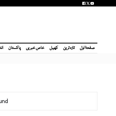
صفحۂ اول
تازہ ترین
کھیل
خاص خبریں
پاکستان
انٹ
und