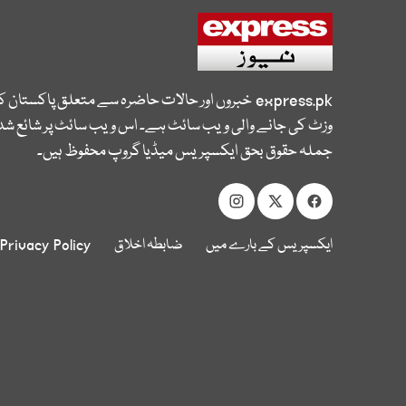
express.pk
خبروں اور حالات حاضرہ سے متعلق پاکستان 
وزٹ کی جانے والی ویب سائٹ ہے۔ اس ویب سائٹ پر شائع شدہ
جملہ حقوق بحق ایکسپریس میڈیا گروپ محفوظ ہیں۔
ایکسپریس کے بارے میں
ضابطہ اخلاق
Privacy Policy