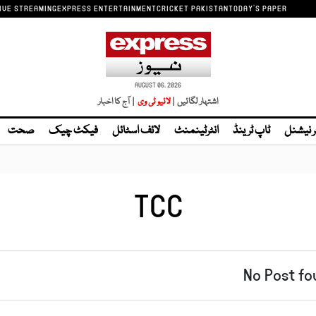
IVE STREAMING
EXPRESS ENTERTAINMENT
CRICKET PAKISTAN
TODAY'S PAPER
AUGUST 06, 2026
اشتہار لگائیں |
| آج کا اخبار
ر نیشنل
ٹاپ ٹرینڈ
انٹرٹینمنٹ
لائف اسٹائل
فیکٹ چیک
صحت
TCC
No Post fo