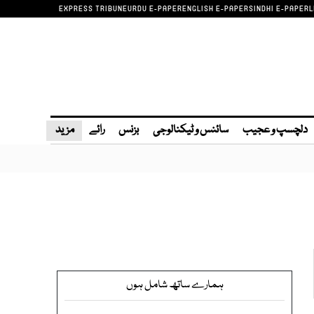
EXPRESS TRIBUNE
URDU E-PAPER
ENGLISH E-PAPER
SINDHI E-PAPER
L
دلچسپ و عجیب
سائنس و ٹیکنالوجی
بزنس
رائے
مزید
ہمارے ساتھ شامل ہوں