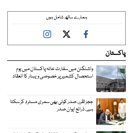
ہمارے ساتھ شامل ہوں
پاکستان
واشنگٹن میں سفارت خانہ پاکستان میں یوم
استحصال کشمیر پر خصوصی ویبنار کا انعقاد
ججز تقرر، صدر کوئی بھی سمری مسترد کر سکتا
ہے، ذرائع ایوان صدر