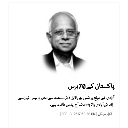
پاکستان کے 70 برس
آزادی کے موقع پر کسی بھی قابل ذکر صنعت سے محروم، بیس کروڑ سے
زائد کی آبادی والا یہ ملک آج ایٹمی طاقت ہے۔
اکرام سہگل
| SEP 16, 2017 08:29 AM |