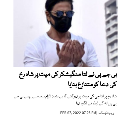
بی جے پی نے لتا منگیشکر کی میت پر شاہ رخ
کی دعا کو متنازع بنایا
شاہ رخ پر لتا جی کی میت پر تھوکنے کا بے بنیاد الزام سب سے پہلے بی جے
پی ہریانہ کے لیڈر نے لگایا تھا
ویب ڈیسک
| FEB 07, 2022 07:25 PM |