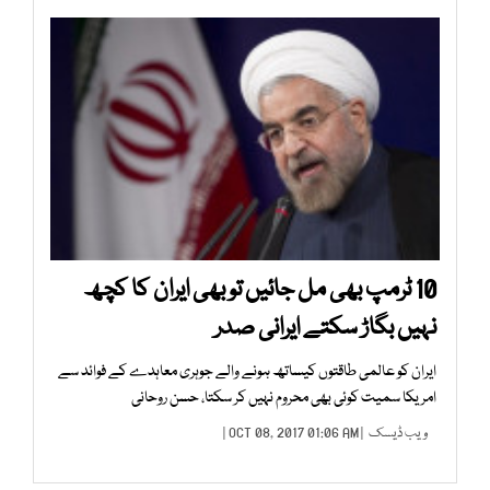
10 ٹرمپ بھی مل جائیں تو بھی ایران کا کچھ
نہیں بگاڑ سکتے ایرانی صدر
ایران کو عالمی طاقتوں کیساتھ ہونے والے جوہری معاہدے کے فوائد سے
امریکا سمیت کوئی بھی محروم نہیں کر سکتا، حسن روحانی
ویب ڈیسک
| OCT 08, 2017 01:06 AM |