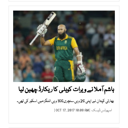
ہاشم آملا نے ویرات کوہلی کا ریکارڈ چھین لیا
بھارتی کپتان نے اپنی 26 ویں سنچری166 ویں اننگز میں اسکور کی تھی۔
اسپورٹس ڈیسک
| OCT 17, 2017 10:08 AM |