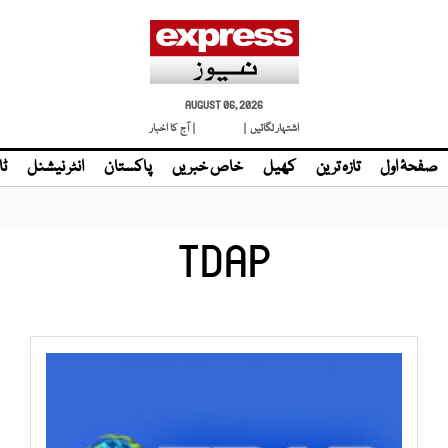
AUGUST 06, 2026
اشتہار لگائیں |
لائیو ٹی وی
| آج کا اخبار
صفحۂ اول
تازہ ترین
کھیل
خاص خبریں
پاکستان
انٹر نیشنل
ٹا
TDAP