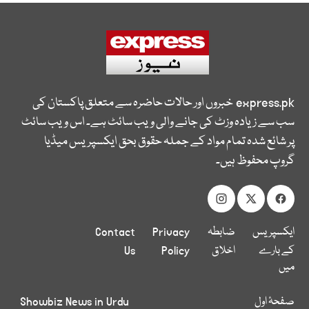
express.pk
خبروں اور حالات حاضرہ سے متعلق پاکستان کی
سب سے زیادہ وزٹ کی جانے والی ویب سائٹ ہے۔ اس ویب سائٹ
پر شائع شدہ تمام مواد کے جملہ حقوق بحق ایکسپریس میڈیا
گروپ محفوظ ہیں۔
ایکسپریس
ضابطہ
Privacy
Contact
کے بارے
اخلاق
Policy
Us
میں
صفحۂ اول
Showbiz News in Urdu