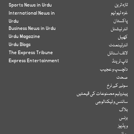
تازہ ترین
Sports News in Urdu
غزہ لہو لہو
International News in
پاکستان
Urdu
Business News in Urdu
انٹر نیشنل
Urdu Magazine
کھیل
Urdu Blogs
انٹرٹینمنٹ
The Express Tribune
لائف اسٹائل
Express Entertainment
ٹاپ ٹرینڈ
دلچسپ و عجیب
صحت
سونے کے نرخ
پیٹرولیم مصنوعات کی قیمتیں
سائنس و ٹیکنالوجی
بلاگ
بزنس
ویڈیوز