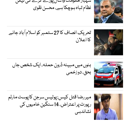
شہباز حکومت 5 سال پورے کرے گی لیکن
نظام تباہ ہوچکا ہے، محسن نقوی
تحریک انصاف کا 27 ستمبر کو اسلام آباد جانے
کا اعلان
بنوں میں مبینہ ڈرون حملہ، ایک شخص جاں
بحق، دو زخمی
میر رضا قتل کیس: پولیس سرجن کا پوسٹ مارٹم
رپورٹ پر اعتراض، 14 سنگین خامیوں کی
نشاندہی