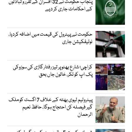
پنجاب حکومت نے 32 افسران کے تقرر و تبادلوں
کے احکامات جاری کر دیے
حکومت نے پیٹرول کی قیمت میں اضافہ کردیا،
نوٹیفکیشن جاری
کراچی؛ شارع بھٹو پر تیز رفتار گاڑی کی سوزوکی
پک اپ کو ٹکر، خاتون جاں بحق
پیٹرولیم لیوی بھتہ کے خلاف 7 اگست کو ملک
گیر فیصلہ کن احتجاج ہوگا، حافظ نعیم
الرحمان