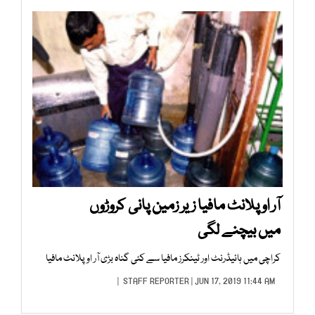
آر او پلانٹ مافیا زیر زمین پانی کروڑوں
میں بیچنے لگی
کراچی میں ہائیڈرنٹ اور ٹینکرز مافیا سے کئی گناہ بڑی آر او پلانٹ مافیا
STAFF REPORTER
| JUN 17, 2019 11:44 AM |