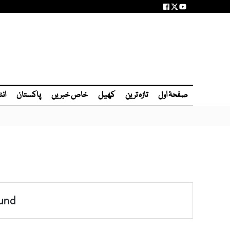
صفحۂ اول
تازہ ترین
کھیل
خاص خبریں
پاکستان
انٹ
und