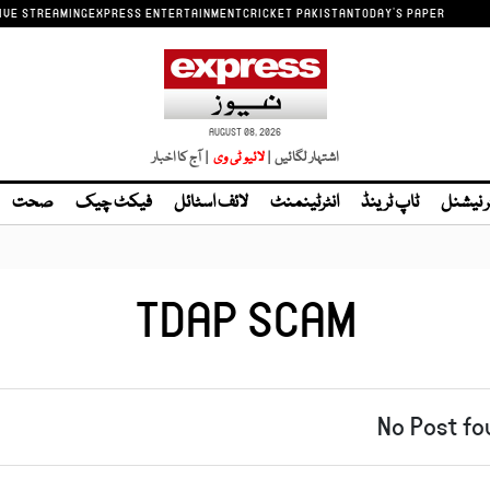
IVE STREAMING
EXPRESS ENTERTAINMENT
CRICKET PAKISTAN
TODAY'S PAPER
AUGUST 08, 2026
اشتہار لگائیں |
| آج کا اخبار
ر نیشنل
ٹاپ ٹرینڈ
انٹرٹینمنٹ
لائف اسٹائل
فیکٹ چیک
صحت
TDAP SCAM
No Post fo