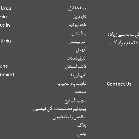
صفحۂ اول
 Urdu
تازہ ترین
rdu
غزہ لہو لہو
ws in
پاکستان
کی سب سے زیادہ
 Urdu
انٹر نیشنل
 تمام مواد کے
کھیل
انٹرٹینمنٹ
bune
لائف اسٹائل
inment
ٹاپ ٹرینڈ
دلچسپ و عجیب
Contact Us
صحت
سونے کے نرخ
پیٹرولیم مصنوعات کی قیمتیں
سائنس و ٹیکنالوجی
بلاگ
بزنس