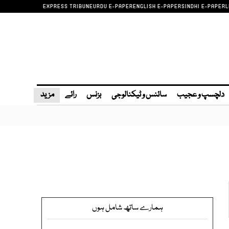
EXPRESS TRIBUNE
URDU E-PAPER
ENGLISH E-PAPER
SINDHI E-PAPER
L
دلچسپ و عجیب
سائنس و ٹیکنالوجی
بزنس
رائے
مزید
ہمارے ساتھ شامل ہوں