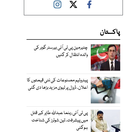
پاکستان
چئیرمین پی ٹی آئی بیرسٹر گوہر کی
والدہ انتقال کر گئیں
پیٹرولیم مصنوعات کی نئی قیمتوں کا
اعلان، ڈیزل پر لیوی مزید بڑھا دی گئی
پی ٹی آئی رہنما عبداللہ طایر کے قتل
میں پیشرفت، تین شوٹرز کی شناخت
ہوگئی