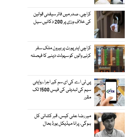
کراچی، صدر میں فائر سیفٹی قوانین
کی خلاف ورزی پر 200 دکانیں سیل
کراچی ایئرپورٹ پر بیرون ملک سفر
کرنے والوں کو سہولت دینے کا فیصلہ
پی ٹی اے کی ای سم کے اجرا، روایتی
سیم کی تبدیلی کی فیس 1500 تک
مقرر
میر رضا علی کیس، قبر کشائی کل
ہوگی، پرانا میڈیکل بورڈ بحال