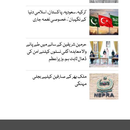
‘ترکیہ، سعودیہ، پاکستان، اسلامی دنیا
کے نگہبان’، خصوصی نغمہ جاری
حرمین شریفین کے سائے میں طے پانے
والا معاہدہ اگلی نسلوں کیلئے امن کی
ڈھال ثابت ہو، وزیراعظم
ملک بھر کے صارفین کیلیے بجلی
مہنگی