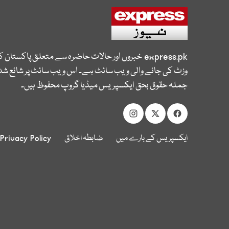
express.pk
خبروں اور حالات حاضرہ سے متعلق پاکستان 
وزٹ کی جانے والی ویب سائٹ ہے۔ اس ویب سائٹ پر شائع شدہ
جملہ حقوق بحق ایکسپریس میڈیا گروپ محفوظ ہیں۔
ایکسپریس کے بارے میں
ضابطہ اخلاق
Privacy Policy