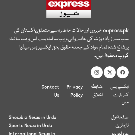
express.pk
خبروں اور حالات حاضرہ سے متعلق پاکستان کی
سب سے زیادہ وزٹ کی جانے والی ویب سائٹ ہے۔ اس ویب سائٹ
پر شائع شدہ تمام مواد کے جملہ حقوق بحق ایکسپریس میڈیا
گروپ محفوظ ہیں۔
ایکسپریس
ضابطہ
Privacy
Contact
کے بارے
اخلاق
Policy
Us
میں
صفحۂ اول
Showbiz News in Urdu
تازہ ترین
Sports News in Urdu
غزہ لہو لہو
International News in