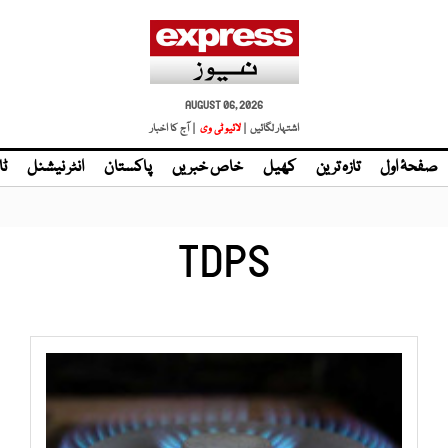
AUGUST 06, 2026
اشتہار لگائیں |
| آج کا اخبار
صفحۂ اول
تازہ ترین
کھیل
خاص خبریں
پاکستان
انٹر نیشنل
ٹا
TDPS