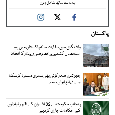
ہمارے ساتھ شامل ہوں
پاکستان
واشنگٹن میں سفارت خانہ پاکستان میں یوم
استحصال کشمیر پر خصوصی ویبنار کا انعقاد
ججز تقرر، صدر کوئی بھی سمری مسترد کر سکتا
ہے، ذرائع ایوان صدر
پنجاب حکومت نے 32 افسران کے تقرر و تبادلوں
کے احکامات جاری کر دیے