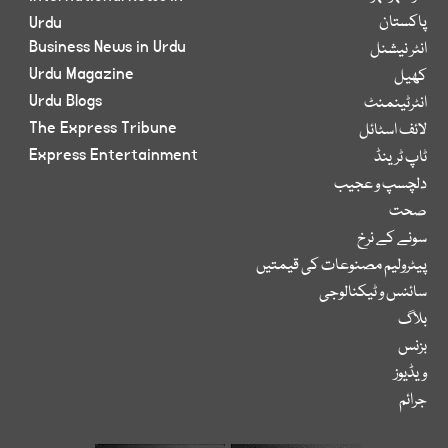
پاکستان
Urdu
Business News in Urdu
انٹر نیشنل
Urdu Magazine
کھیل
Urdu Blogs
انٹرٹینمنٹ
The Express Tribune
لائف اسٹائل
Express Entertainment
ٹاپ ٹرینڈ
دلچسپ و عجیب
صحت
سونے کے نرخ
پیٹرولیم مصنوعات کی قیمتیں
سائنس و ٹیکنالوجی
بلاگ
بزنس
ویڈیوز
جرائم