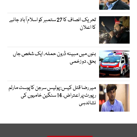
تحریک انصاف کا 27 ستمبر کو اسلام آباد جانے
کا اعلان
بنوں میں مبینہ ڈرون حملہ، ایک شخص جاں
بحق، دو زخمی
میر رضا قتل کیس: پولیس سرجن کا پوسٹ مارٹم
رپورٹ پر اعتراض، 14 سنگین خامیوں کی
نشاندہی