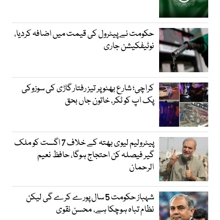
حکومت نے پیٹرول کی قیمت میں اضافہ کردیا،
نوٹیفکیشن جاری
کراچی؛ شارع بھٹو پر تیز رفتار گاڑی کی سوزوکی
پک اپ کو ٹکر، خاتون جاں بحق
پیٹرولیم لیوی بھتہ کے خلاف 7 اگست کو ملک
گیر فیصلہ کن احتجاج ہوگا، حافظ نعیم
الرحمان
شہباز حکومت 5 سال پورے کرے گی لیکن
نظام تباہ ہوچکا ہے، محسن نقوی