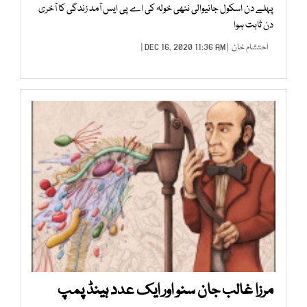
پہلے دن اسکول جانیوالی ننھی خولہ کی اے پی ایس آمد زندگی کا آخری
دن ثابت ہوا
احتشام خان
| DEC 16, 2020 11:36 AM |
مرزا غالب جان سنو اور ایک عدد ہینڈ پمپ