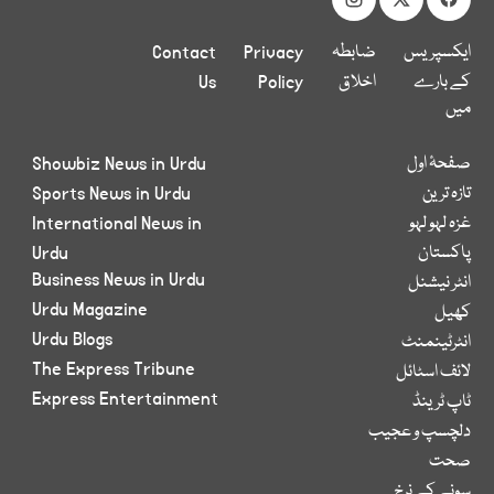
ایکسپریس
ضابطہ
Privacy
Contact
کے بارے
اخلاق
Policy
Us
میں
صفحۂ اول
Showbiz News in Urdu
تازہ ترین
Sports News in Urdu
غزہ لہو لہو
International News in
پاکستان
Urdu
Business News in Urdu
انٹر نیشنل
Urdu Magazine
کھیل
Urdu Blogs
انٹرٹینمنٹ
The Express Tribune
لائف اسٹائل
Express Entertainment
ٹاپ ٹرینڈ
دلچسپ و عجیب
صحت
سونے کے نرخ