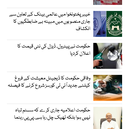
خیبرپختونخوا میں عالمی بینک کے تعاون سے
جاری منصوبوں میں مبینہ بے ضابطگیوں کا
انکشاف
حکومت نے پیٹرول، ڈیزل کی نئی قیمت کا
اعلان کردیا
وفاقی حکومت کا ڈیجیٹل معیشت کے فروغ
کیلئے جدید آئی ٹی کورسز شروع کرنے کا فیصلہ
حکومت اعلامیہ جاری کرے کہ سسٹم تباہ
نہیں ہوا بلکہ ٹھیک چل رہا ہے، پی پی رہنما