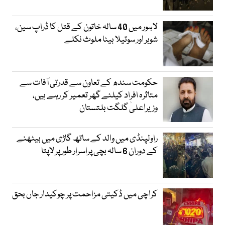
لاہور میں 40 سالہ خاتون کے قتل کا ڈراپ سین،
شوہر اور سوتیلا بیٹا ملوث نکلے
حکومت سندھ کے تعاون سے قدرتی آفات سے
متاثرہ افراد کیلئے گھر تعمیر کر رہے ہیں،
وزیراعلیٰ گلگت بلتستان
راولپنڈی میں والد کے ساتھ گاڑی میں بیٹھنے
کے دوران 6 سالہ بچی پراسرار طور پر لاپتا
کراچی میں ڈکیتی مزاحمت پر چوکیدار جاں بحق