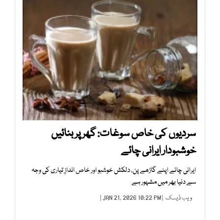
سردیوں کی خاص سوغات: گھر پر بنائیں
خوشبودار ایرانی چائے
ایرانی چائے اپنے گاڑھے پن، دلکش خوشبو اور خاص اندازِ تیاری کی وجہ
سے دنیا بھر میں مشہور ہے
ویب ڈیسک
| JAN 21, 2026 10:22 PM |