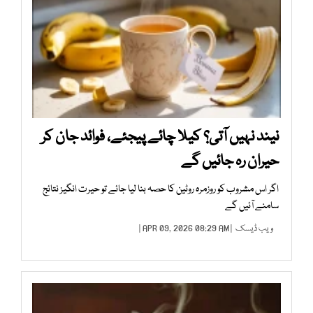
نیند نہیں آتی؟ کیلا چائے پیجئے، فوائد جان کر
حیران رہ جائیں گے
اگر اس مشروب کو روزمرہ روٹین کا حصہ بنا لیا جائے تو حیرت انگیز نتائج
سامنے آئیں گے
ویب ڈیسک
| APR 09, 2026 08:29 AM |