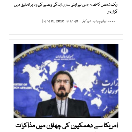
ایک شخص کا قصہ جس نے اپنی ساری زندگی ہیضے کی وبا پر تحقیق میں
گزار دی
محمد ابراہیم رشید شیرکوٹی
| APR 19, 2020 10:17 AM |
امریکا سے دھمکیوں کی چھاؤں میں مذاکرات