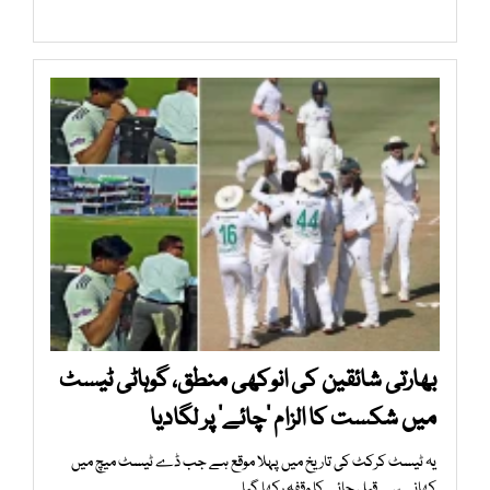
بھارتی شائقین کی انوکھی منطق، گوہاٹی ٹیسٹ
میں شکست کا الزام ’چائے‘ پر لگادیا
یہ ٹیسٹ کرکٹ کی تاریخ میں پہلا موقع ہے جب ڈے ٹیسٹ میچ میں
کھانے سے قبل چائے کا وقفہ رکھا گیا