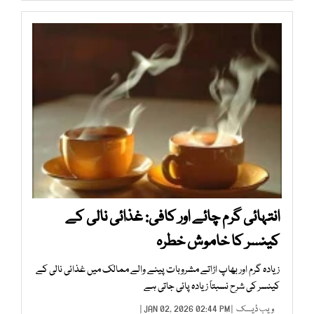
انتہائی گرم چائے اور کافی: غذائی نالی کے
کینسر کا خاموش خطرہ
زیادہ گرم اور بھاپ اڑاتے مشروبات پینے والے ممالک میں غذائی نالی کے
کینسر کی شرح نسبتاً زیادہ پائی جاتی ہے
ویب ڈیسک
| JAN 02, 2026 02:44 PM |