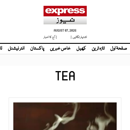
AUGUST 07, 2026
اشتہار لگائیں |
لائیو ٹی وی
| آج کا اخبار
صفحۂ اول
تازہ ترین
کھیل
خاص خبریں
پاکستان
انٹر نیشنل
ٹا
TEA