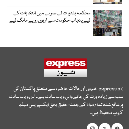
محکمہ بلدیات نے صوبے میں انتخابات کے
لیے پنجاب حکومت سے اربوں روپے مانگ لیے
express.pk
خبروں اور حالات حاضرہ سے متعلق پاکستان کی
سب سے زیادہ وزٹ کی جانے والی ویب سائٹ ہے۔ اس ویب سائٹ
پر شائع شدہ تمام مواد کے جملہ حقوق بحق ایکسپریس میڈیا
گروپ محفوظ ہیں۔