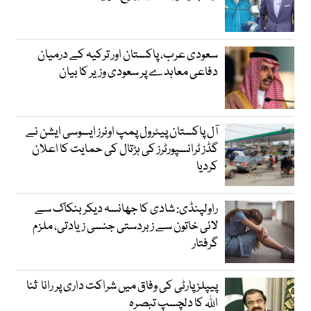
سعودی عرب، پاکستان اور ترکیہ کے درمیان
دفاعی معاہدے پر سعودی وزیر کا بیان
آل پاکستان پیٹرول پمپ اونرز ایسوسی ایشن نے
گڈز ٹرانسپورٹرز کی ہڑتال کی حمایت کا اعلان
کردیا
راولپنڈی: شادی کا جھانسہ دیکر بنکاک سے
لائی خاتون سے زبردستی جنسی زیادتی، ملزم
گرفتار
پیپلز پارٹی کی وفاق میں شراکت داری پر رانا ثنا
اللہ کا دلچسپ تبصرہ