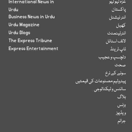
غزہ لہو لہو
International News in
پاکستان
Urdu
Business News in Urdu
انٹر نیشنل
Urdu Magazine
کھیل
Urdu Blogs
انٹرٹینمنٹ
The Express Tribune
لائف اسٹائل
Express Entertainment
ٹاپ ٹرینڈ
دلچسپ و عجیب
صحت
سونے کے نرخ
پیٹرولیم مصنوعات کی قیمتیں
سائنس و ٹیکنالوجی
بلاگ
بزنس
ویڈیوز
جرائم