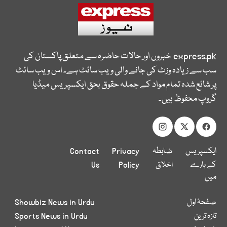
express.pk
خبروں اور حالات حاضرہ سے متعلق پاکستان کی
سب سے زیادہ وزٹ کی جانے والی ویب سائٹ ہے۔ اس ویب سائٹ
پر شائع شدہ تمام مواد کے جملہ حقوق بحق ایکسپریس میڈیا
گروپ محفوظ ہیں۔
ایکسپریس
ضابطہ
Privacy
Contact
کے بارے
اخلاق
Policy
Us
میں
صفحۂ اول
Showbiz News in Urdu
تازہ ترین
Sports News in Urdu