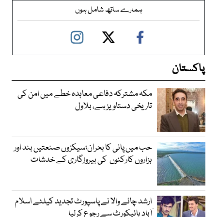
ہمارے ساتھ شامل ہوں
پاکستان
مکہ مشترکہ دفاعی معاہدہ خطے میں امن کی
تاریخی دستاویز ہے، بلاول
حب میں پانی کا بحران؛سیکڑوں صنعتیں بند اور
ہزاروں کارکنوں کی بیروزگاری کے خدشات
ارشد چائے والا نے پاسپورٹ تجدید کیلئے اسلام
آباد ہائیکورٹ سے رجوع کرلیا