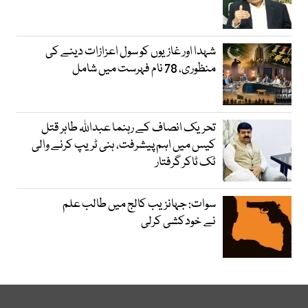
شہدا اور غازیوں کو سول اعزازات دینے کی
منظوری، 78 نام فہرست میں شامل
تحریک انصاف کے رہنما عبداللہ طاہر قتل
کیس میں اہم پیشرفت، ہنی ٹریپ کرنے والی
ٹک ٹاکر گرفتار
سوات: جہانزیب کالج میں طالب علم
نے خودکشی کرلی