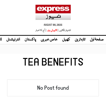
AUGUST 08, 2026
اشتہار لگائیں |
لائیو ٹی وی
| آج کا اخبار
صفحۂ اول
تازہ ترین
کھیل
خاص خبریں
پاکستان
انٹر نیشنل
ٹا
TEA BENEFITS
No Post found