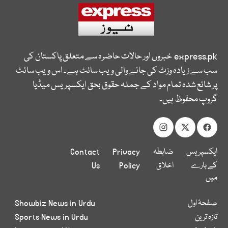
express.pk
خبروں اور حالات حاضرہ سے متعلق پاکستان کی
سب سے زیادہ وزٹ کی جانے والی ویب سائٹ ہے۔ اس ویب سائٹ
پر شائع شدہ تمام مواد کے جملہ حقوق بحق ایکسپریس میڈیا
گروپ محفوظ ہیں۔
ایکسپریس
ضابطہ
Privacy
Contact
کے بارے
اخلاق
Policy
Us
میں
صفحۂ اول
Showbiz News in Urdu
تازہ ترین
Sports News in Urdu