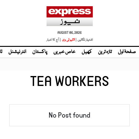
AUGUST 06, 2026
اشتہار لگائیں |
لائیو ٹی وی
| آج کا اخبار
صفحۂ اول
تازہ ترین
کھیل
خاص خبریں
پاکستان
انٹر نیشنل
ٹا
TEA WORKERS
No Post found