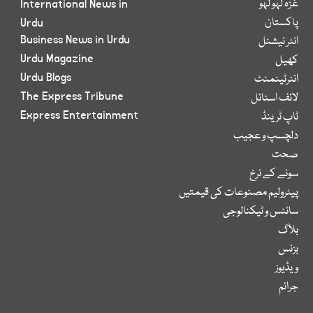
غزہ لہو لہو
International News in
پاکستان
Urdu
Business News in Urdu
انٹر نیشنل
Urdu Magazine
کھیل
Urdu Blogs
انٹرٹینمنٹ
The Express Tribune
لائف اسٹائل
Express Entertainment
ٹاپ ٹرینڈ
دلچسپ و عجیب
صحت
سونے کے نرخ
پیٹرولیم مصنوعات کی قیمتیں
سائنس و ٹیکنالوجی
بلاگ
بزنس
ویڈیوز
جرائم