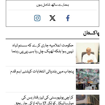
ہمارے ساتھ شامل ہوں
پاکستان
حکومت اعلامیہ جاری کرے کہ سسٹم تباہ
نہیں ہوا بلکہ ٹھیک چل رہا ہے، پی پی رہنما
پنجاب میں بلدیاتی انتخابات کیلئے اہم قدم
کراچی یونیورسٹی کی تیز رفتار بس کی
موٹرسائیکل کو ٹکر، 17 سالہ لڑکی جاں بحق