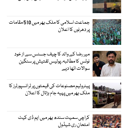
جماعت اسلامی کا ملک بھر میں 510 مقامات
پر دھرنوں کا اعلان
میر رضا کے والد کا چیف جسٹس سے از خود
نوٹس کا مطالبہ، پولیس تفتیش پر سنگین
سوالات اٹھا دیے
پیٹرولیم مصنوعات کی قیمتوں پر ٹرانسپورٹرز کا
ملک بھر میں پہیہ جام ہڑتال کا اعلان
کراچی سمیت سندھ بھر میں ایم ڈی کیٹ
امتحان ری شیڈول