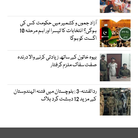
آزاد جموں و کشمیر میں حکومت کس کی
ہوگی؟ انتخابات کا تیسرا اور اہم مرحلہ 10
اگست کو ہوگا
بیوہ خاتون کے ساتھ زیادتی کرنے والا درندہ
صفت سفاک ملزم گرفتار
ردالفتنہ-3 : بلوچستان میں فتنہ الہندوستان
کے مزید 12 دہشت گرد ہلاک