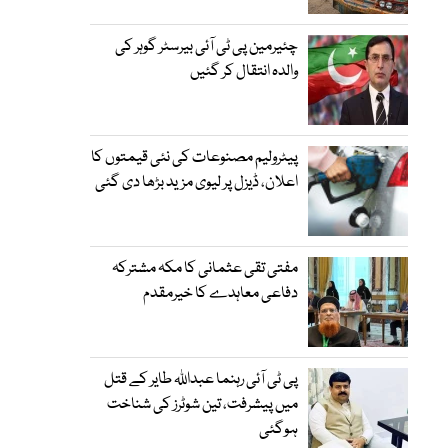
چئیرمین پی ٹی آئی بیرسٹر گوہر کی
والدہ انتقال کر گئیں
پیٹرولیم مصنوعات کی نئی قیمتوں کا
اعلان، ڈیزل پر لیوی مزید بڑھا دی گئی
مفتی تقی عثمانی کا مکہ مشترکہ
دفاعی معاہدے کا خیرمقدم
پی ٹی آئی رہنما عبداللہ طایر کے قتل
میں پیشرفت، تین شوٹرز کی شناخت
ہوگئی