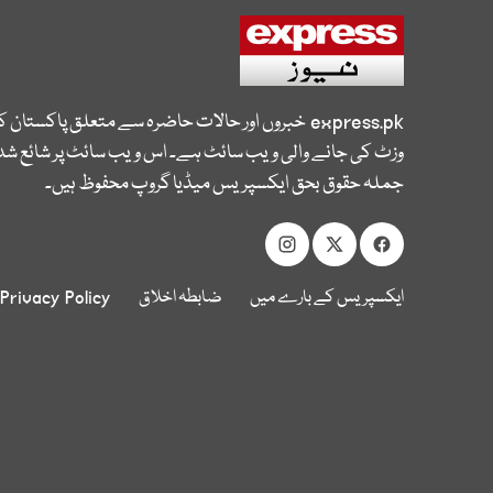
express.pk
خبروں اور حالات حاضرہ سے متعلق پاکستان 
وزٹ کی جانے والی ویب سائٹ ہے۔ اس ویب سائٹ پر شائع شدہ
جملہ حقوق بحق ایکسپریس میڈیا گروپ محفوظ ہیں۔
ایکسپریس کے بارے میں
ضابطہ اخلاق
Privacy Policy