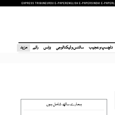
EXPRESS TRIBUNE
URDU E-PAPER
ENGLISH E-PAPER
SINDHI E-PAPER
L
دلچسپ و عجیب
سائنس و ٹیکنالوجی
بزنس
رائے
مزید
ہمارے ساتھ شامل ہوں