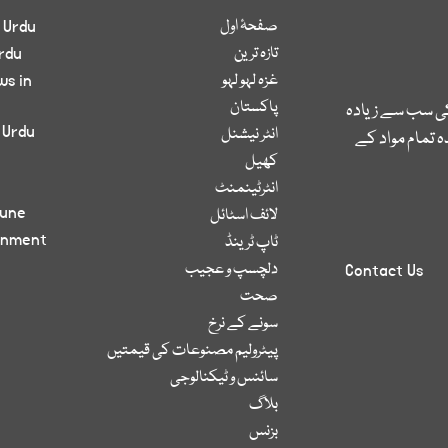
صفحۂ اول
 Urdu
تازہ ترین
rdu
غزہ لہو لہو
ws in
پاکستان
کی سب سے زیادہ
 Urdu
انٹر نیشنل
 تمام مواد کے
کھیل
انٹرٹینمنٹ
bune
لائف اسٹائل
inment
ٹاپ ٹرینڈ
دلچسپ و عجیب
Contact Us
صحت
سونے کے نرخ
پیٹرولیم مصنوعات کی قیمتیں
سائنس و ٹیکنالوجی
بلاگ
بزنس