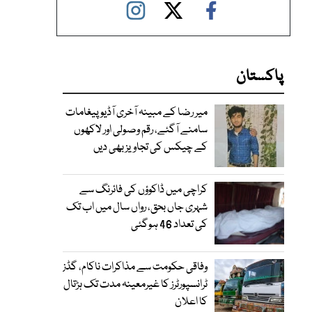
پاکستان
میر رضا کے مبینہ آخری آڈیو پیغامات
سامنے آگئے، رقم وصولی اور لاکھوں
کے چیکس کی تجاویز بھی دیں
کراچی میں ڈاکوؤں کی فائرنگ سے
شہری جاں بحق، رواں سال میں اب تک
کی تعداد 46 ہوگئی
وفاقی حکومت سے مذاکرات ناکام، گڈز
ٹرانسپورٹرز کا غیرمعینہ مدت تک ہڑتال
کا اعلان