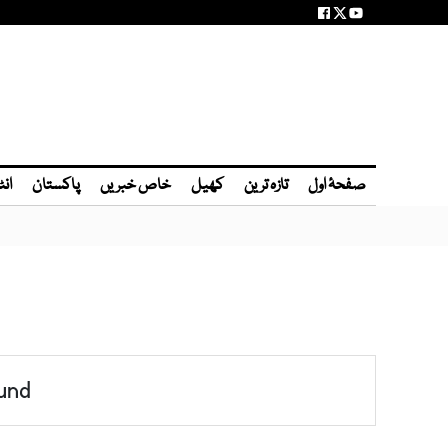
صفحۂ اول
تازہ ترین
کھیل
خاص خبریں
پاکستان
انٹ
und