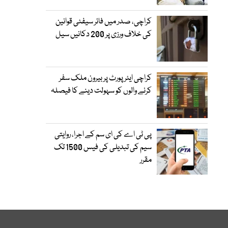
کراچی، صدر میں فائر سیفٹی قوانین
کی خلاف ورزی پر 200 دکانیں سیل
کراچی ایئرپورٹ پر بیرون ملک سفر
کرنے والوں کو سہولت دینے کا فیصلہ
پی ٹی اے کی ای سم کے اجرا، روایتی
سیم کی تبدیلی کی فیس 1500 تک
مقرر