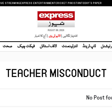
IVE STREAMING
EXPRESS ENTERTAINMENT
CRICKET PAKISTAN
TODAY'S PAPER
AUGUST 08, 2026
اشتہار لگائیں |
| آج کا اخبار
ر نیشنل
ٹاپ ٹرینڈ
انٹرٹینمنٹ
لائف اسٹائل
فیکٹ چیک
صحت
TEACHER MISCONDUCT
No Post fo