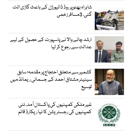
شاہراہ بھٹو پر روڈ ڈائیورژن کے باعث گاڑی الٹ
گئی، 3مسافر زخمی
ارشد چائے والا نے پاسپورٹ کے حصول کے لیے
عدالت سے رجوع کر لیا
کشمیر سے متعلق احتجاج پر مقدمہ؛ سابق
سینیٹر مشتاق احمد کے جسمانی ریمانڈ میں
توسیع
غیر ملکی کمپنیوں کی پاکستان آمد، نئی
کمپنیوں کی رجسٹریشن کا نیا ریکارڈ قائم