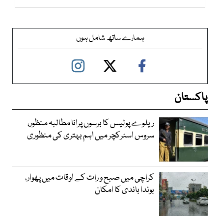
ہمارے ساتھ شامل ہوں
پاکستان
ریلوے پولیس کا برسوں پرانا مطالبہ منظور،
سروس اسٹرکچر میں اہم بہتری کی منظوری
کراچی میں صبح و رات کے اوقات میں پھوار،
بوندا باندی کا امکان