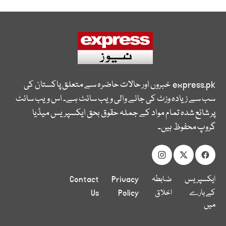
express.pk
خبروں اور حالات حاضرہ سے متعلق پاکستان کی
سب سے زیادہ وزٹ کی جانے والی ویب سائٹ ہے۔ اس ویب سائٹ
پر شائع شدہ تمام مواد کے جملہ حقوق بحق ایکسپریس میڈیا
گروپ محفوظ ہیں۔
ایکسپریس
ضابطہ
Privacy
Contact
کے بارے
اخلاق
Policy
Us
میں