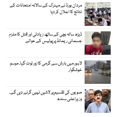
مردان بورڈ نے میٹرک کے سالانہ امتحانات کے
نتائج کا اعلان کر دیا
ڈیڑھ سالہ بچی کے ساتھ زیادتی اور قتل کا ملزم
جسمانی ریمانڈ پر پولیس کے حوالے
لاہور میں بارش سے گرمی کا زور ٹوٹ گیا، موسم
خوشگوار
صوبوں کی تقسیم پر لاشیں نہیں گرنے دیں گے،
وزیراعلیٰ سندھ