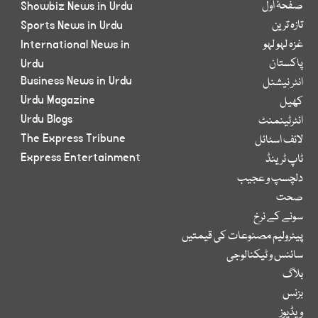
صفحۂ اول
Showbiz News in Urdu
تازہ ترین
Sports News in Urdu
غزہ لہو لہو
International News in
پاکستان
Urdu
Business News in Urdu
انٹر نیشنل
Urdu Magazine
کھیل
Urdu Blogs
انٹرٹینمنٹ
The Express Tribune
لائف اسٹائل
Express Entertainment
ٹاپ ٹرینڈ
دلچسپ و عجیب
صحت
سونے کے نرخ
پیٹرولیم مصنوعات کی قیمتیں
سائنس و ٹیکنالوجی
بلاگ
بزنس
ویڈیوز