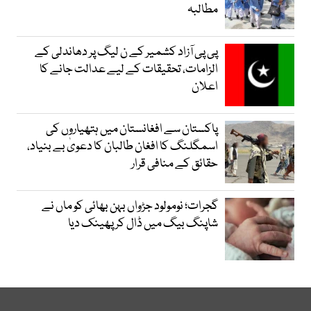
مطالبہ
پی پی آزاد کشمیر کے ن لیگ پر دھاندلی کے
الزامات، تحقیقات کے لیے عدالت جانے کا
اعلان
پاکستان سے افغانستان میں ہتھیاروں کی
اسمگلنگ کا افغان طالبان کا دعویٰ بے بنیاد،
حقائق کے منافی قرار
گجرات؛ نومولود جڑواں بہن بھائی کو ماں نے
شاپنگ بیگ میں ڈال کر پھینک دیا