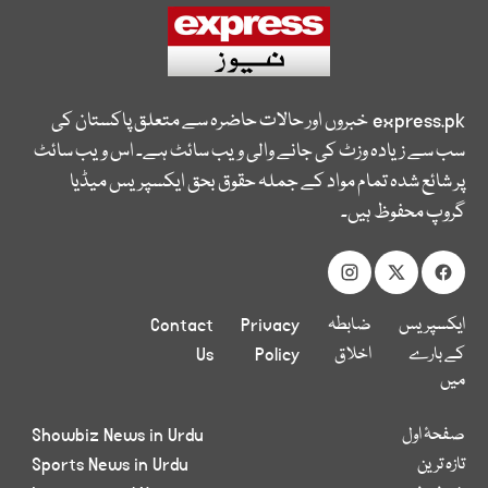
express.pk
خبروں اور حالات حاضرہ سے متعلق پاکستان کی
سب سے زیادہ وزٹ کی جانے والی ویب سائٹ ہے۔ اس ویب سائٹ
پر شائع شدہ تمام مواد کے جملہ حقوق بحق ایکسپریس میڈیا
گروپ محفوظ ہیں۔
ایکسپریس
ضابطہ
Privacy
Contact
کے بارے
اخلاق
Policy
Us
میں
صفحۂ اول
Showbiz News in Urdu
تازہ ترین
Sports News in Urdu