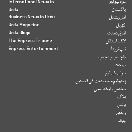
غزہ لہو لہو
International News in
پاکستان
Urdu
Business News in Urdu
انٹر نیشنل
Urdu Magazine
کھیل
Urdu Blogs
انٹرٹینمنٹ
The Express Tribune
لائف اسٹائل
Express Entertainment
ٹاپ ٹرینڈ
دلچسپ و عجیب
صحت
سونے کے نرخ
پیٹرولیم مصنوعات کی قیمتیں
سائنس و ٹیکنالوجی
بلاگ
بزنس
ویڈیوز
جرائم