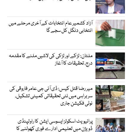
آزاد کشمیر عام انتخابات کے آخری مرحلے میں
انتخابی دنگل کل سجے گا
ملتان: لڑکے اور لڑکی کی لاشیں ملنے کا مقدمہ
درج، تحقیقات کا آغاز
میر رضا قتل کیس: ڈی آئی جی عامر فاروقی کی
سربراہی میں نئی تحقیقاتی کمیٹی تشکیل،
نوٹی فکیشن جاری
پرائیویٹ اسکولز ایسوسی ایشن کا راولپنڈی
ڈویژن میں تعلیمی ادارے فوری کھولنے کا