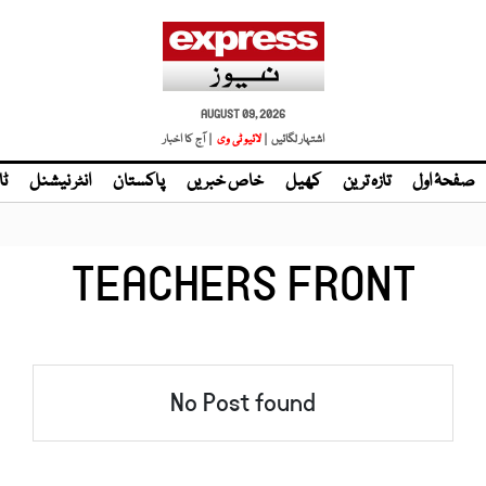
AUGUST 09, 2026
اشتہار لگائیں |
لائیو ٹی وی
| آج کا اخبار
صفحۂ اول
تازہ ترین
کھیل
خاص خبریں
پاکستان
انٹر نیشنل
ٹا
TEACHERS FRONT
No Post found