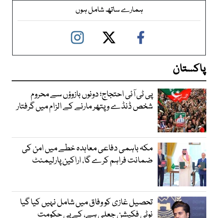
ہمارے ساتھ شامل ہوں
پاکستان
پی ٹی آئی احتجاج؛ دونوں بازوؤں سے محروم
شخص ڈنڈے و پتھر مارنے کے الزام میں گرفتار
مکہ باہمی دفاعی معاہدہ خطے میں امن کی
ضمانت فراہم کرے گا، اراکین پارلیمنٹ
تحصیل غازی کو وفاق میں شامل نہیں کیا گیا
نوٹی فکیشن جعلی ہے، کے پی حکومت