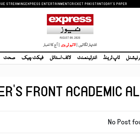
IVE STREAMING
EXPRESS ENTERTAINMENT
CRICKET PAKISTAN
TODAY'S PAPER
AUGUST 08, 2026
اشتہار لگائیں |
| آج کا اخبار
ر نیشنل
ٹاپ ٹرینڈ
انٹرٹینمنٹ
لائف اسٹائل
فیکٹ چیک
صحت
ER’S FRONT ACADEMIC AL
No Post fo