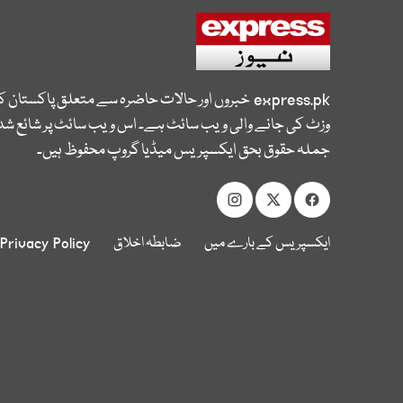
express.pk
خبروں اور حالات حاضرہ سے متعلق پاکستان 
وزٹ کی جانے والی ویب سائٹ ہے۔ اس ویب سائٹ پر شائع شدہ
جملہ حقوق بحق ایکسپریس میڈیا گروپ محفوظ ہیں۔
ایکسپریس کے بارے میں
ضابطہ اخلاق
Privacy Policy