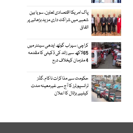
پاک امریکا اقتصادی تعاون، سویا بین
شعبے میں شراکت داری مزید بڑھانے پر
اتفاق
کراچی: سہراب گوٹھ ایدھی سینٹر میں
65لاکھ سے زائد کی ڈکیتی کا مقدمہ
4 ملزمان کیخلاف درج
حکومت سے مذاکرات ناکام،گڈز
ٹرانسپورٹرز کا آج سے غیرمعینہ مدت
کیلیے ہڑتال کا اعلان