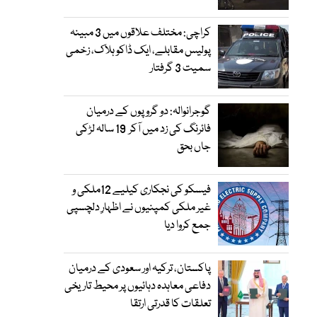
کراچی: مختلف علاقوں میں 3 مبینہ
پولیس مقابلے، ایک ڈاکو ہلاک، زخمی
سمیت 3 گرفتار
گوجرانوالہ: دو گروپوں کے درمیان
فائرنگ کی زد میں آکر 19 سالہ لڑکی
جاں بحق
فیسکو کی نجکاری کیلیے 12ملکی و
غیر ملکی کمپنیوں نے اظہارِ دلچسپی
جمع کروا دیا
پاکستان، ترکیہ اور سعودی کے درمیان
دفاعی معاہدہ دہائیوں پر محیط تاریخی
تعلقات کا قدرتی ارتقا