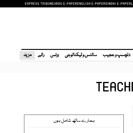
EXPRESS TRIBUNE
URDU E-PAPER
ENGLISH E-PAPER
SINDHI E-PAPER
L
دلچسپ و عجیب
سائنس و ٹیکنالوجی
بزنس
رائے
مزید
TEACH
ہمارے ساتھ شامل ہوں