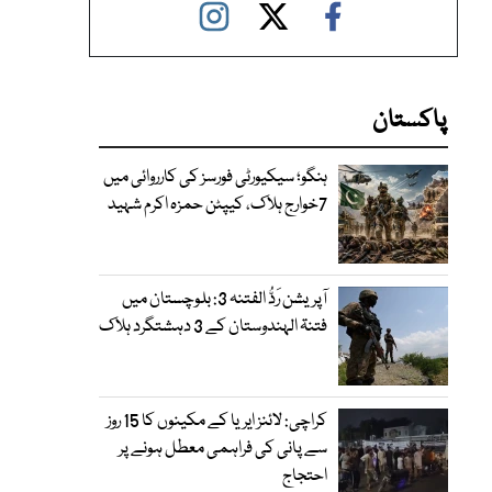
پاکستان
ہنگو؛ سیکیورٹی فورسز کی کارروائی میں
7خوارج ہلاک، کیپٹن حمزہ اکرم شہید
آپریشن رَدُّ الفتنہ 3: بلوچستان میں
فتنۃ الہندوستان کے 3 دہشتگرد ہلاک
کراچی: لائنز ایریا کے مکینوں کا 15 روز
سے پانی کی فراہمی معطل ہونے پر
احتجاج