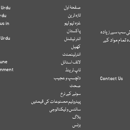
صفحۂ اول
 Urdu
تازہ ترین
rdu
غزہ لہو لہو
ws in
پاکستان
کی سب سے زیادہ
 Urdu
انٹر نیشنل
 تمام مواد کے
کھیل
انٹرٹینمنٹ
bune
لائف اسٹائل
inment
ٹاپ ٹرینڈ
دلچسپ و عجیب
Contact Us
صحت
سونے کے نرخ
پیٹرولیم مصنوعات کی قیمتیں
سائنس و ٹیکنالوجی
بلاگ
بزنس