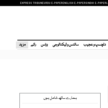
EXPRESS TRIBUNE
URDU E-PAPER
ENGLISH E-PAPER
SINDHI E-PAPER
L
دلچسپ و عجیب
سائنس و ٹیکنالوجی
بزنس
رائے
مزید
ہمارے ساتھ شامل ہوں