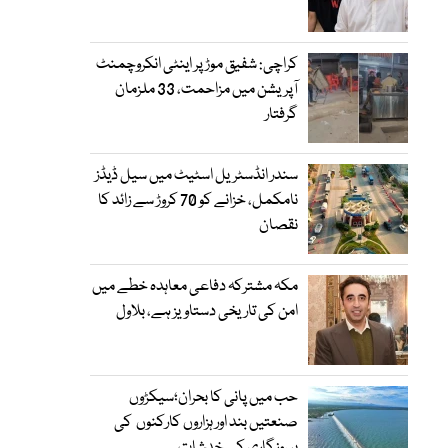
کراچی: شفیق موڑ پر اینٹی انکروچمنٹ
آپریشن میں مزاحمت، 33 ملزمان
گرفتار
سندر انڈسٹریل اسٹیٹ میں سیل ڈیڈز
نامکمل، خزانے کو 70 کروڑ سے زائد کا
نقصان
مکہ مشترکہ دفاعی معاہدہ خطے میں
امن کی تاریخی دستاویز ہے، بلاول
حب میں پانی کا بحران؛سیکڑوں
صنعتیں بند اور ہزاروں کارکنوں کی