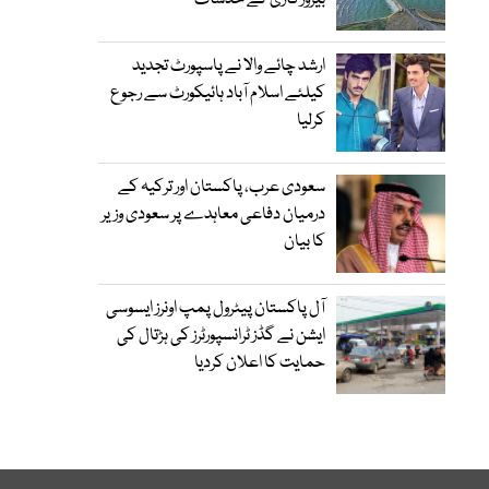
بیروزگاری کے خدشات
ارشد چائے والا نے پاسپورٹ تجدید
کیلئے اسلام آباد ہائیکورٹ سے رجوع
کرلیا
سعودی عرب، پاکستان اور ترکیہ کے
درمیان دفاعی معاہدے پر سعودی وزیر
کا بیان
آل پاکستان پیٹرول پمپ اونرز ایسوسی
ایشن نے گڈز ٹرانسپورٹرز کی ہڑتال کی
حمایت کا اعلان کردیا