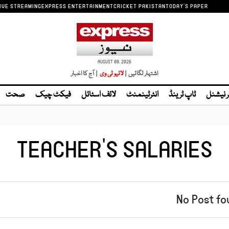
IVE STREAMING
EXPRESS ENTERTAINMENT
CRICKET PAKISTAN
TODAY'S PAPER
AUGUST 08, 2026
اشتہار لگائیں |
لائیو ٹی وی
| آج کا اخبار
ر نیشنل
ٹاپ ٹرینڈ
انٹرٹینمنٹ
لائف اسٹائل
فیکٹ چیک
صحت
TEACHER'S SALARIES
No Post fo