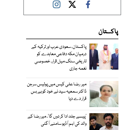
پاکستان
پاکستان، سعودی عرب اور ترکیہ کے
درمیان مکہ دفاعی معاہدے کو
تاریخی سنگ میل قرار، خصوصی
نغمہ جاری
میر رضا علی کیس میں پولیس سرجن
ڈاکٹر سمعیہ سید نے خود کو بے بس
قرار دے دیا
’پیسے جلد ادا کر دوں گا‘، میر رضا کے
والد کی اہم آڈیو سامنے آگئی