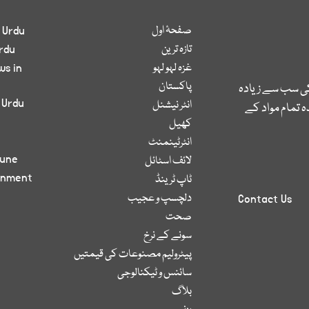
صفحۂ اول
 Urdu
تازہ ترین
rdu
غزہ لہو لہو
ws in
پاکستان
کی سب سے زیادہ
 Urdu
انٹر نیشنل
 تمام مواد کے
کھیل
انٹرٹینمنٹ
bune
لائف اسٹائل
inment
ٹاپ ٹرینڈ
دلچسپ و عجیب
Contact Us
صحت
سونے کے نرخ
پیٹرولیم مصنوعات کی قیمتیں
سائنس و ٹیکنالوجی
بلاگ