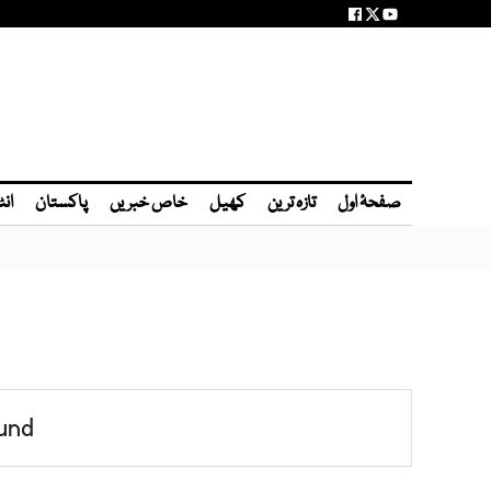
صفحۂ اول
تازہ ترین
کھیل
خاص خبریں
پاکستان
انٹ
und