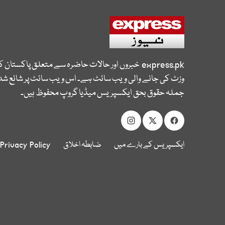
express.pk
خبروں اور حالات حاضرہ سے متعلق پاکستان 
وزٹ کی جانے والی ویب سائٹ ہے۔ اس ویب سائٹ پر شائع شدہ
جملہ حقوق بحق ایکسپریس میڈیا گروپ محفوظ ہیں۔
ایکسپریس کے بارے میں
ضابطہ اخلاق
Privacy Policy