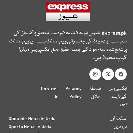
express.pk
خبروں اور حالات حاضرہ سے متعلق پاکستان کی
سب سے زیادہ وزٹ کی جانے والی ویب سائٹ ہے۔ اس ویب سائٹ
پر شائع شدہ تمام مواد کے جملہ حقوق بحق ایکسپریس میڈیا
گروپ محفوظ ہیں۔
ایکسپریس
ضابطہ
Privacy
Contact
کے بارے
اخلاق
Policy
Us
میں
صفحۂ اول
Showbiz News in Urdu
تازہ ترین
Sports News in Urdu