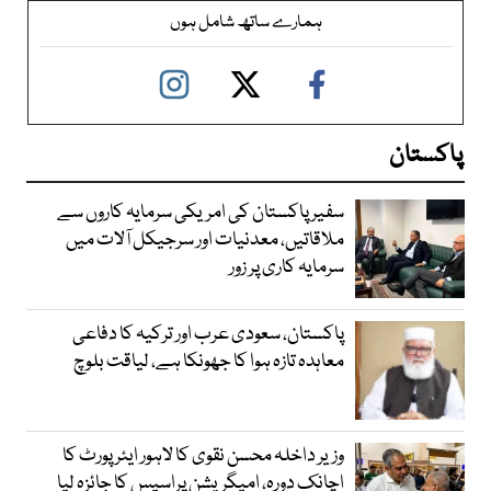
ہمارے ساتھ شامل ہوں
پاکستان
سفیر پاکستان کی امریکی سرمایہ کاروں سے
ملاقاتیں، معدنیات اور سرجیکل آلات میں
سرمایہ کاری پر زور
پاکستان، سعودی عرب اور ترکیہ کا دفاعی
معاہدہ تازہ ہوا کا جھونکا ہے، لیاقت بلوچ
وزیر داخلہ محسن نقوی کا لاہور ایئر پورٹ کا
اچانک دورہ، امیگریشن پراسیس کا جائزہ لیا