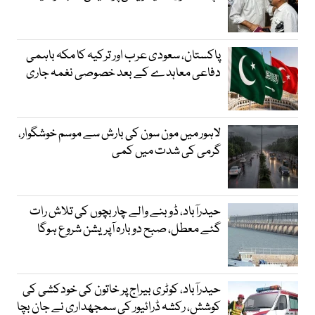
پاکستان، سعودی عرب اور ترکیہ کا مکہ باہمی
دفاعی معاہدے کے بعد خصوصی نغمہ جاری
لاہور میں مون سون کی بارش سے موسم خوشگوار،
گرمی کی شدت میں کمی
حیدرآباد، ڈوبنے والے چار بچوں کی تلاش رات
گئے معطل، صبح دوبارہ آپریشن شروع ہوگا
حیدرآباد، کوٹری بیراج پر خاتون کی خودکشی کی
کوشش، رکشہ ڈرائیور کی سمجھداری نے جان بچا