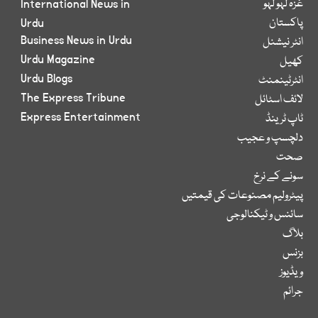
غزہ لہو لہو
International News in
پاکستان
Urdu
Business News in Urdu
انٹر نیشنل
Urdu Magazine
کھیل
Urdu Blogs
انٹرٹینمنٹ
The Express Tribune
لائف اسٹائل
Express Entertainment
ٹاپ ٹرینڈ
دلچسپ و عجیب
صحت
سونے کے نرخ
پیٹرولیم مصنوعات کی قیمتیں
سائنس و ٹیکنالوجی
بلاگ
بزنس
ویڈیوز
جرائم