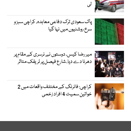
لی
پاک سعودی ترک دفاعی معاہدہ، کراچی سبز و
سرخ روشنیوں میں نہا گیا
میر رضا کیس، دوستوں نے نرسری کے مقام پر
دھرنا دے دیا، شارع فیصل پر ٹریفک متاثر
کراچی: فائرنگ کے مختلف واقعات میں 2
خواتین سمیت 4 افراد زخمی