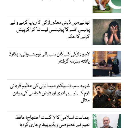
تھانے میں ذہنی معذور لڑکی کا ریپ کرنے والے
پولیس افسر کا ’پوٹینسی ٹیسٹ‘ کرا کر پیش
کرنے کا حکم
لاہور: لڑکی کے کان سے بالی نوچنے والی ریکارڈ
یافتہ ملزمہ گرفتار
شہید سب انسپکٹر عبد الولی کی عظیم قربانی
قوم کے لیے بہادری اور فرض شناسی کی روشن
مثال
جماعت اسلامی کا 7 اگست احتجاج؛ حافظ
نعیم نے خصوصی ویڈیو پیغام جاری کردیا