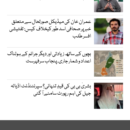
عمران خان کی میڈیکل صورتحال سے متعلق
خبر پر صحافی اسد طور کیخلاف کیس: تفتیشی
افسر طلب
بچوں کے ساتھ زیادتی اور دیگر جرائم کے ہولناک
اعداد و شمار جاری، پنجاب سرفہرست
بشریٰ بی بی کی قیدِ تنہائی؟ سپرنٹنڈنٹ اڈیالہ
جیل کی اہم رپورٹ سامنے آ گئی