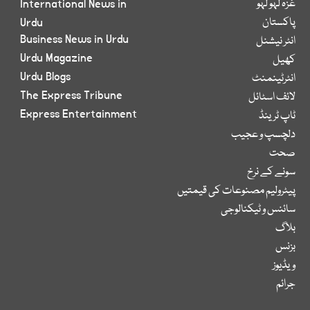
غزہ لہو لہو
International News in
پاکستان
Urdu
Business News in Urdu
انٹر نیشنل
Urdu Magazine
کھیل
Urdu Blogs
انٹرٹینمنٹ
The Express Tribune
لائف اسٹائل
Express Entertainment
ٹاپ ٹرینڈ
دلچسپ و عجیب
صحت
سونے کے نرخ
پیٹرولیم مصنوعات کی قیمتیں
سائنس و ٹیکنالوجی
بلاگ
بزنس
ویڈیوز
جرائم