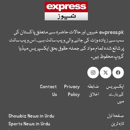
express.pk
خبروں اور حالات حاضرہ سے متعلق پاکستان کی
سب سے زیادہ وزٹ کی جانے والی ویب سائٹ ہے۔ اس ویب سائٹ
پر شائع شدہ تمام مواد کے جملہ حقوق بحق ایکسپریس میڈیا
گروپ محفوظ ہیں۔
ایکسپریس
ضابطہ
Privacy
Contact
کے بارے
اخلاق
Policy
Us
میں
صفحۂ اول
Showbiz News in Urdu
تازہ ترین
Sports News in Urdu