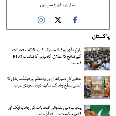
ہمارے ساتھ شامل ہوں
پاکستان
راولپنڈی بورڈ کا میٹرک کے سالانہ امتحانات
کے نتائج کا اعلان، کامیابی کا تناسب 61.31
فیصد
خطے کی صورتحال؛ وزیراعظم اور فیلڈ مارشل کا
اعلیٰ سطح وفد کے ساتھ دورۂ سعودی عرب
پنجاب میں بلدیاتی انتخابات کی جانب ایک اور
قدم، حکومت سے فنڈز طلب