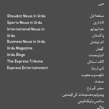
میں
صفحۂ اول
Showbiz News in Urdu
تازہ ترین
Sports News in Urdu
غزہ لہو لہو
International News in
پاکستان
Urdu
Business News in Urdu
انٹر نیشنل
Urdu Magazine
کھیل
Urdu Blogs
انٹرٹینمنٹ
The Express Tribune
لائف اسٹائل
Express Entertainment
ٹاپ ٹرینڈ
دلچسپ و عجیب
صحت
سونے کے نرخ
پیٹرولیم مصنوعات کی قیمتیں
سائنس و ٹیکنالوجی
بلاگ