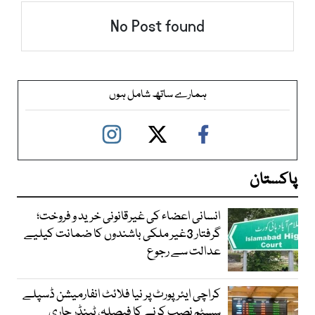
No Post found
ہمارے ساتھ شامل ہوں
پاکستان
انسانی اعضاء کی غیرقانونی خرید و فروخت؛
گرفتار 3غیر ملکی باشندوں کا ضمانت کیلیے
عدالت سے رجوع
کراچی ایئرپورٹ پر نیا فلائٹ انفارمیشن ڈسپلے
سسٹم نصب کرنے کا فیصلہ، ٹینڈر جاری