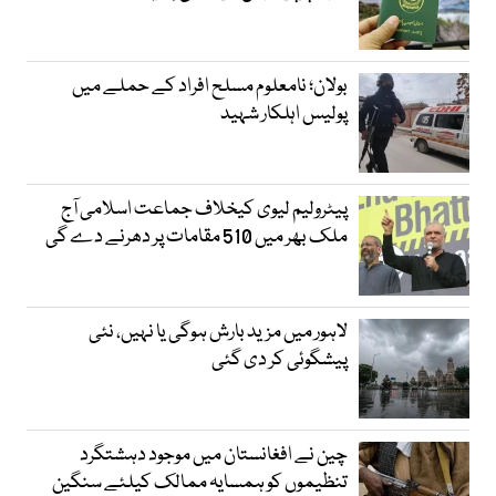
بولان؛ نامعلوم مسلح افراد کے حملے میں
پولیس اہلکار شہید
پیٹرولیم لیوی کیخلاف جماعت اسلامی آج
ملک بھر میں 510 مقامات پر دھرنے دے گی
لاہور میں مزید بارش ہوگی یا نہیں، نئی
پیشگوئی کر دی گئی
چین نے افغانستان میں موجود دہشتگرد
تنظیموں کو ہمسایہ ممالک کیلئے سنگین