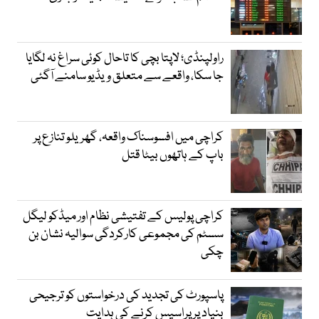
راولپنڈی؛ لاپتا بچی کا تاحال کوئی سراغ نہ لگایا
جا سکا، واقعے سے متعلق ویڈیو سامنے آگئی
کراچی میں افسوسناک واقعہ، گھریلو تنازع پر
باپ کے ہاتھوں بیٹا قتل
کراچی پولیس کے تفتیشی نظام اور میڈکو لیگل
سسٹم کی مجموعی کارکردگی سوالیہ نشان بن
چکی
پاسپورٹ کی تجدید کی درخواستوں کو ترجیحی
بنیاد پر پراسیس کرنے کی ہدایت