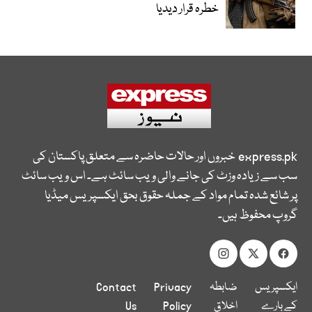
خطرہ قرار دیدیا
express.pk
خبروں اور حالات حاضرہ سے متعلق پاکستان کی
سب سے زیادہ وزٹ کی جانے والی ویب سائٹ ہے۔ اس ویب سائٹ
پر شائع شدہ تمام مواد کے جملہ حقوق بحق ایکسپریس میڈیا
گروپ محفوظ ہیں۔
ایکسپریس
ضابطہ
Privacy
Contact
کے بارے
اخلاق
Policy
Us