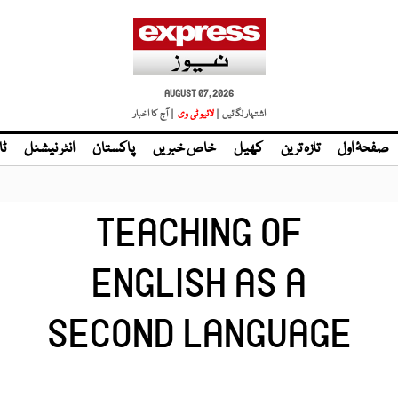
AUGUST 07, 2026
اشتہار لگائیں |
لائیو ٹی وی
| آج کا اخبار
صفحۂ اول
تازہ ترین
کھیل
خاص خبریں
پاکستان
انٹر نیشنل
ٹا
TEACHING OF
ENGLISH AS A
SECOND LANGUAGE