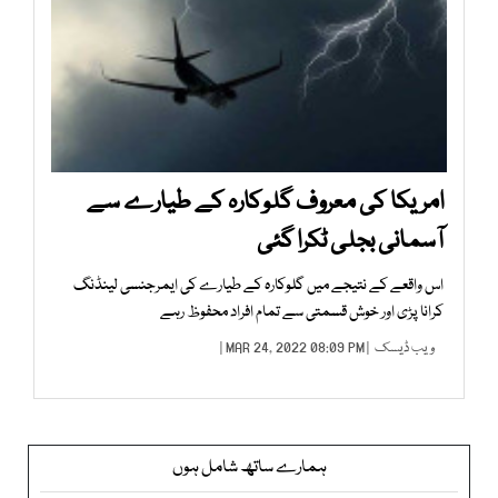
امریکا کی معروف گلوکارہ کے طیارے سے
آسمانی بجلی ٹکرا گئی
اس واقعے کے نتیجے میں گلوکارہ کے طیارے کی ایمرجنسی لینڈنگ
کرانا پڑی اور خوش قسمتی سے تمام افراد محفوظ رہے
ویب ڈیسک
| MAR 24, 2022 08:09 PM |
ہمارے ساتھ شامل ہوں