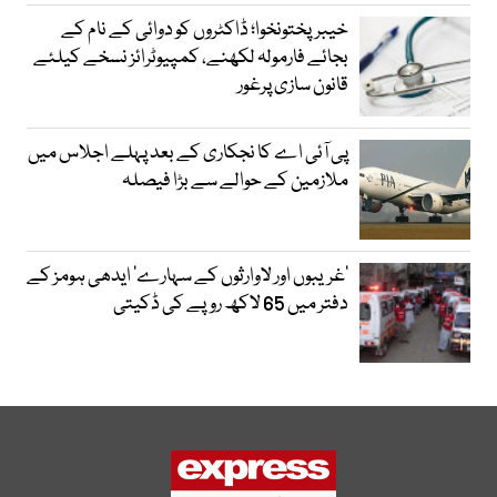
خیبرپختونخوا؛ ڈاکٹروں کو دوائی کے نام کے
بجائے فارمولہ لکھنے، کمپیوٹرائز نسخے کیلئے
قانون سازی پرغور
پی آئی اے کا نجکاری کے بعد پہلے اجلاس میں
ملازمین کے حوالے سے بڑا فیصلہ
’غریبوں اور لاوارثوں کے سہارے‘ ایدھی ہومز کے
دفتر میں 65 لاکھ روپے کی ڈکیتی