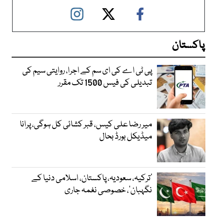
پاکستان
پی ٹی اے کی ای سم کے اجرا، روایتی سیم کی
تبدیلی کی فیس 1500 تک مقرر
میر رضا علی کیس، قبر کشائی کل ہوگی، پرانا
میڈیکل بورڈ بحال
‘ترکیہ، سعودیہ، پاکستان، اسلامی دنیا کے
نگہبان’، خصوصی نغمہ جاری