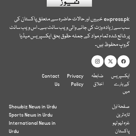
express.pk
خبروں اور حالات حاضرہ سے متعلق پاکستان کی
سب سے زیادہ وزٹ کی جانے والی ویب سائٹ ہے۔ اس ویب سائٹ
پر شائع شدہ تمام مواد کے جملہ حقوق بحق ایکسپریس میڈیا
گروپ محفوظ ہیں۔
ایکسپریس
ضابطہ
Privacy
Contact
کے بارے
اخلاق
Policy
Us
میں
صفحۂ اول
Showbiz News in Urdu
تازہ ترین
Sports News in Urdu
غزہ لہو لہو
International News in
پاکستان
Urdu