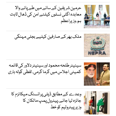
حرمین شریفین کے سائے میں طے پانے والا
معاہدہ اگلی نسلوں کیلئے امن کی ڈھال ثابت
ہو، وزیراعظم
ملک بھر کے صارفین کیلیے بجلی مہنگی
سینیٹر طلحہ محمود اور سینیٹر دلاور کی قائمہ
کمیٹی اجلاس میں گرما گرمی، لفظی گولہ باری
وعدے کے مطابق ڈیلی پرائسنگ میکانزم کا
جائزہ لیا جائے، پیٹرول پمپ مالکان کا
وزیرپیٹرولیم کو خط