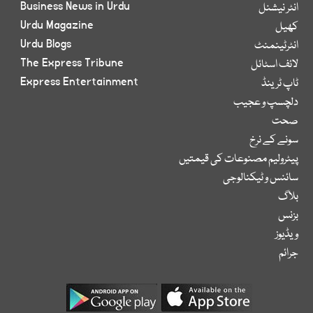
Business News in Urdu
انٹر نیشنل
Urdu Magazine
کھیل
Urdu Blogs
انٹرٹینمنٹ
The Express Tribune
لائف اسٹائل
Express Entertainment
ٹاپ ٹرینڈ
دلچسپ و عجیب
صحت
سونے کے نرخ
پیٹرولیم مصنوعات کی قیمتیں
سائنس و ٹیکنالوجی
بلاگ
بزنس
ویڈیوز
جرائم