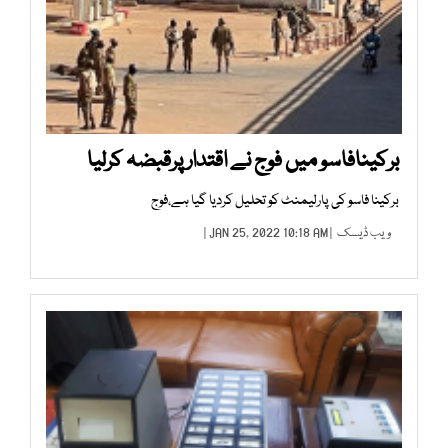
برکینافاسو میں فوج نے اقتدارپرقبضہ کرلیا
برکینا فاسو کی پارلیمنٹ کو تحلیل کردیا گیا ہے،فوج
ویب ڈیسک
| JAN 25, 2022 10:18 AM |