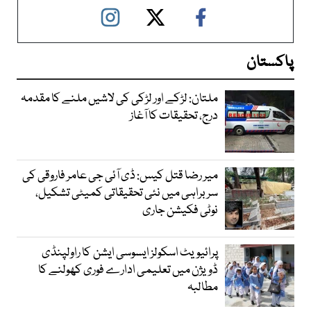
پاکستان
ملتان: لڑکے اور لڑکی کی لاشیں ملنے کا مقدمہ
درج، تحقیقات کا آغاز
میر رضا قتل کیس: ڈی آئی جی عامر فاروقی کی
سربراہی میں نئی تحقیقاتی کمیٹی تشکیل،
نوٹی فکیشن جاری
پرائیویٹ اسکولز ایسوسی ایشن کا راولپنڈی
ڈویژن میں تعلیمی ادارے فوری کھولنے کا
مطالبہ