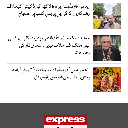
ایدھی فاؤنڈیشن پر 65 لاکھ کی ڈکیتی کیخلاف
رضاکاروں کا کراچی پریس کلب پر احتجاج
معاہدہ مکہ خالصتاً دفاعی نوعیت کا ہے، کسی
بھی ملک کے خلاف نہیں، اسحاق ڈار کی
وضاحت
الحمرا میں ’’فرینڈز آف سیونٹینز‘‘ تھیٹر ڈرامہ
پیش، پہلے ہی شو میں ہاؤس فل