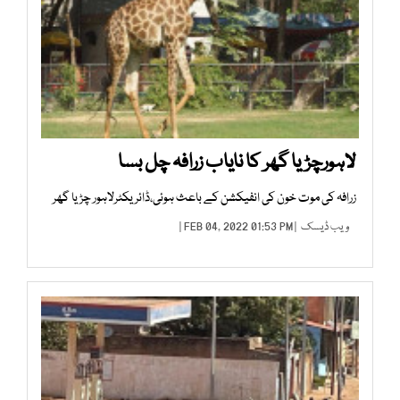
لاہورچڑیا گھر کا نایاب زرافہ چل بسا
زرافہ کی موت خون کی انفیکشن کے باعث ہوئی،ڈائریکٹرلاہور چڑیا گھر
ویب ڈیسک
| FEB 04, 2022 01:53 PM |