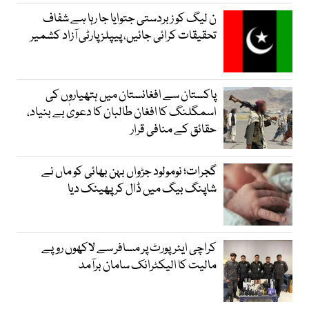
ن لیگ کو زبردستی جتوایا جا رہا ہے شفاف
تحقیقات کرائی جائیں، پیپلز پارٹی آزاد کشمیر
پاکستان سے افغانستان میں ہتھیاروں کی
اسمگلنگ کا افغان طالبان کا دعویٰ بے بنیاد،
حقائق کے منافی قرار
گجرات؛ نومولود جڑواں بہن بھائی کو ماں نے
شاپنگ بیگ میں ڈال کر پھینک دیا
کراچی ایئرپورٹ پر مسافر سے لاکھوں روپے
مالیت کا الیکٹرانک سامان برآمد