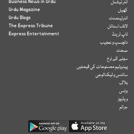
Business News in Urdu
انٹر نیشنل
Urdu Magazine
کھیل
Urdu Blogs
انٹرٹینمنٹ
The Express Tribune
لائف اسٹائل
Express Entertainment
ٹاپ ٹرینڈ
دلچسپ و عجیب
صحت
سونے کے نرخ
پیٹرولیم مصنوعات کی قیمتیں
سائنس و ٹیکنالوجی
بلاگ
بزنس
ویڈیوز
جرائم