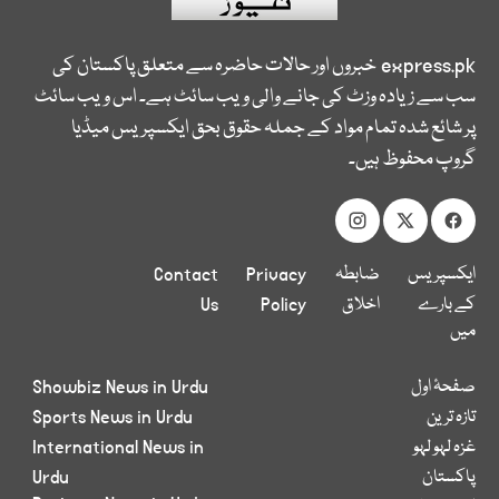
express.pk
خبروں اور حالات حاضرہ سے متعلق پاکستان کی
سب سے زیادہ وزٹ کی جانے والی ویب سائٹ ہے۔ اس ویب سائٹ
پر شائع شدہ تمام مواد کے جملہ حقوق بحق ایکسپریس میڈیا
گروپ محفوظ ہیں۔
ایکسپریس
ضابطہ
Privacy
Contact
کے بارے
اخلاق
Policy
Us
میں
صفحۂ اول
Showbiz News in Urdu
تازہ ترین
Sports News in Urdu
غزہ لہو لہو
International News in
پاکستان
Urdu