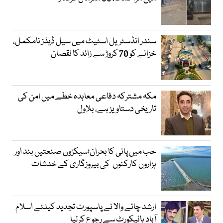
سندر انڈسٹریل اسٹیٹ میں سیل ڈیڈز نامکمل،
خزانے کو 70 کروڑ سے زائد کا نقصان
مکہ مشترکہ دفاعی معاہدہ خطے میں امن کی
تاریخی دستاویز ہے، بلاول
حب میں پانی کا بحران؛سیکڑوں صنعتیں بند اور
ہزاروں کارکنوں کی بیروزگاری کے خدشات
ارشد چائے والا نے پاسپورٹ تجدید کیلئے اسلام
آباد ہائیکورٹ سے رجوع کرلیا