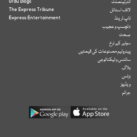
Urdu Blogs
انٹرٹینمنٹ
The Express Tribune
لائف اسٹائل
Express Entertainment
ٹاپ ٹرینڈ
دلچسپ و عجیب
صحت
سونے کے نرخ
پیٹرولیم مصنوعات کی قیمتیں
سائنس و ٹیکنالوجی
بلاگ
بزنس
ویڈیوز
جرائم