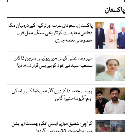
پاکستان
پاکستان، سعودی عرب اور ترکیہ کے درمیان مکہ
دفاعی معاہدے کو تاریخی سنگ میل قرار،
خصوصی نغمہ جاری
میر رضا علی کیس میں پولیس سرجن ڈاکٹر
سمعیہ سید نے خود کو بے بس قرار دے دیا
’پیسے جلد ادا کر دوں گا‘، میر رضا کے والد کی
اہم آڈیو سامنے آگئی
کراچی: شفیق موڑ پر اینٹی انکروچمنٹ آپریشن
میں مزاحمت، 33 ملزمان گرفتار