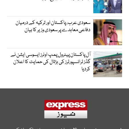
سعودی عرب، پاکستان اور ترکیہ کے درمیان
دفاعی معاہدے پر سعودی وزیر کا بیان
آل پاکستان پیٹرول پمپ اونرز ایسوسی ایشن نے
گڈز ٹرانسپورٹرز کی ہڑتال کی حمایت کا اعلان
کردیا