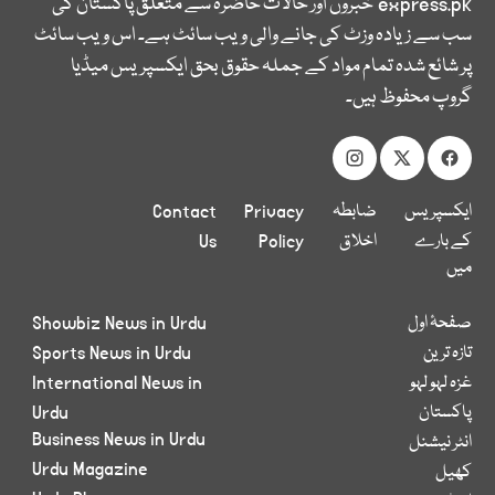
express.pk
خبروں اور حالات حاضرہ سے متعلق پاکستان کی
سب سے زیادہ وزٹ کی جانے والی ویب سائٹ ہے۔ اس ویب سائٹ
پر شائع شدہ تمام مواد کے جملہ حقوق بحق ایکسپریس میڈیا
گروپ محفوظ ہیں۔
ایکسپریس
ضابطہ
Privacy
Contact
کے بارے
اخلاق
Policy
Us
میں
صفحۂ اول
Showbiz News in Urdu
تازہ ترین
Sports News in Urdu
غزہ لہو لہو
International News in
پاکستان
Urdu
Business News in Urdu
انٹر نیشنل
Urdu Magazine
کھیل