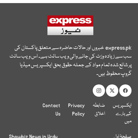
express.pk
خبروں اور حالات حاضرہ سے متعلق پاکستان کی
سب سے زیادہ وزٹ کی جانے والی ویب سائٹ ہے۔ اس ویب سائٹ
پر شائع شدہ تمام مواد کے جملہ حقوق بحق ایکسپریس میڈیا
گروپ محفوظ ہیں۔
ایکسپریس
ضابطہ
Privacy
Contact
کے بارے
اخلاق
Policy
Us
میں
صفحۂ اول
Showbiz News in Urdu