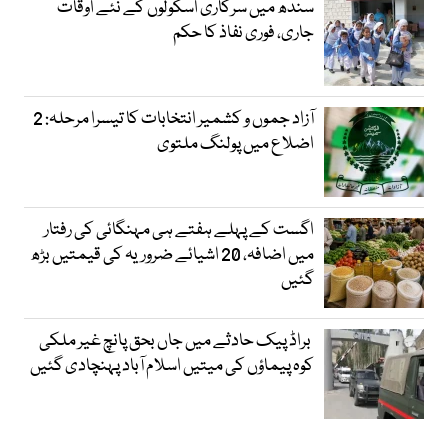
سندھ میں سرکاری اسکولوں کے نئے اوقات
جاری، فوری نفاذ کا حکم
آزاد جموں و کشمیر انتخابات کا تیسرا مرحلہ: 2
اضلاع میں پولنگ ملتوی
اگست کے پہلے ہفتے ہی مہنگائی کی رفتار
میں اضافہ، 20 اشیائے ضروریہ کی قیمتیں بڑھ
گئیں
براڈ پیک حادثے میں جاں بحق پانچ غیر ملکی
کوہ پیماؤں کی میتیں اسلام آباد پہنچادی گئیں