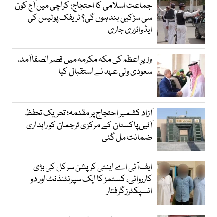
جماعت اسلامی کا احتجاج: کراچی میں آج کون
سی سڑکیں بند ہوں گی؟ ٹریفک پولیس کی
ایڈوائزری جاری
وزیرِ اعظم کی مکہ مکرمہ میں قصر الصفا آمد،
سعودی ولی عہد نے استقبال کیا
آزاد کشمیر احتجاج پر مقدمہ؛ تحریک تحفظ
آئین پاکستان کے مرکزی ترجمان کو راہداری
ضمانت مل گئی
ایف آئی اے اینٹی کرپشن سرکل کی بڑی
کارروائی، کسٹمز کا ایک سپرنٹنڈنٹ اور دو
انسپکٹرز گرفتار