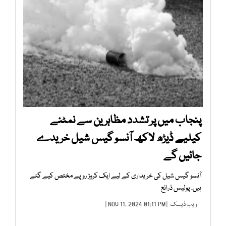
پنجاب میں پر تشدد مظاہرین سے نمٹنے
کیلیے ڈیڑھ لاکھ آنسو گیس شیل خریدے
جائیں گے
آنسو گیس شیل کی خریداری کے لیے ایک کروڑ روپے مختص کیے گئے
ہیں، پولیس ذرائع
ویب ڈیسک
| NOV 11, 2024 01:11 PM |