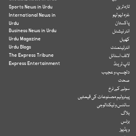
تازہ ترین
Sports News in Urdu
غزہ لہو لہو
International News in
پاکستان
Urdu
Business News in Urdu
انٹر نیشنل
Urdu Magazine
کھیل
Urdu Blogs
انٹرٹینمنٹ
The Express Tribune
لائف اسٹائل
Express Entertainment
ٹاپ ٹرینڈ
دلچسپ و عجیب
صحت
سونے کے نرخ
پیٹرولیم مصنوعات کی قیمتیں
سائنس و ٹیکنالوجی
بلاگ
بزنس
ویڈیوز