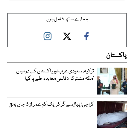
ہمارے ساتھ شامل ہوں
پاکستان
ترکیہ، سعودی عرب اور پاکستان کے درمیان
’مکہ مشترکہ دفاعی معاہدہ‘ طے پا گیا
کراچی؛ پہاڑ سے گر کر ایک کم عمر لڑکا جاں بحق