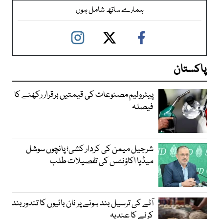
ہمارے ساتھ شامل ہوں
پاکستان
پیٹرولیم مصنوعات کی قیمتیں برقرار رکھنے کا
فیصلہ
شرجیل میمن کی کردار کشی؛ پانچوں سوشل
میڈیا اکاؤنٹس کی تفصیلات طلب
آٹے کی ترسیل بند ہونے پر نان بائیوں کا تندور بند
کرنے کا عندیہ