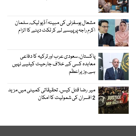
مشعال یوسفزئی کی مبینہ آڈیو لیک، سلمان
اکرم راجہ پر پیسے لے کر ٹکٹ دینے کا الزام
پاکستان، سعودی عرب اور ترکیہ کا دفاعی
معاہدہ کسی کے خلاف جارحیت کیلیے نہیں
ہے، وزیراعظم
میر رضا قتل کیس، تحقیقاتی کمیٹی میں مزید
2 افسران کی شمولیت کا امکان