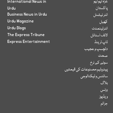
غزہ لہو لہو
International News in
پاکستان
Urdu
Business News in Urdu
انٹر نیشنل
Urdu Magazine
کھیل
Urdu Blogs
انٹرٹینمنٹ
The Express Tribune
لائف اسٹائل
Express Entertainment
ٹاپ ٹرینڈ
دلچسپ و عجیب
صحت
سونے کے نرخ
پیٹرولیم مصنوعات کی قیمتیں
سائنس و ٹیکنالوجی
بلاگ
بزنس
ویڈیوز
جرائم