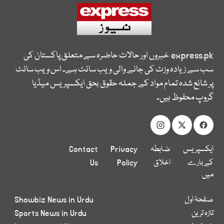
express.pk
خبروں اور حالات حاضرہ سے متعلق پاکستان کی
سب سے زیادہ وزٹ کی جانے والی ویب سائٹ ہے۔ اس ویب سائٹ
پر شائع شدہ تمام مواد کے جملہ حقوق بحق ایکسپریس میڈیا
گروپ محفوظ ہیں۔
ایکسپریس
ضابطہ
Privacy
Contact
کے بارے
اخلاق
Policy
Us
میں
صفحۂ اول
Showbiz News in Urdu
تازہ ترین
Sports News in Urdu