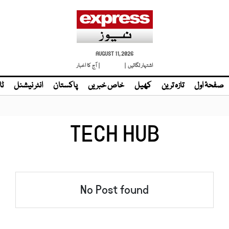
AUGUST 11, 2026
اشتہار لگائیں |
| آج کا اخبار
صفحۂ اول
تازہ ترین
کھیل
خاص خبریں
پاکستان
انٹر نیشنل
ٹا
TECH HUB
No Post found