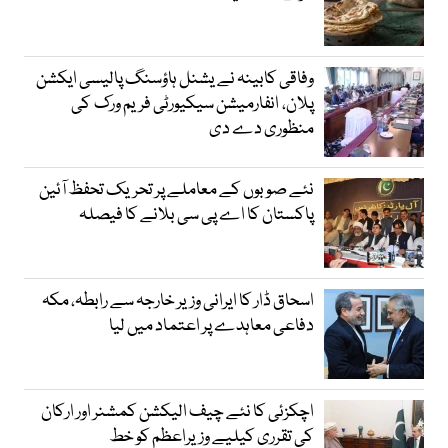
وفاقی کابینہ نے یشنل ہاؤسنگ پالیسی ایکشن
پلان، انفارمیشن سیکیورٹی فریم ورک کی
منظوری دے دی
نئے صوبوں کے معاملے پر تحریک تحفظ آئین
پاکستان کا اے پی سی بلانے کا فیصلہ
اسحاق ڈار کا ایرانی وزیر خارجہ سے رابطہ، مکہ
دفاعی معاہدے پر اعتماد میں لیا
اچکزئی کا نئے چیف الیکشن کمشنر اور ارکان
کی تقرری کیلیے وزیراعظم کو خط