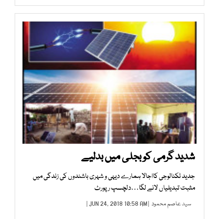
شدید گرمی کو بجلی میں بدلیے
جدید ٹکنالوجی کااجالا ہمارے دیہی و شہری باشندوں کی زندگی میں
مثبت تبدیلیاں لانے لگا…دلچسپ رپورٹ
سید عاصم محمود
| JUN 24, 2018 10:58 AM |