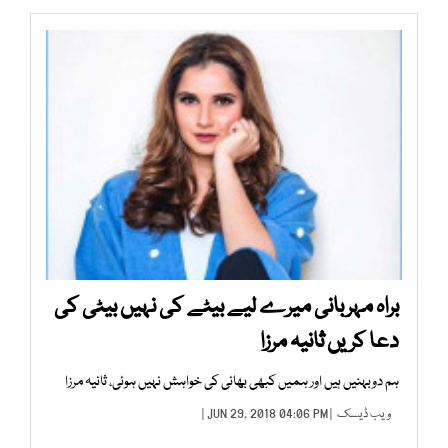
براہ مہربانی میرے لیے بیٹے کی نہیں بیٹی کی
دعا کریں ثانیہ مرزا
ہم دوبہنیں ہیں اور ہمیں کبھی بھائی کی خواہش نہیں ہوئی، ثانیہ مرزا
ویب ڈیسک
| JUN 29, 2018 04:06 PM |