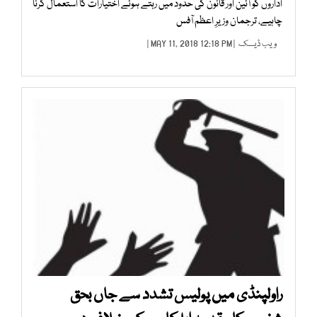
اداروں کو آئین اور قانون کی حدود میں رہتے ہوئے اختیارات کا استعمال کرنا
چاہیے، ترجمان وزیرِ اعظم آفس
ویب ڈیسک
| MAY 11, 2018 12:18 PM |
راولپنڈی میں پولیس تشدد سے جاں بحق