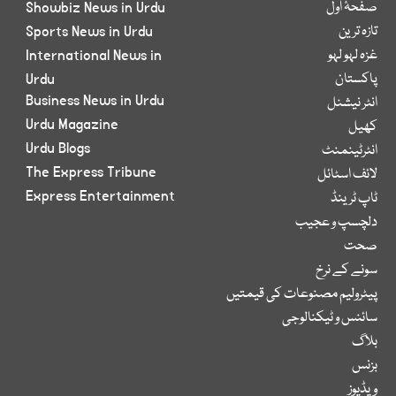
صفحۂ اول
Showbiz News in Urdu
تازہ ترین
Sports News in Urdu
غزہ لہو لہو
International News in
پاکستان
Urdu
Business News in Urdu
انٹر نیشنل
Urdu Magazine
کھیل
Urdu Blogs
انٹرٹینمنٹ
The Express Tribune
لائف اسٹائل
Express Entertainment
ٹاپ ٹرینڈ
دلچسپ و عجیب
صحت
سونے کے نرخ
پیٹرولیم مصنوعات کی قیمتیں
سائنس و ٹیکنالوجی
بلاگ
بزنس
ویڈیوز