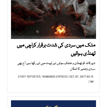
ملک میں سردی کی شدت برقرار کراچی میں
ٹھنڈی ہوائیں
شہر قائد کو ٹھنڈی و خشک ہواؤں نے لپیٹ میں لے رکھا ہے، آج بھی
سردی بڑھنے کا امکان
STAFF REPORTER
/
NUMAINDA EXPRESS
| DEC 07, 2017 09:14
AM |