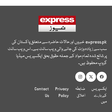
express.pk
خبروں اور حالات حاضرہ سے متعلق پاکستان کی
سب سے زیادہ وزٹ کی جانے والی ویب سائٹ ہے۔ اس ویب سائٹ
پر شائع شدہ تمام مواد کے جملہ حقوق بحق ایکسپریس میڈیا
گروپ محفوظ ہیں۔
ایکسپریس
ضابطہ
Privacy
Contact
کے بارے
اخلاق
Policy
Us
میں