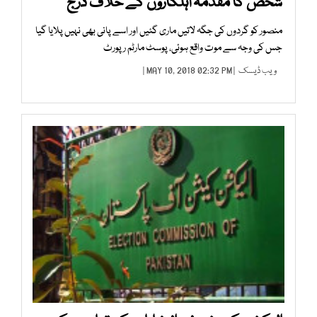
شخص کا مقدمہ اہلکاروں کے خلاف درج
منصور کو گردوں کی جگہ لاتیں ماری گئیں اور اسے پانی بھی نہیں پلایا گیا
جس کی وجہ سے موت واقع ہوئی، پوسٹ مارٹم رپورٹ
ویب ڈیسک
| MAY 10, 2018 02:32 PM |