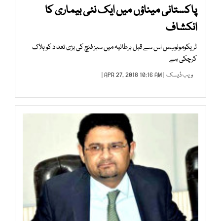
پاکستانی میناؤں میں ایک نئی بیماری کا
انکشاف
ٹریکومونوسِس اس سے قبل برطانیہ میں سبز فنچ کی بڑی تعداد کو ہلاک
کرچکی ہے
ویب ڈیسک
| APR 27, 2018 10:16 AM |