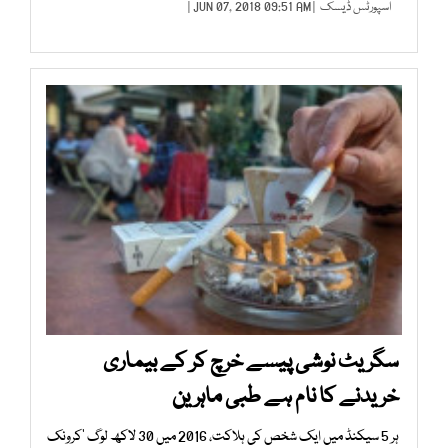
اسپورٹس ڈیسک
| JUN 07, 2018 09:51 AM |
سگریٹ نوشی پیسے خرچ کر کے بیماری
خریدنے کا نام ہے طبی ماہرین
ہر 5 سیکنڈ میں ایک شخص کی ہلاکت، 2016 میں 30 لاکھ لوگ ’کرونک