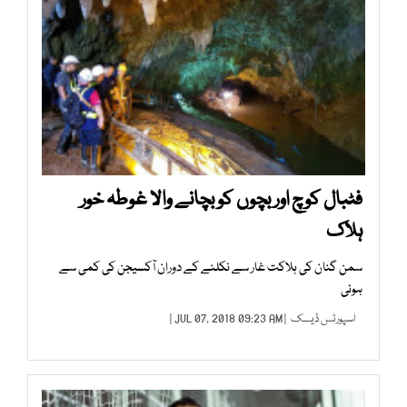
فٹبال کوچ اور بچوں کو بچانے والا غوطہ خور
ہلاک
سمن گنان کی ہلاکت غار سے نکلنے کے دوران آکسیجن کی کمی سے
ہوئی
اسپورٹس ڈیسک
| JUL 07, 2018 09:23 AM |