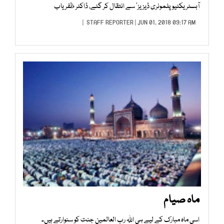
آبسٹریکٹیو پلمونری ڈیزیز‘ سے انتقال کر گئے، ڈاکٹر ظفریاب
STAFF REPORTER
| JUN 01, 2018 09:17 AM |
ماہ صیام
اسی ماہ مبارک کے لیے ہی اللہ رب العالمین جنت کو سنوارتے ہیں۔