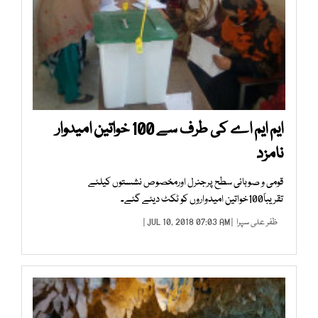
ایم ایم اے کی طرف سے 100 خواتین امیدوار
نامزد
قومی و صوبائی سطح پرجنرل اورمخصوص نشستوں کیلئے
تقریباً100خواتین امیدواروں کو ٹکٹ دیئے گئے۔
ظفر علی سپرا
| JUL 10, 2018 07:03 AM |