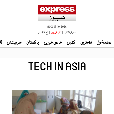
AUGUST 10, 2026
اشتہار لگائیں |
لائیو ٹی وی
| آج کا اخبار
صفحۂ اول
تازہ ترین
کھیل
خاص خبریں
پاکستان
انٹر نیشنل
ٹا
TECH IN ASIA