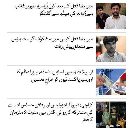
میر رضا قتل کے بعد کون پُراسرار طور پر غائب
ہے؟ والد کی میڈیا سے گفتگو
میر رضا قتل کیس میں مشکوک گیسٹ ہاؤس
سے متعلق پیش رفت
ترسیلاتِ زر میں نمایاں اضافہ، وزیراعظم کا
اوورسیز پاکستانیوں کو خراجِ تحسین
کراچی: فیروز آباد پولیس اور وفاقی حساس ادارے
کی مشترکہ کارروائی، قتل میں ملوث 3 ملزمان
گرفتار