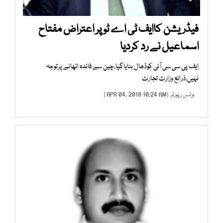
فیڈریشن کاایف ٹی اے ٹو پر اعتراض مفتاح
اسماعیل نے رد کردیا
ایف پی سی سی آئی کوڈھال بنایاگیا،چین سے فائدہ اٹھانے پرتوجہ
نہیں،ذرائع وزارت تجارت
بزنس رپورٹر
| APR 04, 2018 10:24 AM |