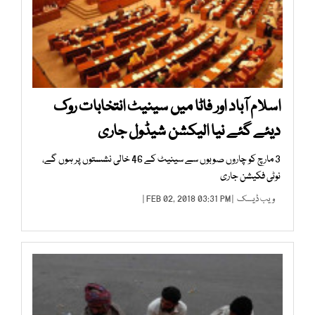
اسلام آباد اور فاٹا میں سینیٹ انتخابات روک
دیئے گئے نیا الیکشن شیڈول جاری
3 مارچ کو چاروں صوبوں سے سینیٹ کے 46 خالی نشستوں پر ہوں گے،
نوٹی فکیشن جاری
ویب ڈیسک
| FEB 02, 2018 03:31 PM |