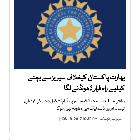
بھارت پاکستان کیخلاف سیریز سے بچنے
کیلیے راہ فرار ڈھونڈنے لگا
روایتی حریف سے ہٹ کر فیوچر ٹور پروگرام تشکیل دینے کی کوشش،
ٹیسٹ اور ون ڈے لیگ میں مقابلہ نہیں ہوگا
اسپورٹس ڈیسک
| NOV 19, 2017 10:35 AM |