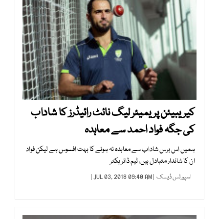
کیریبیئن پریمیئر لیگ نائٹ رائیڈرز کا شاداب
کی جگہ فواد احمد سے معاہدہ
ہمیں اس برس شاداب سے معاہدہ نہ ہونے کا بہت افسوس ہے لیکن فواد
ان کا شاندار متبادل ہیں، ٹیم ڈائریکٹر
اسپورٹس ڈیسک
| JUL 03, 2018 09:40 AM |