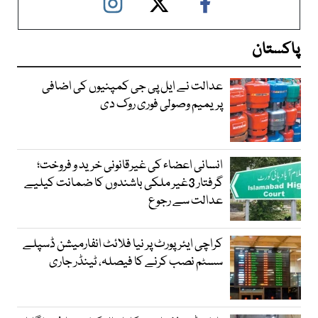
پاکستان
عدالت نے ایل پی جی کمپنیوں کی اضافی
پریمیم وصولی فوری روک دی
انسانی اعضاء کی غیرقانونی خرید و فروخت؛
گرفتار 3غیر ملکی باشندوں کا ضمانت کیلیے
عدالت سے رجوع
کراچی ایئرپورٹ پر نیا فلائٹ انفارمیشن ڈسپلے
سسٹم نصب کرنے کا فیصلہ، ٹینڈر جاری