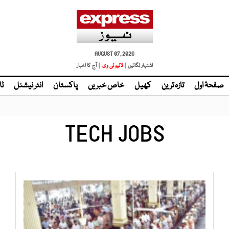
AUGUST 07, 2026
اشتہار لگائیں |
لائیو ٹی وی
| آج کا اخبار
صفحۂ اول
تازہ ترین
کھیل
خاص خبریں
پاکستان
انٹر نیشنل
ٹا
TECH JOBS