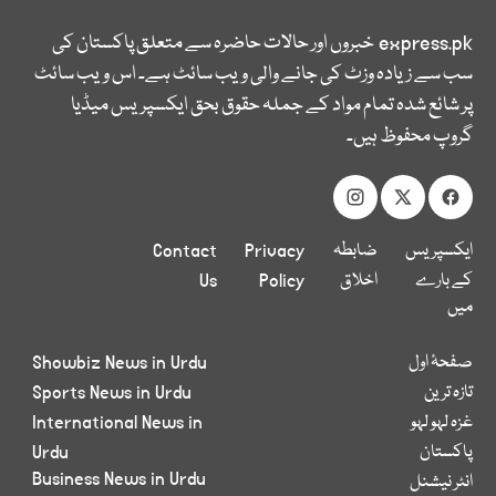
express.pk
خبروں اور حالات حاضرہ سے متعلق پاکستان کی
سب سے زیادہ وزٹ کی جانے والی ویب سائٹ ہے۔ اس ویب سائٹ
پر شائع شدہ تمام مواد کے جملہ حقوق بحق ایکسپریس میڈیا
گروپ محفوظ ہیں۔
ایکسپریس
ضابطہ
Privacy
Contact
کے بارے
اخلاق
Policy
Us
میں
صفحۂ اول
Showbiz News in Urdu
تازہ ترین
Sports News in Urdu
غزہ لہو لہو
International News in
پاکستان
Urdu
Business News in Urdu
انٹر نیشنل