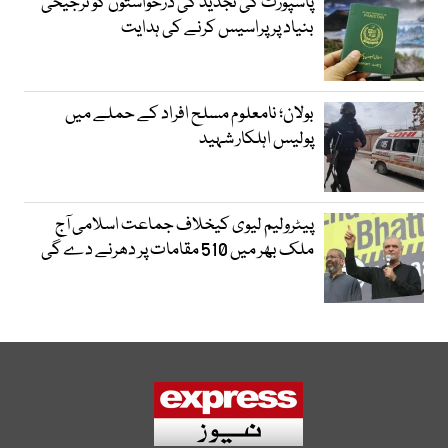
پاسپورٹ کی تجدید کی درخواستوں کو ترجیحی
بنیاد پر پراسیس کرنے کی ہدایت
بولان؛ نامعلوم مسلح افراد کے حملے میں
پولیس اہلکار شہید
پیٹرولیم لیوی کیخلاف جماعت اسلامی آج
ملک بھر میں 510 مقامات پر دھرنے دے گی