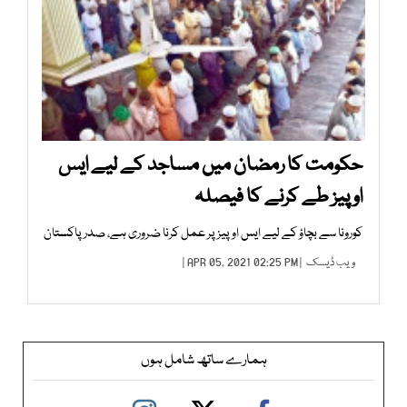
حکومت کا رمضان میں مساجد کے لیے ایس
اوپیز طے کرنے کا فیصلہ
کورونا سے بچاؤ کے لیے ایس اوپیز پر عمل کرنا ضروری ہے، صدر پاکستان
ویب ڈیسک
| APR 05, 2021 02:25 PM |
ہمارے ساتھ شامل ہوں