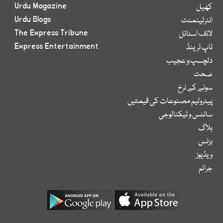
Urdu Magazine
کھیل
Urdu Blogs
انٹرٹینمنٹ
The Express Tribune
لائف اسٹائل
Express Entertainment
ٹاپ ٹرینڈ
دلچسپ و عجیب
صحت
سونے کے نرخ
پیٹرولیم مصنوعات کی قیمتیں
سائنس و ٹیکنالوجی
بلاگ
بزنس
ویڈیوز
جرائم