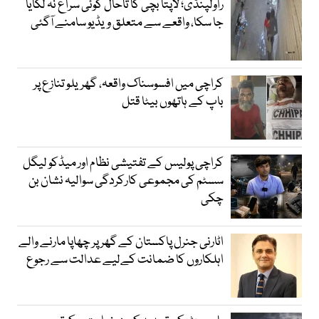
راولپنڈی؛ لاپتا بچی کا تاحال کوئی سراغ نہ لگایا
جا سکا، واقعے سے متعلق ویڈیو سامنے آگئی
کراچی میں افسوسناک واقعہ، گھریلو تنازع پر
باپ کے ہاتھوں بیٹا قتل
کراچی پولیس کے تفتیشی نظام اور میڈکو لیگل
سسٹم کی مجموعی کارکردگی سوالیہ نشان بن
چکی
اٹارنی جنرل پاکستان کے گھر پر چھاپا مارنے والے
اہلکاروں کا ضمانت کےلیے عدالت سے رجوع