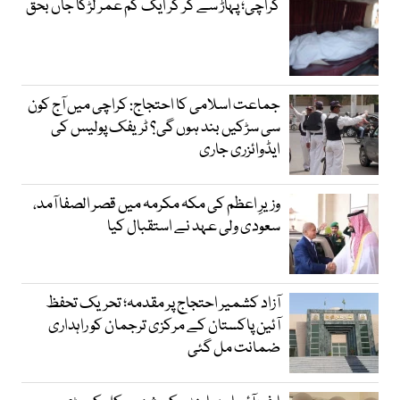
کراچی؛ پہاڑ سے گر کر ایک کم عمر لڑکا جاں بحق
جماعت اسلامی کا احتجاج: کراچی میں آج کون
سی سڑکیں بند ہوں گی؟ ٹریفک پولیس کی
ایڈوائزری جاری
وزیرِ اعظم کی مکہ مکرمہ میں قصر الصفا آمد،
سعودی ولی عہد نے استقبال کیا
آزاد کشمیر احتجاج پر مقدمہ؛ تحریک تحفظ
آئین پاکستان کے مرکزی ترجمان کو راہداری
ضمانت مل گئی