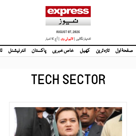
AUGUST 07, 2026
اشتہار لگائیں |
لائیو ٹی وی
| آج کا اخبار
صفحۂ اول
تازہ ترین
کھیل
خاص خبریں
پاکستان
انٹر نیشنل
ٹا
TECH SECTOR