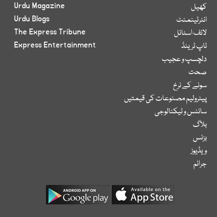
Urdu Magazine
کھیل
Urdu Blogs
انٹرٹینمنٹ
The Express Tribune
لائف اسٹائل
Express Entertainment
ٹاپ ٹرینڈ
دلچسپ و عجیب
صحت
سونے کے نرخ
پیٹرولیم مصنوعات کی قیمتیں
سائنس و ٹیکنالوجی
بلاگ
بزنس
ویڈیوز
جرائم