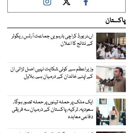
پاکستان
اںٹر بورڈ کراچی بارہویں جماعت آرٹس ریگولر
کے نتائج کا اعلان
وزیراعظم سے کوئی شکایت نہیں اصل لڑائی ان
کے اپنے خاندان کے درمیان ہے، بلاول
ایک ملک پر حملہ تینوں پر حملہ تصور ہوگا،
سعودیہ، ترکیہ، پاکستان کے درمیان سہ فریقی
دفاعی معاہدہ