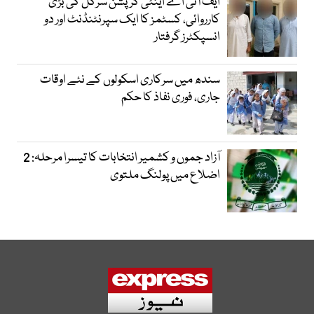
ایف آئی اے اینٹی کرپشن سرکل کی بڑی
کارروائی، کسٹمز کا ایک سپرنٹنڈنٹ اور دو
انسپکٹرز گرفتار
سندھ میں سرکاری اسکولوں کے نئے اوقات
جاری، فوری نفاذ کا حکم
آزاد جموں و کشمیر انتخابات کا تیسرا مرحلہ: 2
اضلاع میں پولنگ ملتوی