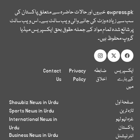
express.pk
خبروں اور حالات حاضرہ سے متعلق پاکستان کی
سب سے زیادہ وزٹ کی جانے والی ویب سائٹ ہے۔ اس ویب سائٹ
پر شائع شدہ تمام مواد کے جملہ حقوق بحق ایکسپریس میڈیا
گروپ محفوظ ہیں۔
ایکسپریس
ضابطہ
Privacy
Contact
کے بارے
اخلاق
Policy
Us
میں
صفحۂ اول
Showbiz News in Urdu
تازہ ترین
Sports News in Urdu
غزہ لہو لہو
International News in
پاکستان
Urdu
Business News in Urdu
انٹر نیشنل