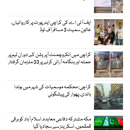
ایف آئی اے کی کراچی ایئرپورٹ پر کارروائیاں،
خاتون سمیت 3 مسافر آف لوڈ
کراچی میں انکروچمنٹ آپریشن کے دوران ٹیم پر
حملہ اور ہنگامہ آرائی کرنے پر 33 ملزمان گرفتار
کراچی: محکمہ موسمیات کی شہر میں بوندا
باندی، پھوار کی پیشگوئی
مکہ مشترکہ دفاعی معاہدہ، اسلام آباد کو برقی
قمقموں، اسکرینز سے سجادیا گیا