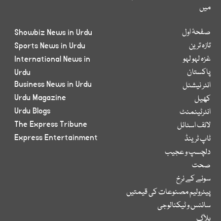
میں
صفحۂ اول
Showbiz News in Urdu
تازہ ترین
Sports News in Urdu
غزہ لہو لہو
International News in
پاکستان
Urdu
Business News in Urdu
انٹر نیشنل
Urdu Magazine
کھیل
Urdu Blogs
انٹرٹینمنٹ
The Express Tribune
لائف اسٹائل
Express Entertainment
ٹاپ ٹرینڈ
دلچسپ و عجیب
صحت
سونے کے نرخ
پیٹرولیم مصنوعات کی قیمتیں
سائنس و ٹیکنالوجی
بلاگ