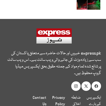
express.pk
خبروں اور حالات حاضرہ سے متعلق پاکستان کی
سب سے زیادہ وزٹ کی جانے والی ویب سائٹ ہے۔ اس ویب سائٹ
پر شائع شدہ تمام مواد کے جملہ حقوق بحق ایکسپریس میڈیا
گروپ محفوظ ہیں۔
ایکسپریس
ضابطہ
Privacy
Contact
کے بارے
اخلاق
Policy
Us