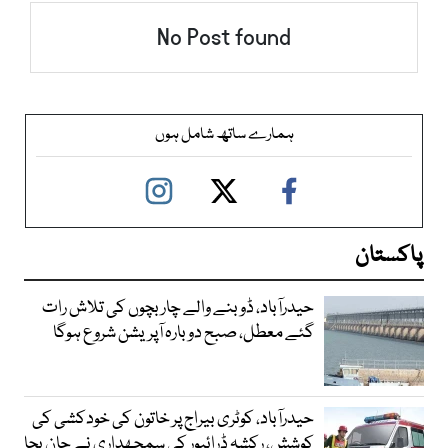
No Post found
ہمارے ساتھ شامل ہوں
پاکستان
حیدرآباد، ڈوبنے والے چار بچوں کی تلاش رات
گئے معطل، صبح دوبارہ آپریشن شروع ہوگا
حیدرآباد، کوٹری بیراج پر خاتون کی خودکشی کی
کوشش، رکشہ ڈرائیور کی سمجھداری نے جان بچا