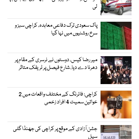
لی
پاک سعودی ترک دفاعی معاہدہ، کراچی سبز و
سرخ روشنیوں میں نہا گیا
میر رضا کیس، دوستوں نے نرسری کے مقام پر
دھرنا دے دیا، شارع فیصل پر ٹریفک متاثر
کراچی: فائرنگ کے مختلف واقعات میں 2
خواتین سمیت 4 افراد زخمی
جشن آزادی کے موقع پر کراچی کی جھنڈا گلی
سیل