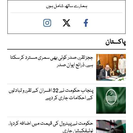
ہمارے ساتھ شامل ہوں
پاکستان
ججز تقرر، صدر کوئی بھی سمری مسترد کر سکتا
ہے، ذرائع ایوان صدر
پنجاب حکومت نے 32 افسران کے تقرر و تبادلوں
کے احکامات جاری کر دیے
حکومت نے پیٹرول کی قیمت میں اضافہ کردیا،
نوٹیفکیشن جاری