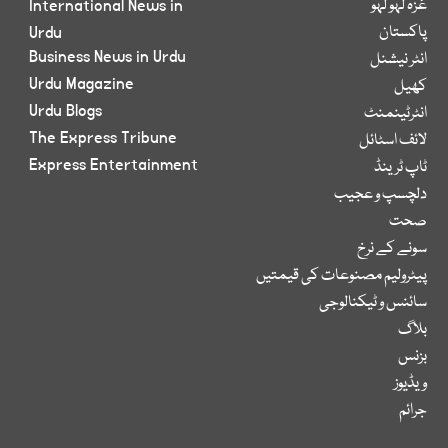
غزہ لہو لہو
International News in
پاکستان
Urdu
Business News in Urdu
انٹر نیشنل
Urdu Magazine
کھیل
Urdu Blogs
انٹرٹینمنٹ
The Express Tribune
لائف اسٹائل
Express Entertainment
ٹاپ ٹرینڈ
دلچسپ و عجیب
صحت
سونے کے نرخ
پیٹرولیم مصنوعات کی قیمتیں
سائنس و ٹیکنالوجی
بلاگ
بزنس
ویڈیوز
جرائم