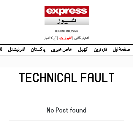
AUGUST 06, 2026
اشتہار لگائیں |
| آج کا اخبار
صفحۂ اول
تازہ ترین
کھیل
خاص خبریں
پاکستان
انٹر نیشنل
ٹا
TECHNICAL FAULT
No Post found