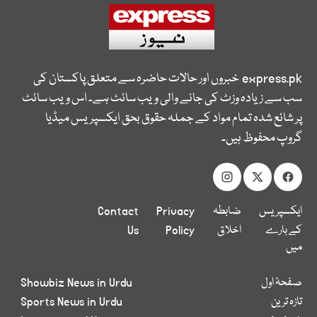
express.pk
خبروں اور حالات حاضرہ سے متعلق پاکستان کی
سب سے زیادہ وزٹ کی جانے والی ویب سائٹ ہے۔ اس ویب سائٹ
پر شائع شدہ تمام مواد کے جملہ حقوق بحق ایکسپریس میڈیا
گروپ محفوظ ہیں۔
ایکسپریس
ضابطہ
Privacy
Contact
کے بارے
اخلاق
Policy
Us
میں
صفحۂ اول
Showbiz News in Urdu
تازہ ترین
Sports News in Urdu