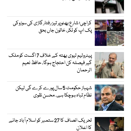
کراچی؛ شارع بھٹو پر تیز رفتار گاڑی کی سوزوکی
پک اپ کو ٹکر، خاتون جاں بحق
پیٹرولیم لیوی بھتہ کے خلاف 7 اگست کو ملک
گیر فیصلہ کن احتجاج ہوگا، حافظ نعیم
الرحمان
شہباز حکومت 5 سال پورے کرے گی لیکن
نظام تباہ ہوچکا ہے، محسن نقوی
تحریک انصاف کا 27 ستمبر کو اسلام آباد جانے
کا اعلان