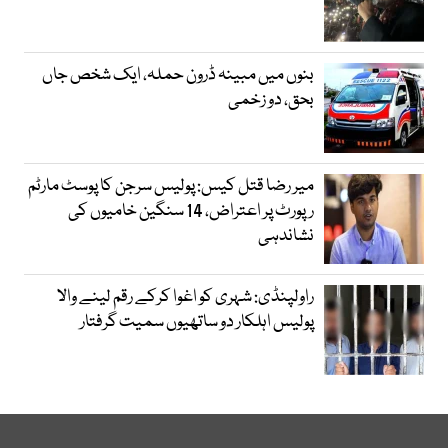
بنوں میں مبینہ ڈرون حملہ، ایک شخص جاں
بحق، دو زخمی
میر رضا قتل کیس: پولیس سرجن کا پوسٹ مارٹم
رپورٹ پر اعتراض، 14 سنگین خامیوں کی
نشاندہی
راولپنڈی: شہری کو اغوا کرکے رقم لینے والا
پولیس اہلکار دو ساتھیوں سمیت گرفتار