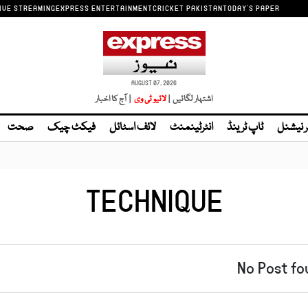
IVE STREAMING
EXPRESS ENTERTAINMENT
CRICKET PAKISTAN
TODAY'S PAPER
AUGUST 07, 2026
اشتہار لگائیں |
| آج کا اخبار
ر نیشنل
ٹاپ ٹرینڈ
انٹرٹینمنٹ
لائف اسٹائل
فیکٹ چیک
صحت
TECHNIQUE
No Post fo