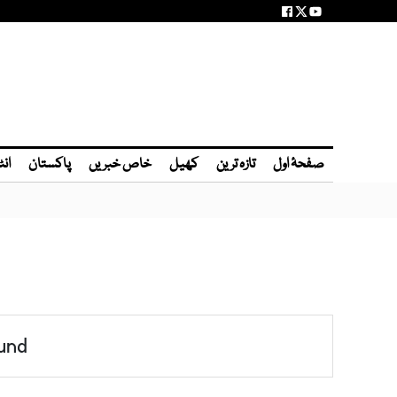
صفحۂ اول
تازہ ترین
کھیل
خاص خبریں
پاکستان
انٹ
und