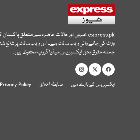
express.pk
خبروں اور حالات حاضرہ سے متعلق پاکستان 
وزٹ کی جانے والی ویب سائٹ ہے۔ اس ویب سائٹ پر شائع شدہ
جملہ حقوق بحق ایکسپریس میڈیا گروپ محفوظ ہیں۔
ایکسپریس کے بارے میں
ضابطہ اخلاق
Privacy Policy