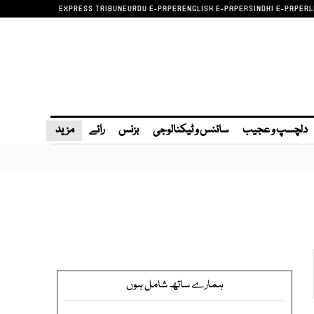
EXPRESS TRIBUNE
URDU E-PAPER
ENGLISH E-PAPER
SINDHI E-PAPER
L
دلچسپ و عجیب
سائنس و ٹیکنالوجی
بزنس
رائے
مزید
ہمارے ساتھ شامل ہوں