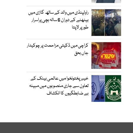
راولپنڈی میں والد کے ساتھ گاڑی میں
بیٹھنے کے دوران 6 سالہ بچی پراسرار
طور پر لاپتا
کراچی میں ڈکیتی مزاحمت پر چوکیدار
جاں بحق
خیبرپختونخوا میں عالمی بینک کے
تعاون سے جاری منصوبوں میں مبینہ
بے ضابطگیوں کا انکشاف