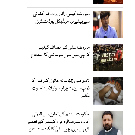
میر رضا کیس، راتوں رات قبر کشائی
سے پہلے نیا میڈیکل بورڈ تشکیل
میر رضا علی کے انصاف کیلیے
کراچی میں سول سوسائٹی کا احتجاج
لاہور میں 40 سالہ خاتون کے قتل کا
ڈراپ سین، شوہر اور سوتیلا بیٹا ملوث
نکلے
حکومت سندھ کے تعاون سے قدرتی
آفات سے متاثرہ افراد کیلئے گھر تعمیر
کر رہے ہیں، وزیراعلیٰ گلگت بلتستان