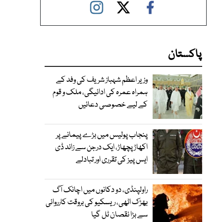
پاکستان
وزیر اعظم شہباز شریف کی وفد کے
ہمراہ عمرہ کی ادائیگی، ملک و قوم
کے لیے خصوصی دعائیں
پنجاب پولیس میں بڑے پیمانے پر
اکھاڑ پچھاڑ، ایک درجن سے زائد ڈی
ایس پیز کی تقرری اور تبادلے
راولپنڈی، دو دکانوں میں اچانک آگ
بھڑک اٹھی، ریسکیو کی بروقت کارروائی
سے بڑا نقصان ٹل گیا