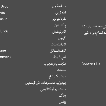
صفحۂ اول
 Urdu
تازہ ترین
rdu
غزہ لہو لہو
ws in
پاکستان
کی سب سے زیادہ
 Urdu
انٹر نیشنل
 تمام مواد کے
کھیل
انٹرٹینمنٹ
bune
لائف اسٹائل
inment
ٹاپ ٹرینڈ
دلچسپ و عجیب
Contact Us
صحت
سونے کے نرخ
پیٹرولیم مصنوعات کی قیمتیں
سائنس و ٹیکنالوجی
بلاگ
بزنس