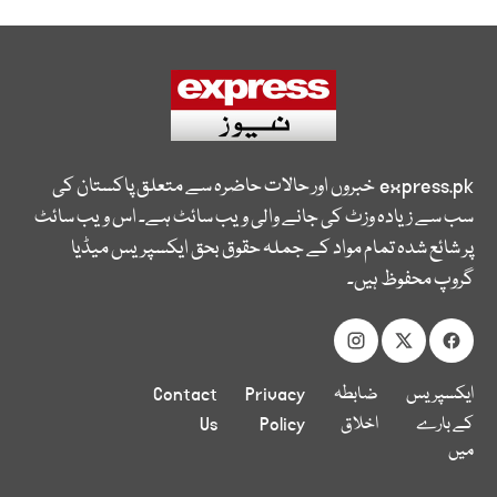
express.pk
خبروں اور حالات حاضرہ سے متعلق پاکستان کی
سب سے زیادہ وزٹ کی جانے والی ویب سائٹ ہے۔ اس ویب سائٹ
پر شائع شدہ تمام مواد کے جملہ حقوق بحق ایکسپریس میڈیا
گروپ محفوظ ہیں۔
ایکسپریس
ضابطہ
Privacy
Contact
کے بارے
اخلاق
Policy
Us
میں