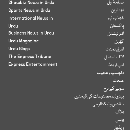
صفحۂ اول
Showbiz News in Urdu
تازہ ترین
Sports News in Urdu
غزہ لہو لہو
International News in
پاکستان
Urdu
Business News in Urdu
انٹر نیشنل
Urdu Magazine
کھیل
Urdu Blogs
انٹرٹینمنٹ
The Express Tribune
لائف اسٹائل
Express Entertainment
ٹاپ ٹرینڈ
دلچسپ و عجیب
صحت
سونے کے نرخ
پیٹرولیم مصنوعات کی قیمتیں
سائنس و ٹیکنالوجی
بلاگ
بزنس
ویڈیوز