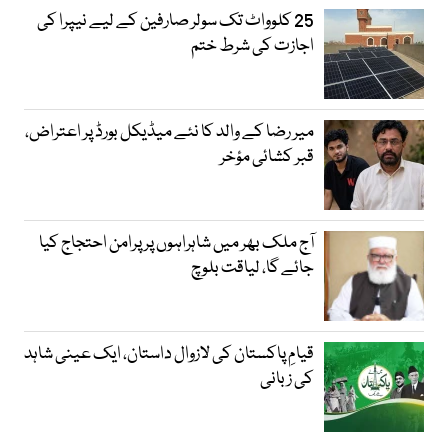
25 کلوواٹ تک سولر صارفین کے لیے نیپرا کی
اجازت کی شرط ختم
میر رضا کے والد کا نئے میڈیکل بورڈ پر اعتراض،
قبر کشائی مؤخر
آج ملک بھر میں شاہراہوں پر پرامن احتجاج کیا
جائے گا، لیاقت بلوچ
قیامِ پاکستان کی لازوال داستان، ایک عینی شاہد
کی زبانی