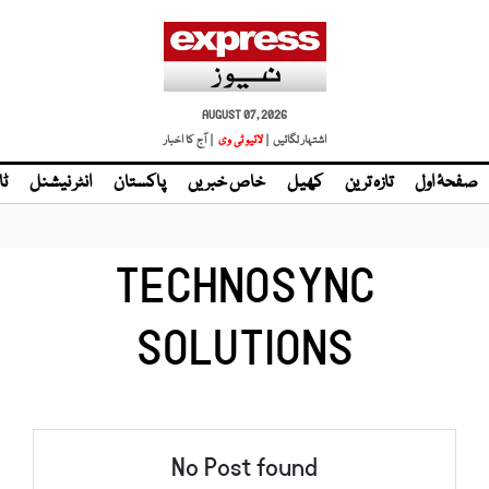
AUGUST 07, 2026
اشتہار لگائیں |
| آج کا اخبار
صفحۂ اول
تازہ ترین
کھیل
خاص خبریں
پاکستان
انٹر نیشنل
ٹا
TECHNOSYNC
SOLUTIONS
No Post found