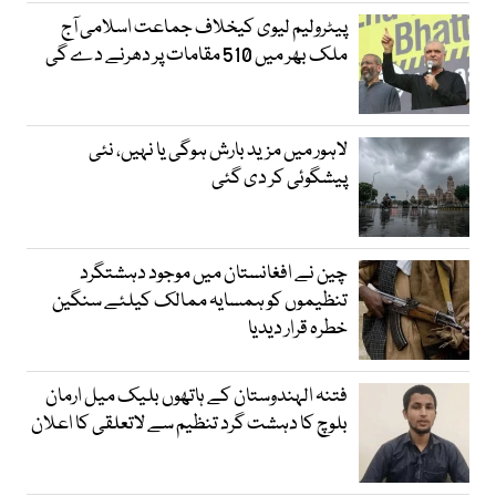
پیٹرولیم لیوی کیخلاف جماعت اسلامی آج
ملک بھر میں 510 مقامات پر دھرنے دے گی
لاہور میں مزید بارش ہوگی یا نہیں، نئی
پیشگوئی کر دی گئی
چین نے افغانستان میں موجود دہشتگرد
تنظیموں کو ہمسایہ ممالک کیلئے سنگین
خطرہ قرار دیدیا
فتنہ الہندوستان کے ہاتھوں بلیک میل ارمان
بلوچ کا دہشت گرد تنظیم سے لاتعلقی کا اعلان