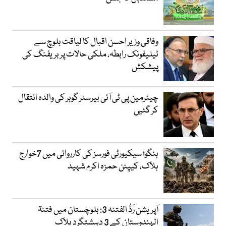
وفاقی وزیر احسن اقبال کا لیاقت بلوچ سے
ٹیلیفونک رابطہ، ملکی حالات پر بریفنگ کی
پیشکش
چیئرمین پی ٹی آئی بیرسٹر گوہر کی والدہ انتقال
کر گئیں
ہنگو؛ سیکیورٹی فورسز کی کارروائی میں 7خوارج
ہلاک، کیپٹن حمزہ اکرم شہید
آپریشن رَدُّ الفتنہ 3: بلوچستان میں فتنۃ
الہندوستان کے 3 دہشتگرد ہلاک