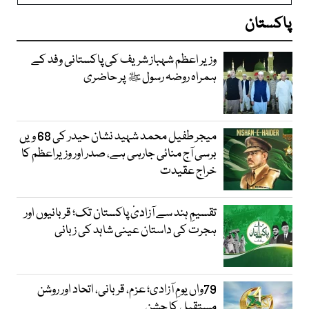
پاکستان
وزیر اعظم شہباز شریف کی پاکستانی وفد کے
ہمراہ روضہ رسول ﷺ پر حاضری
میجر طفیل محمد شہید نشان حیدر کی 68 ویں
برسی آج منائی جارہی ہے، صدر اور وزیراعظم کا
خراج عقیدت
تقسیمِ ہند سے آزادیٔ پاکستان تک؛ قربانیوں اور
ہجرت کی داستان عینی شاہد کی زبانی
79واں یومِ آزادی؛ عزم، قربانی، اتحاد اور روشن
مستقبل کا جشن