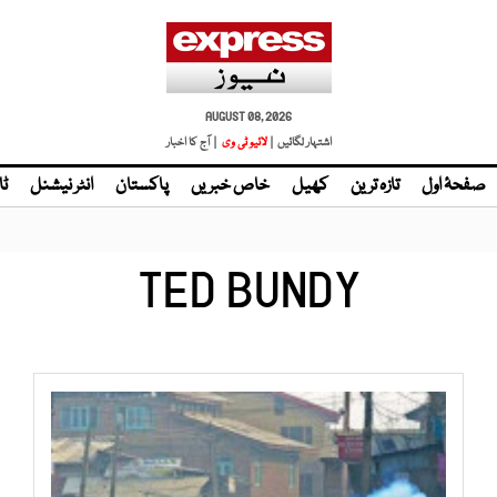
AUGUST 08, 2026
اشتہار لگائیں |
| آج کا اخبار
صفحۂ اول
تازہ ترین
کھیل
خاص خبریں
پاکستان
انٹر نیشنل
ٹا
TED BUNDY