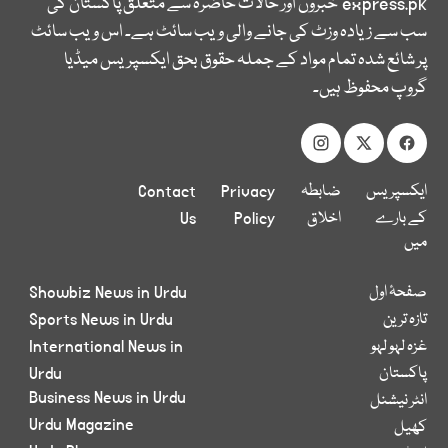
express.pk
خبروں اور حالات حاضرہ سے متعلق پاکستان کی
سب سے زیادہ وزٹ کی جانے والی ویب سائٹ ہے۔ اس ویب سائٹ
پر شائع شدہ تمام مواد کے جملہ حقوق بحق ایکسپریس میڈیا
گروپ محفوظ ہیں۔
ایکسپریس
ضابطہ
Privacy
Contact
کے بارے
اخلاق
Policy
Us
میں
صفحۂ اول
Showbiz News in Urdu
تازہ ترین
Sports News in Urdu
غزہ لہو لہو
International News in
پاکستان
Urdu
Business News in Urdu
انٹر نیشنل
Urdu Magazine
کھیل