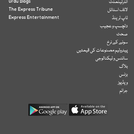
Urdu Blogs
انٹرٹینمنٹ
The Express Tribune
لائف اسٹائل
Express Entertainment
ٹاپ ٹرینڈ
دلچسپ و عجیب
صحت
سونے کے نرخ
پیٹرولیم مصنوعات کی قیمتیں
سائنس و ٹیکنالوجی
بلاگ
بزنس
ویڈیوز
جرائم