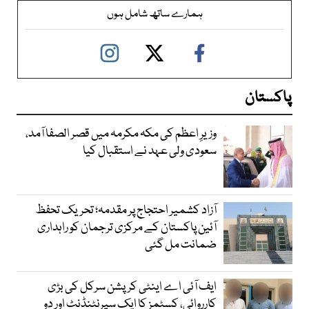
ہمارے ساتھ شامل ہوں
پاکستان
وزیرِ اعظم کی مکہ مکرمہ میں قصر الصفا آمد،
سعودی ولی عہد نے استقبال کیا
آزاد کشمیر احتجاج پر مقدمہ؛ تحریک تحفظ
آئین پاکستان کے مرکزی ترجمان کو راہداری
ضمانت مل گئی
ایف آئی اے اینٹی کرپشن سرکل کی بڑی
کارروائی، کسٹمز کا ایک سپرنٹنڈنٹ اور دو