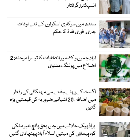
انسپکٹرز گرفتار
سندھ میں سرکاری اسکولوں کے نئے اوقات
جاری، فوری نفاذ کا حکم
آزاد جموں و کشمیر انتخابات کا تیسرا مرحلہ: 2
اضلاع میں پولنگ ملتوی
اگست کے پہلے ہفتے ہی مہنگائی کی رفتار
میں اضافہ، 20 اشیائے ضروریہ کی قیمتیں بڑھ
گئیں
براڈ پیک حادثے میں جاں بحق پانچ غیر ملکی
کوہ پیماؤں کی میتیں اسلام آباد پہنچادی گئیں