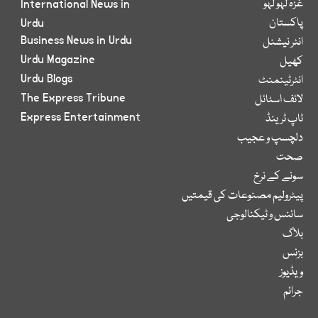
غزہ لہو لہو
International News in
پاکستان
Urdu
Business News in Urdu
انٹر نیشنل
Urdu Magazine
کھیل
Urdu Blogs
انٹرٹینمنٹ
The Express Tribune
لائف اسٹائل
Express Entertainment
ٹاپ ٹرینڈ
دلچسپ و عجیب
صحت
سونے کے نرخ
پیٹرولیم مصنوعات کی قیمتیں
سائنس و ٹیکنالوجی
بلاگ
بزنس
ویڈیوز
جرائم