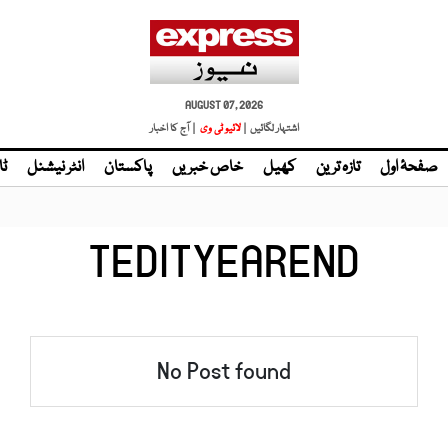
AUGUST 07, 2026
اشتہار لگائیں |
لائیو ٹی وی
| آج کا اخبار
صفحۂ اول
تازہ ترین
کھیل
خاص خبریں
پاکستان
انٹر نیشنل
ٹا
TEDITYEAREND
No Post found