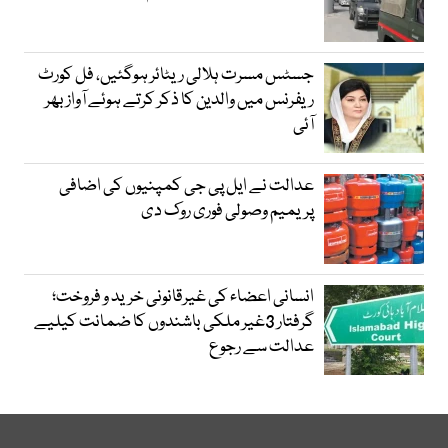
جسٹس مسرت ہلالی ریٹائر ہوگئیں، فل کورٹ
ریفرنس میں والدین کا ذکر کرتے ہوئے آواز بھر
آئی
عدالت نے ایل پی جی کمپنیوں کی اضافی
پریمیم وصولی فوری روک دی
انسانی اعضاء کی غیرقانونی خرید و فروخت؛
گرفتار 3غیر ملکی باشندوں کا ضمانت کیلیے
عدالت سے رجوع