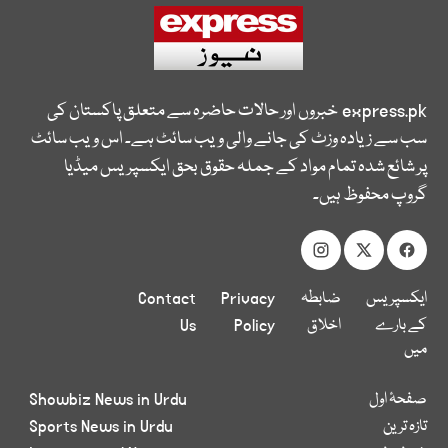
express.pk
خبروں اور حالات حاضرہ سے متعلق پاکستان کی
سب سے زیادہ وزٹ کی جانے والی ویب سائٹ ہے۔ اس ویب سائٹ
پر شائع شدہ تمام مواد کے جملہ حقوق بحق ایکسپریس میڈیا
گروپ محفوظ ہیں۔
ایکسپریس
ضابطہ
Privacy
Contact
کے بارے
اخلاق
Policy
Us
میں
صفحۂ اول
Showbiz News in Urdu
تازہ ترین
Sports News in Urdu