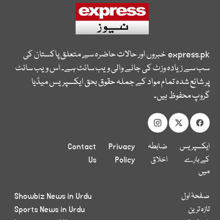
express.pk
خبروں اور حالات حاضرہ سے متعلق پاکستان کی
سب سے زیادہ وزٹ کی جانے والی ویب سائٹ ہے۔ اس ویب سائٹ
پر شائع شدہ تمام مواد کے جملہ حقوق بحق ایکسپریس میڈیا
گروپ محفوظ ہیں۔
ایکسپریس
ضابطہ
Privacy
Contact
کے بارے
اخلاق
Policy
Us
میں
صفحۂ اول
Showbiz News in Urdu
تازہ ترین
Sports News in Urdu