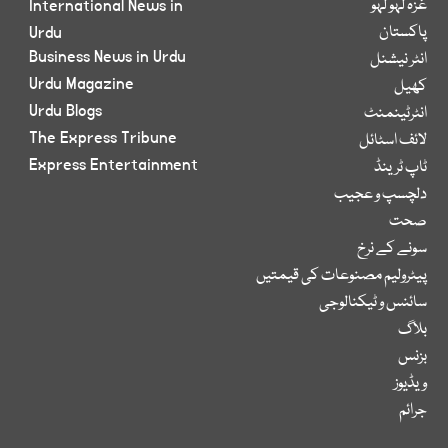
غزہ لہو لہو
International News in
پاکستان
Urdu
Business News in Urdu
انٹر نیشنل
Urdu Magazine
کھیل
Urdu Blogs
انٹرٹینمنٹ
The Express Tribune
لائف اسٹائل
Express Entertainment
ٹاپ ٹرینڈ
دلچسپ و عجیب
صحت
سونے کے نرخ
پیٹرولیم مصنوعات کی قیمتیں
سائنس و ٹیکنالوجی
بلاگ
بزنس
ویڈیوز
جرائم