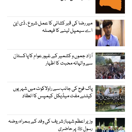
میر رضا کی قبر کشائی کا عمل شروع ، ڈی این
اے سیمپل لینے کا فیصلہ
آزاد جموں و کشمیر کے غیور عوام کا پاکستان
سے والہانہ محبت کا اظہار
پاک فوج کی جانب سے راولاکوٹ میں شہریوں
کیلئے مفت میڈیکل کیمپس کا انعقاد
وزیر اعظم شہباز شریف کی وفد کے ہمراہ روضہ
رسول ﷺ پر حاضری