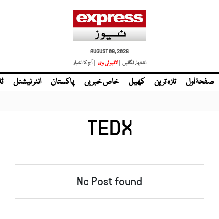
AUGUST 08, 2026
اشتہار لگائیں |
لائیو ٹی وی
| آج کا اخبار
صفحۂ اول
تازہ ترین
کھیل
خاص خبریں
پاکستان
انٹر نیشنل
ٹا
TEDX
No Post found