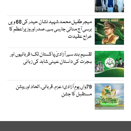
میجر طفیل محمد شہید نشان حیدر کی 68 ویں
برسی آج منائی جارہی ہے، صدر اور وزیراعظم کا
خراج عقیدت
تقسیمِ ہند سے آزادیٔ پاکستان تک؛ قربانیوں اور
ہجرت کی داستان عینی شاہد کی زبانی
79واں یومِ آزادی؛ عزم، قربانی، اتحاد اور روشن
مستقبل کا جشن