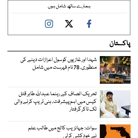
ہمارے ساتھ شامل ہوں
پاکستان
شہدا اور غازیوں کو سول اعزازات دینے کی
منظوری، 78 نام فہرست میں شامل
تحریک انصاف کے رہنما عبداللہ طاہر قتل
کیس میں اہم پیشرفت، ہنی ٹریپ کرنے والی
ٹک ٹاکر گرفتار
سوات: جہانزیب کالج میں طالب علم
نے خودکشی کرلی