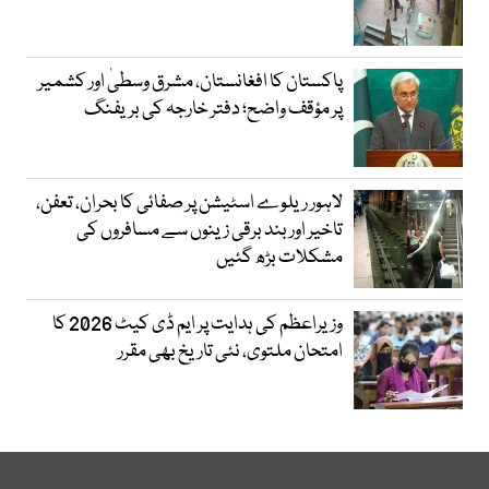
پاکستان کا افغانستان، مشرق وسطیٰ اور کشمیر
پر مؤقف واضح؛ دفتر خارجہ کی بریفنگ
لاہور ریلوے اسٹیشن پر صفائی کا بحران، تعفن،
تاخیر اور بند برقی زینوں سے مسافروں کی
مشکلات بڑھ گئیں
وزیراعظم کی ہدایت پر ایم ڈی کیٹ 2026 کا
امتحان ملتوی، نئی تاریخ بھی مقرر