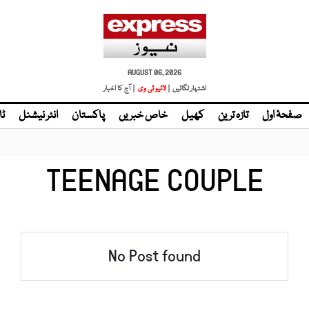
AUGUST 06, 2026
اشتہار لگائیں |
لائیو ٹی وی
| آج کا اخبار
صفحۂ اول
تازہ ترین
کھیل
خاص خبریں
پاکستان
انٹر نیشنل
ٹا
TEENAGE COUPLE
No Post found