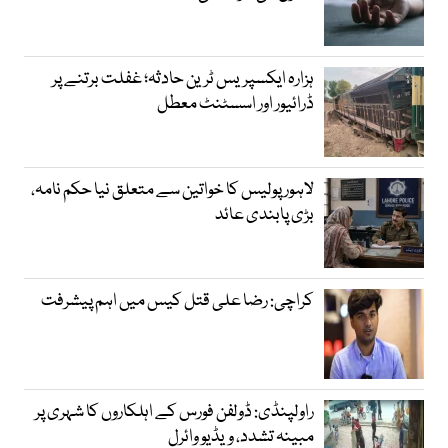
ہزارہ ایکسپریس ٹرین حادثہ؛ غفلت برتنے پر
ڈرائیور اور اسسٹنٹ معطل
لاہور پولیس کا خواتین سے متعلق نیا حکم نامہ،
بڑی پابندی عائد
کراچی: رضا علی قتل کیس میں اہم پیشرفت
راولپنڈی: ڈولفن فورس کے اہلکاروں کا شہری پر
مبینہ تشدد، ویڈیو وائرل