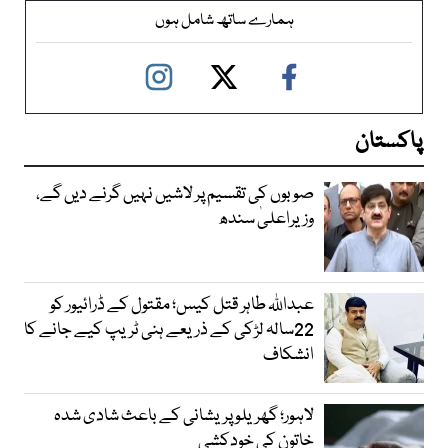
ہمارے ساتھ شامل ہوں
پاکستان
صوبوں کی تقسیم پر لاشیں نہیں گرنے دیں گے،
وزیراعلیٰ سندھ
عبداللہ طاہر قتل کیس؛ مقتول کے ڈرائیور کو
22سالہ لڑکی کے ذریعے ہنی ٹریپ کیے جانے کا
انشکاف
لاہور؛ گھریلو پریشانی کے باعث شادی شدہ
خاتون کی خودکشی