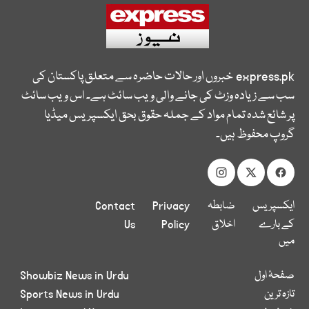
express.pk
خبروں اور حالات حاضرہ سے متعلق پاکستان کی
سب سے زیادہ وزٹ کی جانے والی ویب سائٹ ہے۔ اس ویب سائٹ
پر شائع شدہ تمام مواد کے جملہ حقوق بحق ایکسپریس میڈیا
گروپ محفوظ ہیں۔
ایکسپریس
ضابطہ
Privacy
Contact
کے بارے
اخلاق
Policy
Us
میں
صفحۂ اول
Showbiz News in Urdu
تازہ ترین
Sports News in Urdu