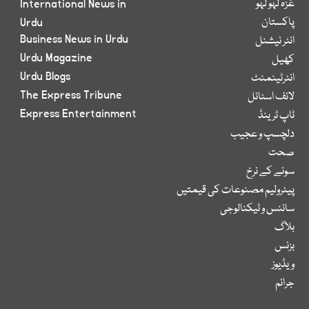
غزہ لہو لہو
International News in
پاکستان
Urdu
Business News in Urdu
انٹر نیشنل
Urdu Magazine
کھیل
Urdu Blogs
انٹرٹینمنٹ
The Express Tribune
لائف اسٹائل
Express Entertainment
ٹاپ ٹرینڈ
دلچسپ و عجیب
صحت
سونے کے نرخ
پیٹرولیم مصنوعات کی قیمتیں
سائنس و ٹیکنالوجی
بلاگ
بزنس
ویڈیوز
جرائم