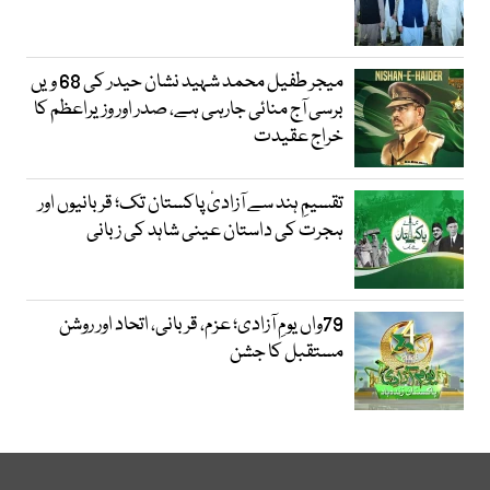
میجر طفیل محمد شہید نشان حیدر کی 68 ویں
برسی آج منائی جارہی ہے، صدر اور وزیراعظم کا
خراج عقیدت
تقسیمِ ہند سے آزادیٔ پاکستان تک؛ قربانیوں اور
ہجرت کی داستان عینی شاہد کی زبانی
79واں یومِ آزادی؛ عزم، قربانی، اتحاد اور روشن
مستقبل کا جشن