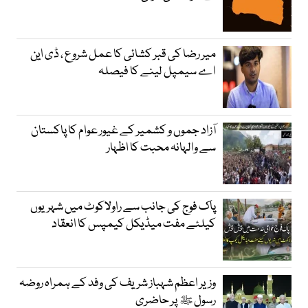
میر رضا کی قبر کشائی کا عمل شروع ، ڈی این
اے سیمپل لینے کا فیصلہ
آزاد جموں و کشمیر کے غیور عوام کا پاکستان
سے والہانہ محبت کا اظہار
پاک فوج کی جانب سے راولاکوٹ میں شہریوں
کیلئے مفت میڈیکل کیمپس کا انعقاد
وزیر اعظم شہباز شریف کی وفد کے ہمراہ روضہ
رسول ﷺ پر حاضری