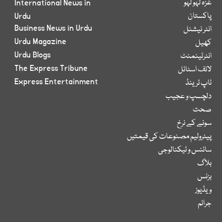
غزہ لہو لہو
International News in
پاکستان
Urdu
Business News in Urdu
انٹر نیشنل
Urdu Magazine
کھیل
Urdu Blogs
انٹرٹینمنٹ
The Express Tribune
لائف اسٹائل
Express Entertainment
ٹاپ ٹرینڈ
دلچسپ و عجیب
صحت
سونے کے نرخ
پیٹرولیم مصنوعات کی قیمتیں
سائنس و ٹیکنالوجی
بلاگ
بزنس
ویڈیوز
جرائم