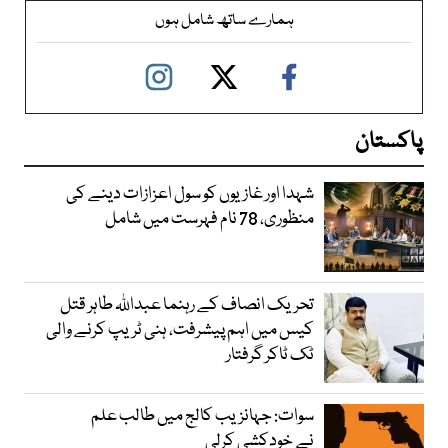
ہمارے ساتھ شامل ہوں
پاکستان
شہدا اور غازیوں کو سول اعزازات دینے کی
منظوری، 78 نام فہرست میں شامل
تحریک انصاف کے رہنما عبداللہ طاہر قتل
کیس میں اہم پیشرفت، ہنی ٹریپ کرنے والی
ٹک ٹاکر گرفتار
سوات: جہانزیب کالج میں طالب علم
نے خودکشی کرلی