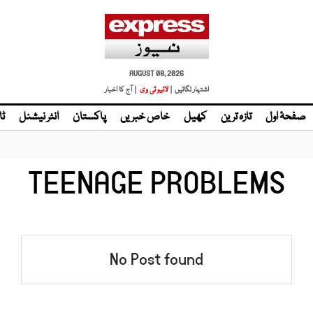
AUGUST 08, 2026
اشتہار لگائیں |
لائیو ٹی وی
| آج کا اخبار
صفحۂ اول
تازہ ترین
کھیل
خاص خبریں
پاکستان
انٹر نیشنل
ٹا
TEENAGE PROBLEMS
No Post found