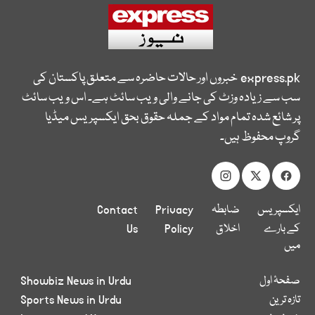
express.pk
خبروں اور حالات حاضرہ سے متعلق پاکستان کی
سب سے زیادہ وزٹ کی جانے والی ویب سائٹ ہے۔ اس ویب سائٹ
پر شائع شدہ تمام مواد کے جملہ حقوق بحق ایکسپریس میڈیا
گروپ محفوظ ہیں۔
ایکسپریس
ضابطہ
Privacy
Contact
کے بارے
اخلاق
Policy
Us
میں
صفحۂ اول
Showbiz News in Urdu
تازہ ترین
Sports News in Urdu